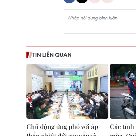
TIN LIÊN QUAN
Chủ động ứng phó với áp
Các tỉnh
thấp nhiệt đới suy yếu và
mùa, Quả