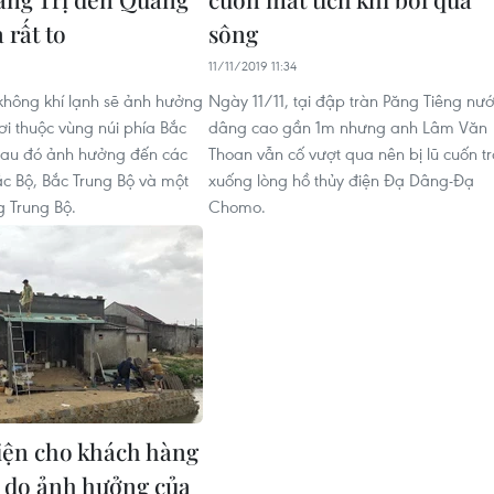
 rất to
sông
11/11/2019 11:34
 không khí lạnh sẽ ảnh hưởng
Ngày 11/11, tại đập tràn Păng Tiêng nư
ơi thuộc vùng núi phía Bắc
dâng cao gần 1m nhưng anh Lâm Văn
sau đó ảnh hưởng đến các
Thoan vẫn cố vượt qua nên bị lũ cuốn tr
ắc Bộ, Bắc Trung Bộ và một
xuống lòng hồ thủy điện Đạ Dâng-Đạ
g Trung Bộ.
Chomo.
điện cho khách hàng
ố do ảnh hưởng của