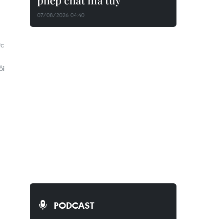
phép chất ma túy
07/08/2026 04:40
ớc
ôi
PODCAST