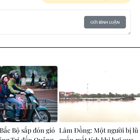
GỬI BÌNH LUẬN
 Bắc Bộ sắp đón gió
Lâm Đồng: Một người bị lũ
ng Trị đến Quảng
cuốn mất tích khi bơi qua