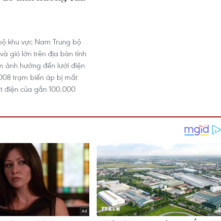
bộ khu vực Nam Trung bộ
à gió lớn trên địa bàn tỉnh
àm ảnh hưởng đến lưới điện
.008 trạm biến áp bị mất
t điện của gần 100.000