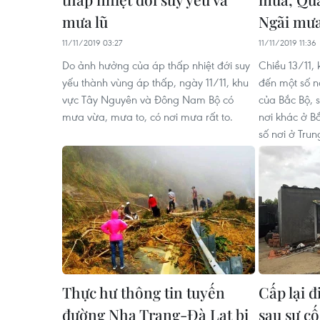
mưa lũ
Ngãi mưa
11/11/2019 03:27
11/11/2019 11:36
Do ảnh hưởng của áp thấp nhiệt đới suy
Chiều 13/11,
yếu thành vùng áp thấp, ngày 11/11, khu
đến một số n
vực Tây Nguyên và Đông Nam Bộ có
của Bắc Bộ, 
mưa vừa, mưa to, có nơi mưa rất to.
nơi khác ở B
số nơi ở Trun
Thực hư thông tin tuyến
Cấp lại 
đường Nha Trang-Đà Lạt bị
sau sự c