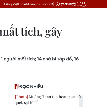
Tiếng Việt
English
Français
Español
中文
Русский
mất tích, gây
1 người mất tích; 14 nhà bị sập đổ, 16
ĐỌC NHIỀU
Mường Than tan hoang sau lũ
quét, sạt lở đất