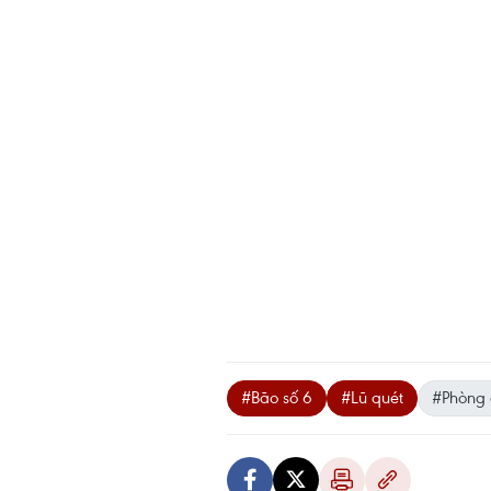
#Bão số 6
#Lũ quét
#Phòng c