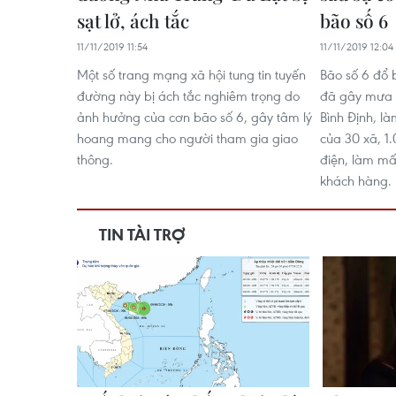
sạt lở, ách tắc
bão số 6
11/11/2019 11:54
11/11/2019 12:04
Một số trang mạng xã hội tung tin tuyến
Bão số 6 đổ 
đường này bị ách tắc nghiêm trọng do
đã gây mưa v
ảnh hưởng của cơn bão số 6, gây tâm lý
Bình Định, l
hoang mang cho người tham gia giao
của 30 xã, 1
thông.
điện, làm mấ
khách hàng.