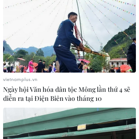
Việt Nam nỗ lực hơn nữa
trong việc ngăn chặn đà
suy giảm đa dạng sinh học
Theo Chiến lược Quốc gia về đa
dạng sinh học đến 2030, tầm nhìn
đến 2050, đến cuối thập kỷ, Việt
Nam gia tăng diện tích hệ sinh
thái tự nhiên được bảo vệ; bảo
tồn, sử dụng bền vững đa dạng
vietnamplus.vn
sinh học.
Ngày hội Văn hóa dân tộc Mông lần thứ 4 sẽ
diễn ra tại Điện Biên vào tháng 10
(TTXVN/Vietnam+)