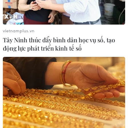
vietnamplus.vn
Tây Ninh thúc đẩy bình dân học vụ số, tạo
động lực phát triển kinh tế số
TIN CÙNG CHUYÊN MỤC
Áp thấp nhiệt đới trên vịnh Bắc Bộ sẽ
gây ảnh hưởng thế nào tới Việt Nam?
07/08/2026 14:38
Nứt núi, Thanh Hóa sơ tán khẩn cấp
nhiều hộ dân