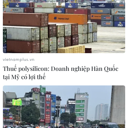
sau vụ sạt lở trên tuyến ĐT161 ở Lào
Cai
07/08/2026 02:37
Thời tiết ngày 7/8: Bắc Bộ và Bắc
Trung Bộ giảm mưa về đêm, cục bộ
có mưa to
vietnamplus.vn
06/08/2026 23:15
Thuế polysilicon: Doanh nghiệp Hàn Quốc
tại Mỹ có lợi thế
Kế hoạch hành động phòng, chống
bão, lũ, thiên tai cực đoan và biến đổi
khí hậu
06/08/2026 23:00
Mưa lớn gây ngập lụt, chia cắt nhiều