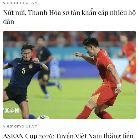
vietnamplus.vn
Nứt núi, Thanh Hóa sơ tán khẩn cấp nhiều hộ
dân
Công bố Quy hoạch Quảng Nam và khai
mạc Năm phục hồi đa dạng sinh học quốc
gia
16/03/2024 08:14
Quy hoạch Quảng Nam thể hiện tư duy đổi mới, phù
hợp với định hướng phát triển đất nước, mục tiêu phát
triển vùng Bắc Trung Bộ và duyên hải Trung bộ, với tư
duy kinh tế xanh, hài hòa với tự nhiên.
vietnamplus.vn
ASEAN Cup 2026: Tuyển Việt Nam thẳng tiến