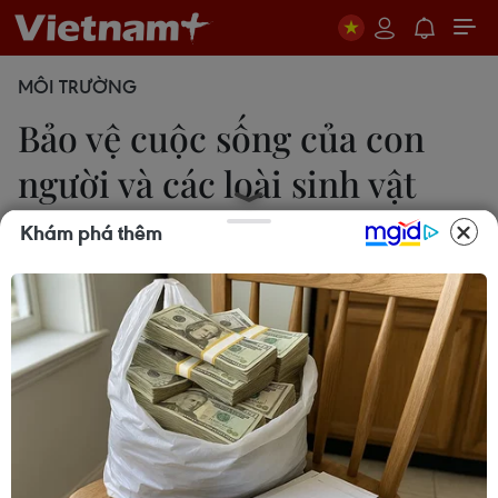
MÔI TRƯỜNG
Bảo vệ cuộc sống của con
người và các loài sinh vật
khác
Khám phá thêm
Hoàng Vân
22/05/2024 03:34
Năm 2024, Ngày Quốc tế đa dạng sinh học (22/5)
được Liên hợp quốc phát động với chủ đề “Be part
of the Plan”-“Hãy là một phần của Kế hoạch đa
dạng sinh học.”