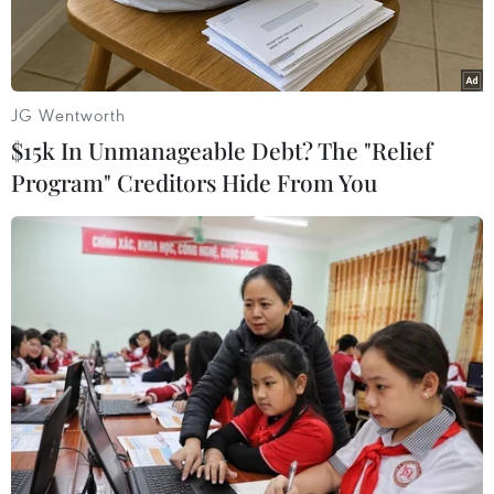
JG Wentworth
$15k In Unmanageable Debt? The "Relief
Program" Creditors Hide From You
Vườn ươm cây sâm Ngọc Linh tại Công ty cổ phần sâm Ngọc
Linh Kon Tum. (Ảnh tư liệu: Cao Nguyên/TTXVN)
Năm 2024, Ngày Quốc tế đa dạng sinh học (22/5)
được Liên hợp quốc phát động với chủ đề “Be
part of the Plan”-“Hãy là một phần của Kế hoạch
đa dạng sinh học.”