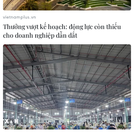
tính cạnh tranh của bất động sản, Savills nhận
định./.
vietnamplus.vn
(TTXVN/Vietnam+)
Thưởng vượt kế hoạch: động lực còn thiếu
cho doanh nghiệp dẫn dắt
#bất động sản
#xây dựng
#lượng khí thải CO2