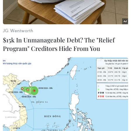
JG Wentworth
$15k In Unmanageable Debt? The "Relief
Program" Creditors Hide From You
Khu công nghiệp Thăng Long, tỉnh Vĩnh Phúc. (Ảnh: Hoàng
Hùng/TTXVN)
Các chuyên gia nhận định lĩnh vực xây dựng,
bất động sản là nguyên nhân phát thải của gần
40% lượng khí thải CO2 trên toàn cầu và chiếm
khoảng 36% tổng mức tiêu thụ năng lượng so