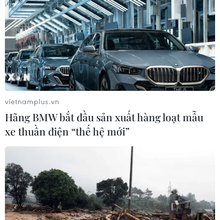
Tổng giám đốc Savills Việt Nam dẫn chứng các khó
khăn lớn của thị trường chính là thủ tục pháp lý, quỹ đất
và nguồn vốn đầu tư dẫn đến tình trạng lệch pha cung
cầu.
vietnamplus.vn
Hãng BMW bắt đầu sản xuất hàng loạt mẫu
xe thuần điện “thế hệ mới”