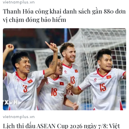
vietnamplus.vn
#dự án khu công nghiệp
#tăng trưởng xanh
Thanh Hóa công khai danh sách gần 880 đơn
vị chậm đóng bảo hiểm
Theo dõi VietnamPlus
TIN LIÊN QUAN
vietnamplus.vn
Lịch thi đấu ASEAN Cup 2026 ngày 7/8: Việt