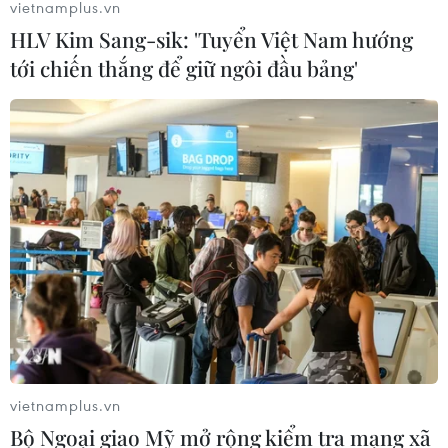
vietnamplus.vn
HLV Kim Sang-sik: 'Tuyển Việt Nam hướng
tới chiến thắng để giữ ngôi đầu bảng'
vietnamplus.vn
Bộ Ngoại giao Mỹ mở rộng kiểm tra mạng xã