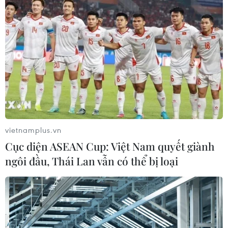
cũng từ khâu này.
vietnamplus.vn
Cục diện ASEAN Cup: Việt Nam quyết giành
ngôi đầu, Thái Lan vẫn có thể bị loại
Những khó khăn thị trường bất động sản
đang "gánh"
08/06/2022 07:01