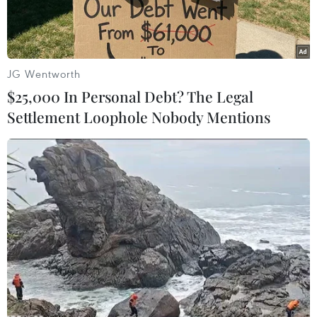
Trâm, xã Định Bình,thành phố Cà Mau, tỉnh Cà
Mau đã thuê đội chuyên săn bắt cá sấu kết hợp
lựclượng công nhân của công ty ráo riết thực
hiện các biện pháp săn lùng đàn cá sấubị xổng
JG Wentworth
chuồng trong đêm 11/10.
$25,000 In Personal Debt? The Legal
Settlement Loophole Nobody Mentions
Tính đến 12 giờ trưa ngày 14/10, lực lượng săn
bắt cá sấu đã khống chế, bắt được47 con cá sấu
khỏe mạnh (trung bình 60kg/con) và đưa trở lại
trại nuôi.
Ông Phan Văn Đặng, Giám đốc Trại nuôi trồng
thủy sản thuộc Công ty Quốc Việt chobiết trại
nuôi có tổng số 540 con cá sấu được đăng ký với
Chi cục Kiểm lâm tỉnh,trọng lượng bình quân
60-70kg/con.