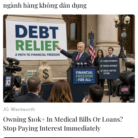
ngành hàng không dân dụng
#Cà Mau
#Cá sấu
#Sập hàng rào
#Xổng chuồng
Cà Mau
JG Wentworth
Owning $10k+ In Medical Bills Or Loans?
Stop Paying Interest Immediately
Theo dõi VietnamPlus