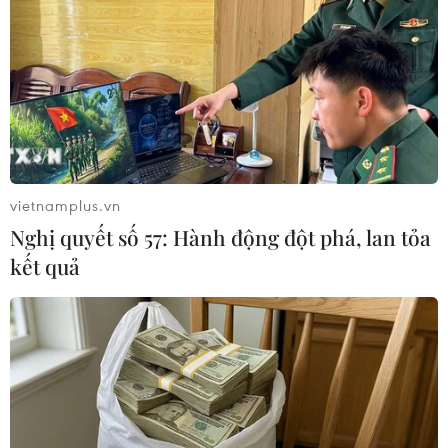
một vùng áp thấp
08/08/2026 14:19
Trung Quốc nâng mức ứng phó khẩn
cấp với bão Dolphin
08/08/2026 07:10
vietnamplus.vn
Nghị quyết số 57: Hành động đột phá, lan tỏa
kết quả
Điện Biên từng bước hình thành thị
trường tín chỉ carbon rừng
08/08/2026 06:50
Nghệ An: Lũ cuốn cầu tạm trên sông
Nậm Nơn khiến 3 bản ở xã Mỹ Lý bị