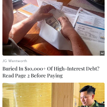
Nhật Bản: Sạt lở đất khiến gần 400
du khách mắc kẹt
09/08/2026 03:52
Khủng hoảng nắng nóng đẩy 34 tỉnh
của Pháp vào mức nguy cơ cháy
rừng cao
08/08/2026 23:59
JG Wentworth
Buried In $10,000+ Of High-Interest Debt?
Thời tiết ngày 9/8: Bắc Bộ và Trung
Read Page 2 Before Paying
Bộ ngày nắng nóng, Nam Bộ có mưa
dông
08/08/2026 23:08
Áp thấp nhiệt đới đã suy yếu thành