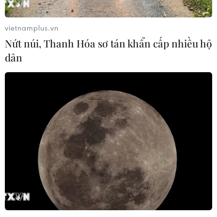
vietnamplus.vn
Nứt núi, Thanh Hóa sơ tán khẩn cấp nhiều hộ
dân