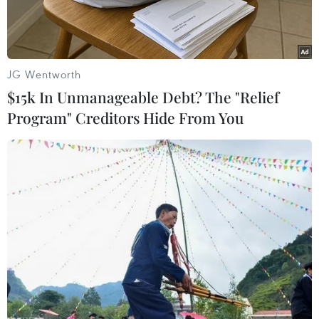
JG Wentworth
$15k In Unmanageable Debt? The "Relief
Program" Creditors Hide From You
Cái chết đột ngột của nữ diễn viên Châu Hải My khiến nhiều
người hâm mộ cô bất ngờ. (Nguồn: Weibo)
Cảnh sát Bắc Kinh đã bắt giữ một người đàn ông
36 tuổi bị cáo buộc chia sẻ hồ sơ bệnh án của nữ
diễn viên Hong Kong Châu Hải My (Kathy Chow
Hoi-mei) trên WeChat. Hồ sơ này bị rò rỉ trên