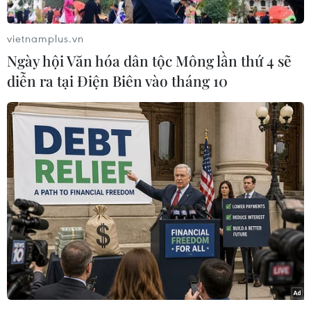
mạng chỉ một ngày sau khi cô qua đời vào tối
11/12 ở tuổi 57.
vietnamplus.vn
Theo Đài Truyền hình Nhà nước CCTV, Sở Cảnh
Ngày hội Văn hóa dân tộc Mông lần thứ 4 sẽ
sát thành phố Bắc Kinh thông tin về người đàn
diễn ra tại Điện Biên vào tháng 10
ông họ Fu đã lợi dụng chức vụ là nhân viên của
Bệnh viện Y học Cổ truyền Trung Quốc Bắc Kinh
để chụp ảnh hồ sơ bệnh án của Châu Hải My và
khoe khoang với bạn bè trên WeChat.
Ngoài ra, cảnh sát đã phỏng vấn một người bạn
của nhân viên y tế này được cho là có liên quan
đến vụ án.
Công ty Quản lý của Châu Hải My đã thông báo
về cái chết của nữ diễn viên này do “điều trị
bệnh không hiệu quả” vào ngày 12/12, buổi sáng
sau khi nữ diễn viên này qua đời.