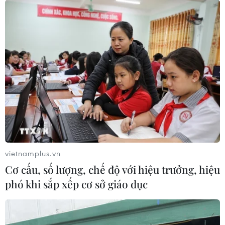
Nhạc sỹ Xuân Phương, tác giả 'Mong ước
kỷ niệm xưa' qua đời do bạo bệnh
29/11/2023 05:07
Nhạc sỹ Nguyễn Xuân Phương là tác giả của nhiều ca
khúc nhạc phim nổi tiếng như “Mong ước kỷ niệm xưa,”
“Lời chưa nói,” “Lời ru cho con”…
vietnamplus.vn
Cơ cấu, số lượng, chế độ với hiệu trưởng, hiệu
phó khi sắp xếp cơ sở giáo dục