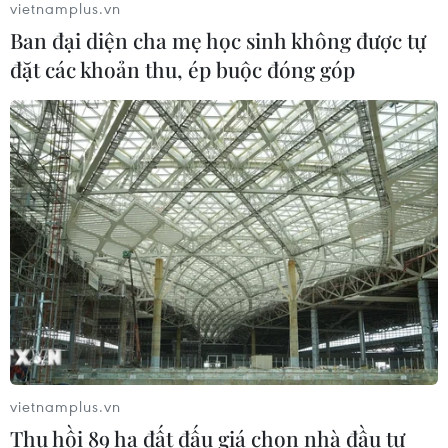
vietnamplus.vn
Bế mạc DANAFF IV 2026: "Tử chiến
Ban đại diện cha mẹ học sinh không được tự
trên không" và "Một bữa no" thắng
đặt các khoản thu, ép buộc đóng góp
lớn
05/07/2026 00:36
DANAFF 2026: Tham vọng định hình
hệ sinh thái điện ảnh châu Á mới
04/07/2026 10:58
Điện ảnh trẻ đưa Việt Nam đến gần
khán giả châu Âu
04/07/2026 08:09
vietnamplus.vn
Thu hồi 89 ha đất đấu giá chọn nhà đầu tư