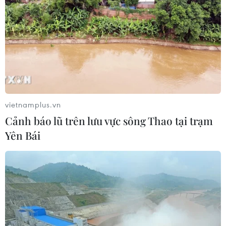
hiệu nhiều đột phá cho điện ảnh Việt
Nam
27/06/2026 12:45
Xem thêm
vietnamplus.vn
Cảnh báo lũ trên lưu vực sông Thao tại trạm
Yên Bái
CƠ QUAN CHỦ QUẢN: THÔNG TẤN XÃ VIỆT NAM
Tổng Biên tập: TRẦN TIẾN DUẨN
Phó Tổng Biên tập: NGUYỄN THỊ TÁM, KHÚC THANH
THỦY
Sở hữu trí tuệ
Quy định sử dụng