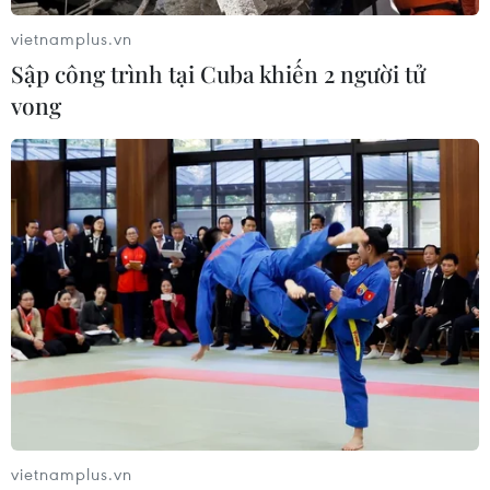
vietnamplus.vn
Sập công trình tại Cuba khiến 2 người tử
vong
#Châu Hải My
#Kathy Chow
#Chu Chỉ Nhược
#Ỷ Thiên Đồ Long Ký
#Hồ sơ bệnh án
Trung Quốc
vietnamplus.vn
Theo dõi VietnamPlus