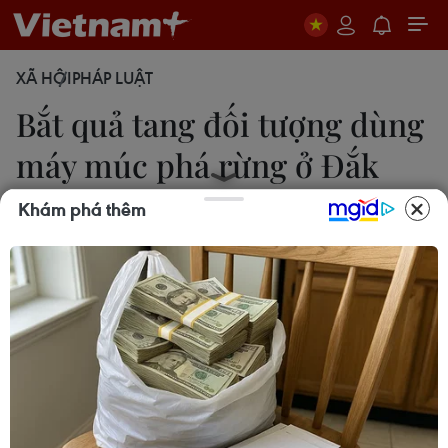
XÃ HỘI
PHÁP LUẬT
Bắt quả tang đối tượng dùng
máy múc phá rừng ở Đắk
Nông
Khám phá thêm
Hưng Thịnh
10/10/2023 14:37
Lực lượng chức năng xác định vị trí rừng bị phá
thuộc tiểu khu 1481, xã Quảng Trực (Đắk Nông);
loại rừng bị phá là rừng sản xuất, tổng diện tích
rừng, đất rừng bị phá và san gạt gần 8.000m2.