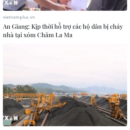
05/08/2026 03:25
vietnamplus.vn
An Giang: Kịp thời hỗ trợ các hộ dân bị cháy
Cảnh báo lừa đảo mùa tựu trường:
nhà tại xóm Chăm La Ma
Cẩn trọng với thủ đoạn giả danh, đặt
cọc
04/08/2026 14:55
Khởi tố vụ buôn bán hàng giả mạo
nhãn hiệu nổi tiếng tại Đắk Lắk
04/08/2026 14:34
Xem thêm