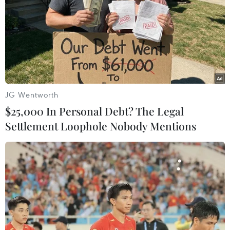
JG Wentworth
$25,000 In Personal Debt? The Legal
Settlement Loophole Nobody Mentions
Gia Lai: Triệt phá vụ khai thác gỗ quy mô
lớn tại rừng giáp ranh
10/09/2023 05:00
Tại khoảnh 7 và khoảnh 9 tiểu khu 583 do Công ty Trách