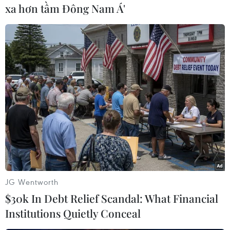
xa hơn tầm Đông Nam Á'
(TTXVN/Vietnam+)
JG Wentworth
$30k In Debt Relief Scandal: What Financial
#Đắk Nông
#phá rừng
#máy múc
#lấn chiếm
Institutions Quietly Conceal
#cây công nghiệp
Lâm Đồng
Đắk Nông