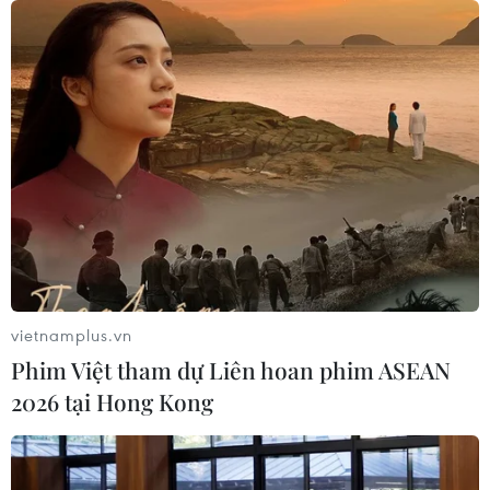
Khẩn trường khám nghiệm
hiện trường, điều tra nguyên nhân
vụ cháy chợ Biên Hòa
06/08/2026 04:37
Nâng cao hiệu quả đấu tranh phòng,
chống tội phạm và vi phạm pháp luật
06/08/2026 04:13
vietnamplus.vn
Phim Việt tham dự Liên hoan phim ASEAN
Cảnh báo thủ đoạn lừa đảo đưa lao
2026 tại Hong Kong
động thời vụ sang Hàn Quốc
06/08/2026 04:11