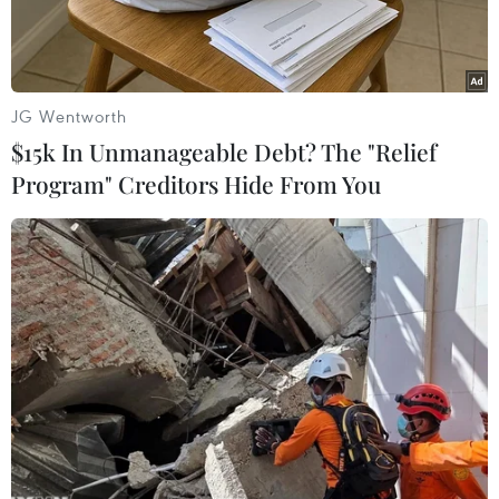
JG Wentworth
$15k In Unmanageable Debt? The "Relief
Program" Creditors Hide From You
Phương tiện mà đối tượng Nguyễn Văn Sáng sử dụng để phá,
san ủi đất rừng. (Ảnh: TTXVN phát)
Ngày 10/10, ông Nguyễn Ngọc Bình, Giám đốc
Công ty Trách nhiệm Hữu hạn Một Thành viên
Lâm nghiệp Nam Tây Nguyên, xác nhận lực