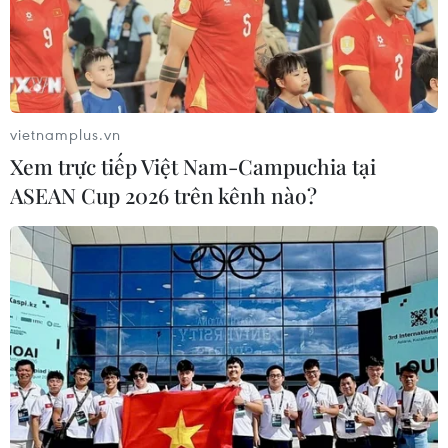
nhiệm hữu hạn Một thành viên Lâm nghiệp Kông
Chiêng quản lý có 20 cây gỗ bị khai thác; các đối tượng
để lại 19 lóng gỗ với khối lượng hơn 5m3.
vietnamplus.vn
Xem trực tiếp Việt Nam-Campuchia tại
ASEAN Cup 2026 trên kênh nào?
Nói “không” với sản xuất nông nghiệp gây