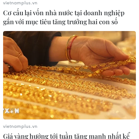
vietnamplus.vn
Cơ cấu lại vốn nhà nước tại doanh nghiệp
gắn với mục tiêu tăng trưởng hai con số
CƠ QUAN CHỦ QUẢN: THÔNG TẤN XÃ VIỆT NAM
Tổng Biên tập: TRẦN TIẾN DUẨN
Phó Tổng Biên tập: NGUYỄN THỊ TÁM, KHÚC THANH
THỦY
Sở hữu trí tuệ
Quy định sử dụng
RSS
Hỗ trợ
Ngôn ngữ
TTXVN
Dịch vụ tin
Quảng cáo
Liên hệ
vietnamplus.vn
Giá vàng hướng tới tuần tăng mạnh nhất kể