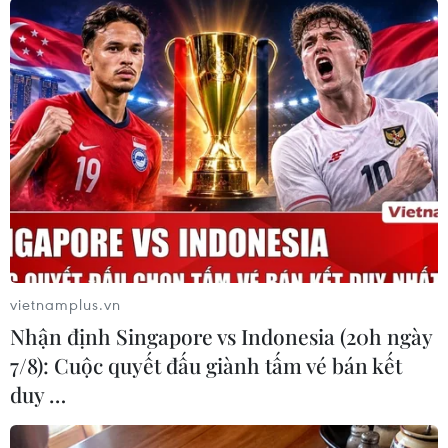
Theo dõi VietnamPlus
TIN LIÊN QUAN
vietnamplus.vn
Nhận định Singapore vs Indonesia (20h ngày
7/8): Cuộc quyết đấu giành tấm vé bán kết
duy …