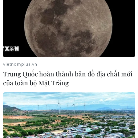
24 năm tù cho đôi vợ chồng tổ chức
“bay lắc” trong quán karaoke
05/08/2026 13:41
Lập kênh TikTok khởi nghiệp, lừa
đảo chiếm đoạt 15 tỷ đồng
vietnamplus.vn
05/08/2026 11:36
Trung Quốc hoàn thành bản đồ địa chất mới
của toàn bộ Mặt Trăng
Đắk Lắk: Án phạt nghiêm minh với
đối tượng phá hoại đoàn kết dân tộc
05/08/2026 09:58
Hà Nội xét xử ổ nhóm 50 đối tượng tổ