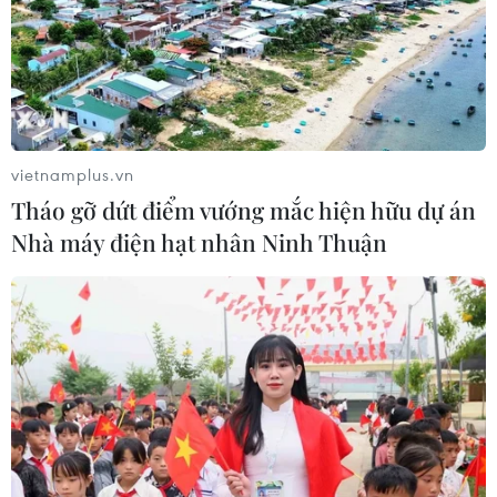
chức sử dụng ma túy trong quán
karaoke
05/08/2026 09:38
Khởi tố người đàn ông xịt vòi cao áp
vietnamplus.vn
vào thợ tháo dỡ nhà sát vách
Tháo gỡ dứt điểm vướng mắc hiện hữu dự án
05/08/2026 09:23
Nhà máy điện hạt nhân Ninh Thuận
Khởi tố ca sĩ và giám đốc công ty giải
trí vì xâm phạm bản quyền trên
YouTube
05/08/2026 09:22
Tiếp nhận 47 công dân Việt Nam bị