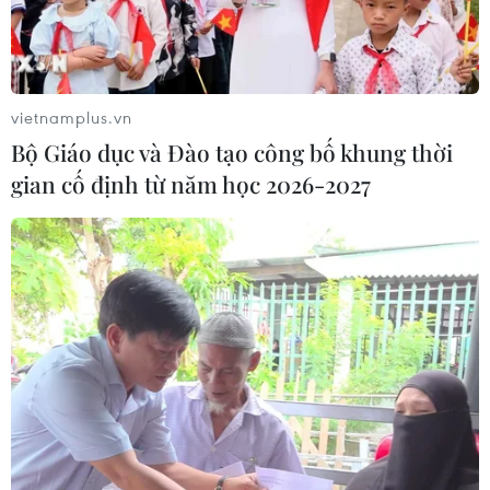
Hoa Kỳ trục xuất về nước
05/08/2026 07:38
vietnamplus.vn
Đồng Nai phát hiện 7 cơ sở nuôi lợn
Bộ Giáo dục và Đào tạo công bố khung thời
"vỗ béo" sử dụng chất cấm
gian cố định từ năm học 2026-2027
05/08/2026 04:59
Triệt phá thành công hệ
thống Lương Sơn TV đánh bạc lên tới
1.500 tỷ đồng/tháng
05/08/2026 04:57
Đình chỉ chức vụ một hiệu trưởng do
liên quan đường dây cá độ bóng đá