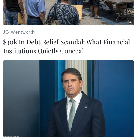
xót, tránh mắc phải.
JG Wentworth
$30k In Debt Relief Scandal: What Financial
Institutions Quietly Conceal
Bị cáo Nguyễn Quang Tuấn. (Ảnh: Phạm Kiên/TTXVN)
Chiều 18/4, sau 2 ngày xét xử vụ án thông thầu
tại Bệnh viện Tim Hà Nội, 12 bị cáo đã nói lời
sau cùng, trước khi Hội đồng xét xử nghị án.