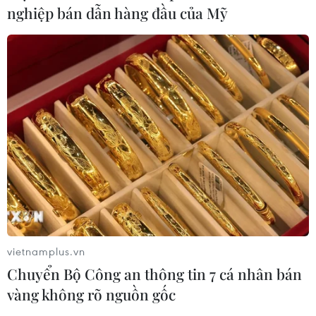
nghiệp bán dẫn hàng đầu của Mỹ
TIN CÙNG CHUYÊN MỤC
Chuyển Bộ Công an thông tin 7 cá
nhân bán vàng không rõ nguồn gốc
08/08/2026 14:37
vietnamplus.vn
Chuyển Bộ Công an thông tin 7 cá nhân bán
Cựu Trưởng ban quản lý chung cư
vàng không rõ nguồn gốc
lừa bán căn hộ tái định cư, chiếm