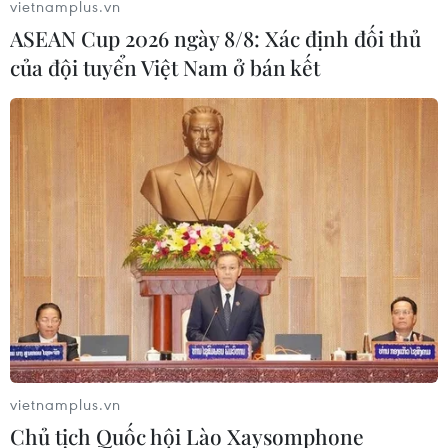
vietnamplus.vn
phiên tòa xét xử sơ thẩm nguyên Giám đốc Bệnh viện
ASEAN Cup 2026 ngày 8/8: Xác định đối thủ
Tim Hà Nội Nguyễn Quang Tuấn và 11 đồng phạm về
của đội tuyển Việt Nam ở bán kết
những sai phạm trong đấu thầu.
vietnamplus.vn
Chủ tịch Quốc hội Lào Xaysomphone
Xét xử sơ thẩm vụ án thông thầu xảy ra tại