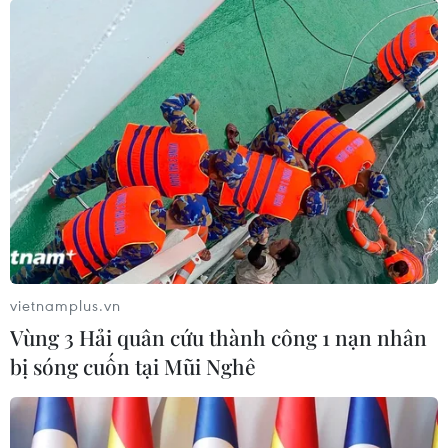
Vụ thông thầu ở Bệnh viện Tim Hà Nội:
Nguyễn Quang Tuấn thừa nhận sai
17/04/2023 09:57
Nguyên Giám đốc Bệnh viện Tim Hà Nội Nguyễn
Quang Tuấn thừa nhận việc chỉ định thầu để đưa vật tư
vào bệnh viện là sai nhưng cho biết là bị cáo “không
còn cách nào khác."
vietnamplus.vn
Vùng 3 Hải quân cứu thành công 1 nạn nhân
bị sóng cuốn tại Mũi Nghê