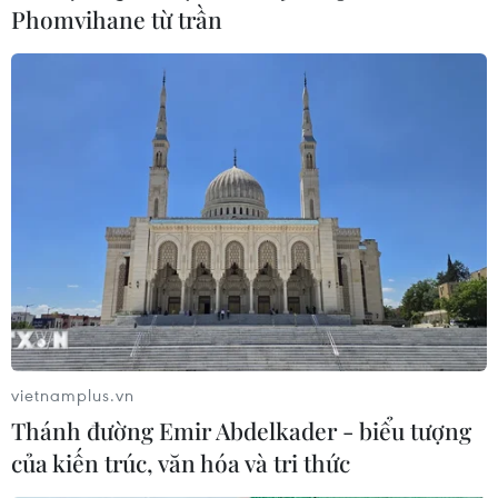
Phomvihane từ trần
Bệnh viện Tim Hà Nội
17/04/2023 04:27
12 bị cáo trong vụ án bị Viện Kiểm sát Nhân dân Tối cao
truy tố về tội "Vi phạm quy định về đấu thầu gây hậu
quả nghiêm trọng" theo quy định tại Điều 222, khoản 3-
Bộ luật Hình sự.
vietnamplus.vn
Thánh đường Emir Abdelkader - biểu tượng
của kiến trúc, văn hóa và tri thức