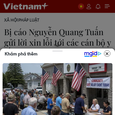
XÃ HỘI
PHÁP LUẬT
Bị cáo Nguyễn Quang Tuấn
gửi lời xin lỗi tới các cán bộ y
tế
Khám phá thêm
Kim Anh
18/04/2023 11:08
Nhận thức hành vi của mình đã làm tổn thương và
ảnh hưởng đến uy tín của bệnh viện, bị cáo
Nguyễn Quang Tuấn mong các đồng nghiệp
ngành y coi vụ án của ông là bài học vô cùng đau