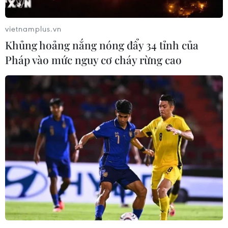
TIN LIÊN QUAN
vietnamplus.vn
Khủng hoảng nắng nóng đẩy 34 tỉnh của
Pháp vào mức nguy cơ cháy rừng cao
Vụ bệnh viện Tim Hà Nội: Can thiệp trái
pháp luật vào đấu thầu
16/04/2023 01:26
Sáng 17/4, Tòa án nhân dân thành phố Hà Nội mở