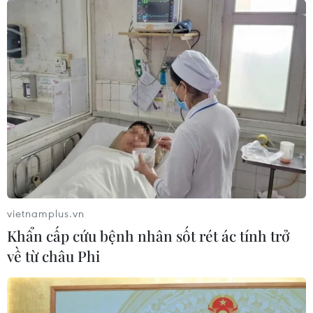
#Nới lỏng giãn cách xã hội
#Dịch COVID-19
#Tiêm vaccine
TP. Hà Nội
Theo dõi VietnamPlus
vietnamplus.vn
TIN LIÊN QUAN
Khẩn cấp cứu bệnh nhân sốt rét ác tính trở
về từ châu Phi