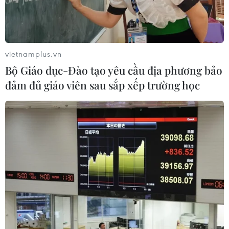
Nhân viên y tế tiêm vaccine phòng COVID-19 cho người dân
phường Hạ Đình, quận Thanh Xuân. (Ảnh: Minh Quyết/TTXVN)
Trong khi thành phố đang chỉ đạo xem xét,
vietnamplus.vn
đánh giá tổng thể để có thể nới lỏng một số hoạt
Bộ Giáo dục-Đào tạo yêu cầu địa phương bảo
động dịch vụ thì người dân không được xem
đảm đủ giáo viên sau sắp xếp trường học
đây là cơ sở để không thực hiện tốt Thông điệp
“5K.”
Tinh thần chỉ đạo chung của thành phố là tuyệt
đối không được chủ quan, lơ là; phải tiếp tục coi
phòng, chống dịch là nhiệm vụ ưu tiên hàng
đầu; bảo vệ sức khỏe và an toàn tính mạng của
người dân là trên hết, trước hết.
Chỉ còn ít thời gian nữa là đến thời hạn hoàn
thành mục tiêu tiêm vaccine theo chỉ đạo của