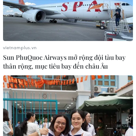
cho năm 2022 và giai đoạn tiếp theo nhằm định hình
hướng đi, chiến lược chống dịch quốc gia.
vietnamplus.vn
Sun PhuQuoc Airways mở rộng đội tàu bay
thân rộng, mục tiêu bay đến châu Âu
Sáng 14/9: Hà Nội thêm 3 ca mắc COVID-
19, có kết quả gần 3 triệu mẫu