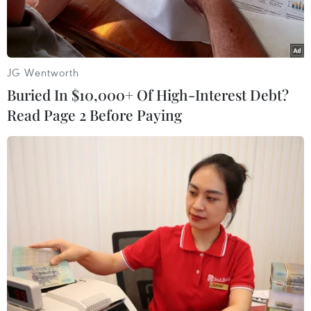
JG Wentworth
Buried In $10,000+ Of High-Interest Debt?
Read Page 2 Before Paying
Phường Quán Thánh, quận Ba Đình tổ chức xét nghiệm cho
người dân ngay trên con đường Phan Đình Phùng. (Ảnh: Thành
Đạt/TTXVN)
Hà Nội đang thực hiện chiến dịch nước rút
chống COVID-19 để sớm đưa Thủ đô về trạng