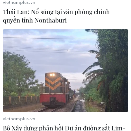
vietnamplus.vn
Thái Lan: Nổ súng tại văn phòng chính
quyền tỉnh Nonthaburi
Phấn đấu đến ngày 30/9 cơ bản kiểm soát
dịch tại một số địa phương
14/09/2021 00:05
Thủ tướng yêu cầu các địa phương phải đưa ra mục
tiêu cụ thể khi thực hiện giãn cách xã hội để phòng,
chống dịch... Cố gắng càng sớm, càng tốt, nhưng chậm
nhất đến 30/9 phải kiểm soát được dịch bệnh.
vietnamplus.vn
Bộ Xây dựng phản hồi Dự án đường sắt Lim-