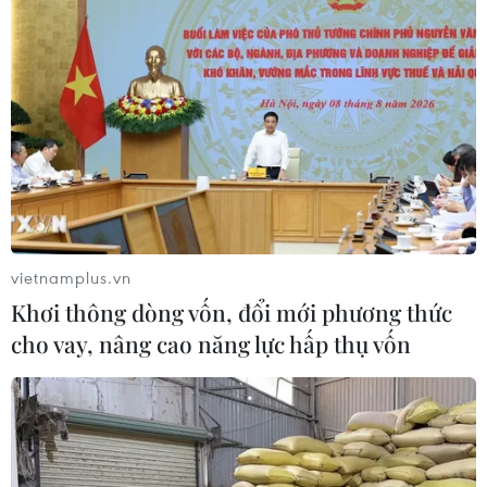
Đến chiều 12/9, tiến độ tiêm vaccine
COVID-19 của Hà Nội đạt 89%
vietnamplus.vn
12/09/2021 13:27
Khơi thông dòng vốn, đổi mới phương thức
Ngày 12/9, thành phố đã tiêm được 573.829 mũi
cho vay, nâng cao năng lực hấp thụ vốn
vaccine phòng COVID-19. Như vậy, tính đến 18h ngày
12/9, thành phố đã tiêm được 4.480.426 mũi, trong đó
sử dụng 4.088.460/4.591.476 liều vaccine được cấp.