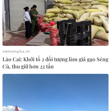
vietnamplus.vn
Lào Cai: Khởi tố 2 đối tượng làm giả gạo Séng
Cù, thu giữ hơn 22 tấn
Bộ Y tế lấy ý kiến chuyên gia về chiến lược
chống dịch năm 2022
13/09/2021 04:41
Bộ trưởng Nguyễn Thanh Long cho biết Bộ bắt đầu triển
khai xây dựng kế hoạch, chiến lược phòng, chống dịch