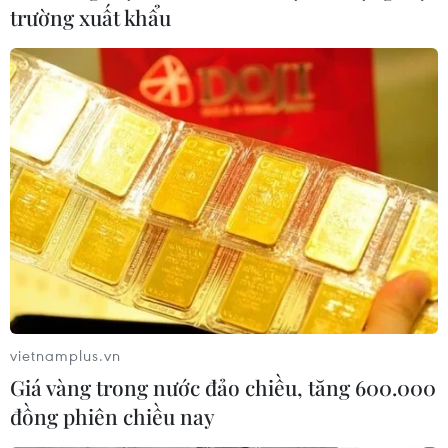
trường xuất khẩu
vaccine./.
(TTXVN/ Vietnam+)
vietnamplus.vn
Giá vàng trong nước đảo chiều, tăng 600.000
đồng phiên chiều nay
#Hà Nội
#Thành ủy Hà Nội