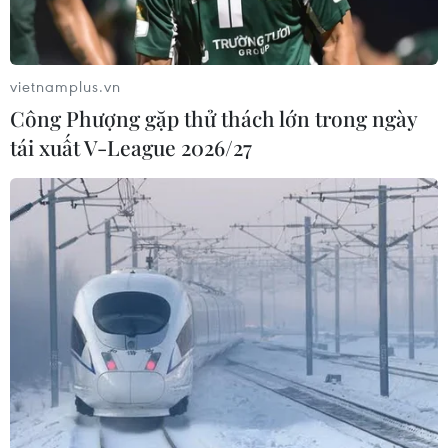
triển khai tốt, hiệu quả ứng dụng quản lý công
dân vùng dịch theo chỉ đạo của Thủ tướng
Chính phủ tại Công văn số 5320/VPCP-KSTT
vietnamplus.vn
ngày 04/8/2021 của Văn phòng Chính phủ.
Công Phượng gặp thử thách lớn trong ngày
Các địa phương khi ban hành theo thẩm quyền
tái xuất V-League 2026/27
các quy đinh về phòng, chống dịch, nhất là vấn
đề đi lại của người dân, giao thông, lưu thông
hàng hóa, cần cân nhắc kỹ lưỡng cách làm, thời
điểm thực hiện, đánh giá tác động, chuẩn bị
truyền thông... phải bảo đảm hiệu lực, hiệu quả,
phù hợp với yêu cầu phòng, chống dịch theo quy
định chung và diễn biến dịch bệnh trên địa
bàn. Trường hợp cần thiết thì báo cáo xin ý kiến
Ban Chỉ đạo phòng, chống dịch cấp trên trực
tiếp.