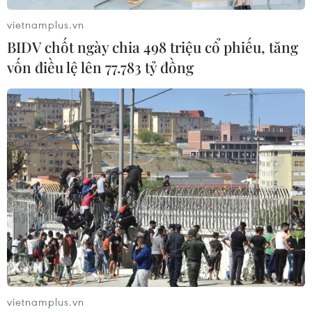
phòng dịch hiệu quả thì không mất hàng triệu
vietnamplus.vn
đồng chống dịch, chưa kể mất mát về con người
BIDV chốt ngày chia 498 triệu cổ phiếu, tăng
và tổn thất khác.
vốn điều lệ lên 77.783 tỷ đồng
Công tác truyền thông đã có những sáng tạo,
chuyên nghiệp hơn, kịp thời cung cấp thông tin
chính thức, sát thực tế, góp phần thực hiện, cổ
vũ các biện pháp phòng, chống dịch hiệu quả.
vietnamplus.vn