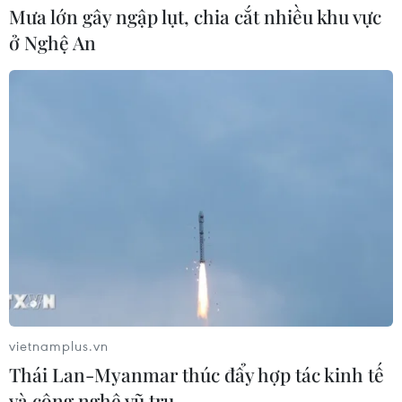
Mưa lớn gây ngập lụt, chia cắt nhiều khu vực
ở Nghệ An
#Thủ tướng Chính phủ
#COVID-19
#Phòng chống dịch
#Tổ (chống) COVID cộng đồng
#Kiểm soát dịch
vietnamplus.vn
Theo dõi VietnamPlus
Thái Lan-Myanmar thúc đẩy hợp tác kinh tế
và công nghệ vũ trụ