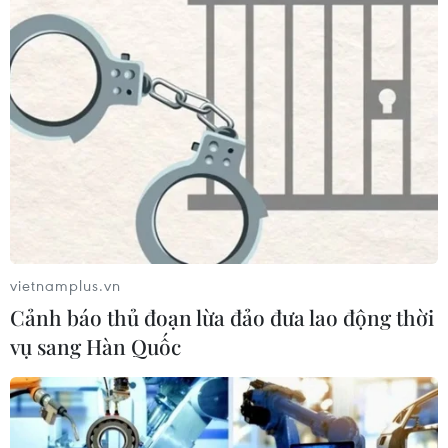
thêm ca mắc COVID-19
13/09/2021 11:35
Tính từ 18h ngày 12/9 đến 18h ngày 13/9 Hà Nội ghi
nhận 37 ca mắc COVID-19, trong đó 32 ca khu cách ly, 4
ca khu vực phong tỏa, 1 ca khu vực ổ dịch cũ.
vietnamplus.vn
Cảnh báo thủ đoạn lừa đảo đưa lao động thời
vụ sang Hàn Quốc