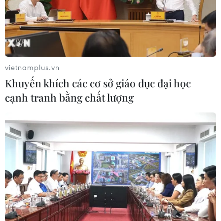
vietnamplus.vn
Khuyến khích các cơ sở giáo dục đại học
cạnh tranh bằng chất lượng
1.000 cán bộ y tế BV Bạch Mai hỗ trợ Hà
Nội xét nghiệm "thần tốc"
13/09/2021 13:44
Gần 1.000 cán bộ y tế của Bệnh viện Bạch Mai đã được
cử đến 15 quận, huyện, chủ yếu là vùng đỏ và vùng
cam để thực hiện 2 nhiệm vụ: tiêm vaccine và lấy mẫu
xét nghiệm nhằm tách F0 khỏi cộng đồng.