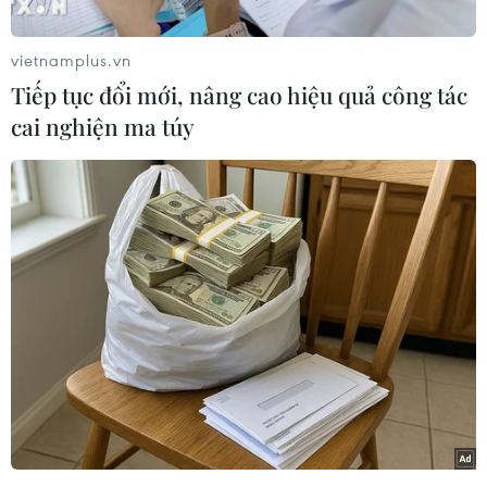
“chiến sỹ,” là trung tâm phục vụ, là chủ thể
phòng, chống dịch, chiến thắng dịch bệnh là
vietnamplus.vn
chiến thắng của nhân dân; triển khai đồng bộ
Tiếp tục đổi mới, nâng cao hiệu quả công tác
có hiệu quả các biện pháp y tế từ công tác xét
cai nghiện ma túy
nghiệm, điều trị giảm tử vong, tiêm vaccine,
nhất là việc bảo đảm tiếp cận y tế của người
dân từ sớm, từ xa và ngay từ cơ sở; bảo đảm
lương thực thực phẩm cho người dân, không để
ai thiếu ăn, thiếu mặc; bảo đảm an dân, an
ninh, an toàn, trật tự xã hội; tuyên truyền, vận
động và huy động mọi người dân tham gia công
tác phòng, chống dịch, đưa ra thông điệp truyền
thông ngắn gọn, súc tích, dễ hiểu để người dân
tự giác, chủ động tham gia công tác phòng,
chống dịch.