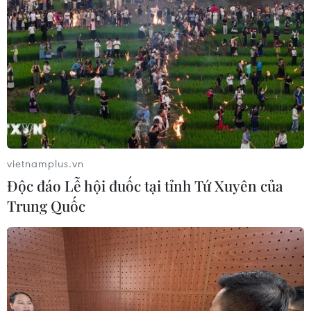
chức năng, nhiệm vụ, quyền hạn, quy chế làm
việc để chủ động, linh hoạt trong tổ chức thực
hiện, bảo đảm hiệu quả.
Thủ tướng Chính phủ yêu cầu Bộ Y tế hoàn thiện
Chiến lược tổng thể về phòng, chống dịch để
thích ứng an toàn với mọi diễn biến của dịch
bệnh; chủ trì, xây dựng hướng dẫn triển khai
các tiêu chí, điều kiện, biện pháp nới lỏng và
vietnamplus.vn
khôi phục các hoạt động theo nguyên tắc phải
Độc đáo Lễ hội đuốc tại tỉnh Tứ Xuyên của
kiểm soát được dịch bệnh, bao phủ vaccine, ý
Trung Quốc
thức chấp hành của người dân... và liên tục theo
dõi, đánh giá để kịp thời điều chỉnh phù hợp với
diễn biến tình hình; hướng dẫn các giải pháp
tăng cường hợp tác công-tư trong phòng chống
dịch nhất là về chăm sóc, điều trị, cách ly và xét
nghiệm; tập trung nghiên cứu đầu tư phát triển