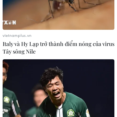
Bộ Công an chủ trì bảo đảm an dân, an ninh, an
toàn trật tự xã hội; khẩn trương triển khai xây
dựng hệ thống định danh, xác thực điện tử theo
kết luận của Thủ tướng Chính phủ tại Công văn
vietnamplus.vn
số 4011/VPCP-KSTT ngày 16/6/2021 của Văn
Italy và Hy Lạp trở thành điểm nóng của virus
phòng Chính phủ; Nghị Quyết số 76/NQ-CP ngày
Tây sông Nile
15/7/2021 của Chính phủ; nguồn vốn thực hiện
sử dụng từ nguồn kinh phí tiết kiệm của Dự án
sản xuất, cấp và quản lý căn cước công dân; xây
dựng Nghị định về định danh, xác thực điện tử;
trước mắt để có cơ sở pháp lý triển khai trên
toàn quốc; tham mưu Thủ tướng Chính phủ ban
hành Quyết định về định danh, xác thực điện
tử; Quyết định về cung cấp dữ liệu cho cơ sở
quốc gia về dân cư khi thực hiện kết nối chia sẻ;