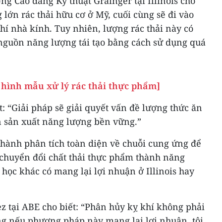
g Cao đẳng Kỹ thuật Grainger tại Illinois cho
 lớn rác thải hữu cơ ở Mỹ, cuối cùng sẽ đi vào
khí nhà kính. Tuy nhiên, lượng rác thải này có
nguồn năng lượng tái tạo bằng cách sử dụng quá
 hình mẫu xử lý rác thải thực phẩm]
: “Giải pháp sẽ giải quyết vấn đề lượng thức ăn
n sản xuất năng lượng bền vững.”
 hành phân tích toàn diện về chuỗi cung ứng để
chuyển đổi chất thải thực phẩm thành năng
học khác có mang lại lợi nhuận ở Illinois hay
ez tại ABE cho biết: “Phân hủy kỵ khí không phải
g nếu phương pháp này mang lại lợi nhuận, tôi