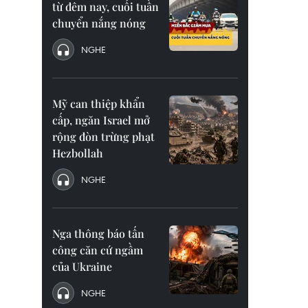
từ đêm nay, cuối tuần
chuyển nắng nóng
NGHE
Mỹ can thiệp khẩn
cấp, ngăn Israel mở
rộng đòn trừng phạt
Hezbollah
NGHE
Nga thông báo tấn
công căn cứ ngầm
của Ukraine
NGHE