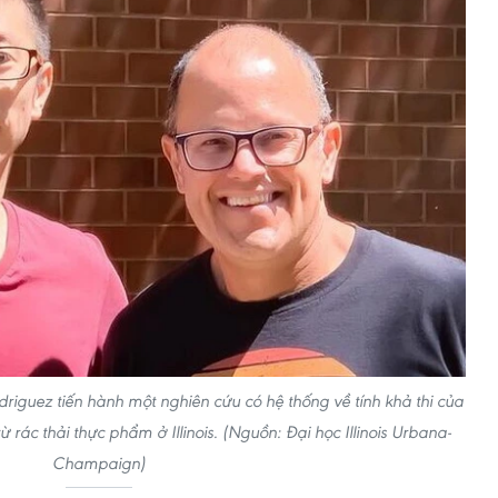
odriguez tiến hành một nghiên cứu có hệ thống về tính khả thi của
ừ rác thải thực phẩm ở Illinois. (Nguồn: Đại học Illinois Urbana-
Champaign)