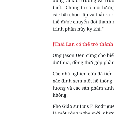
dùng và Môi trường và Trườn
biết: “Chúng ta có một lượng
các bãi chôn lấp và thải ra 
thể được chuyển đổi thành 
trình phân hủy kỵ khí."
[Thái Lan có thể trở thành
Ông Jason Uen cũng cho biết
dư thừa, đồng thời góp phầ
Các nhà nghiên cứu đã tiến
xác định xem một hệ thống 
lượng và các sản phẩm sinh 
không.
Phó Giáo sư Luis F. Rodrigu
là một công nghệ mới, nhưn