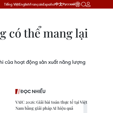
Tiếng Việt
English
Français
Español
中文
Русский
g có thể mang lại
thi của hoạt động sản xuất năng lượng
ĐỌC NHIỀU
VAIC 2026: Giải bài toán thực tế tại Việt
Nam bằng giải pháp AI hiệu quả