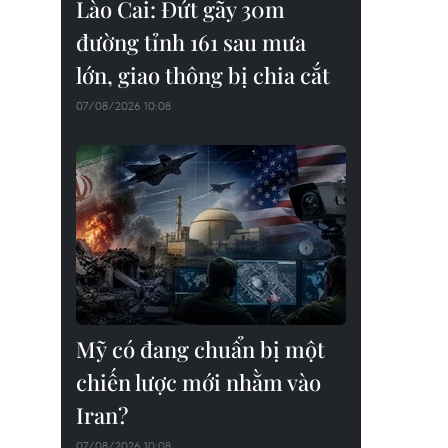
Lào Cai: Đứt gãy 30m
đường tỉnh 161 sau mưa
lớn, giao thông bị chia cắt
07/08/2026 10:08
Mỹ có đang chuẩn bị một
chiến lược mới nhằm vào
Iran?
07/08/2026 10:08