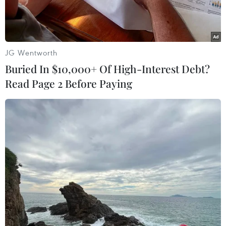
JG Wentworth
Buried In $10,000+ Of High-Interest Debt?
Read Page 2 Before Paying
Tiến sỹ Trần Đăng Khoa - Phó Vụ trưởng Vụ Sức khỏe Bà mẹ-Trẻ
em tại buổi lễ phát động. (Ảnh: PV/Vietnam+)
Ngày 28/11, Vụ Sức khỏe Bà mẹ-Trẻ em (Bộ Y tế)
phát động Chiến dịch truyền thông "24 giờ bên