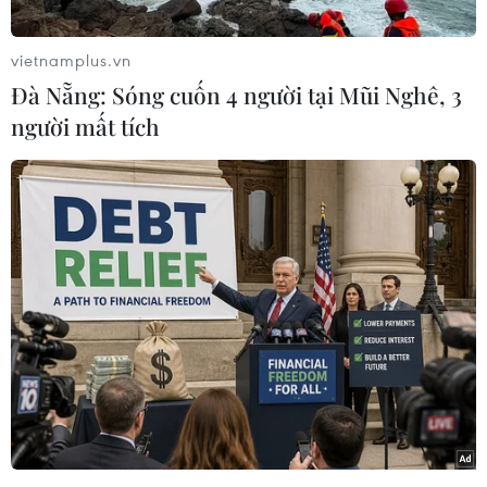
con" với mong muốn truyền tải thông điệp đến
các bậc cha mẹ, người nuôi dưỡng trẻ "hãy luôn
vietnamplus.vn
sẵn sàng đồng hành cùng con trong hành trình
Đà Nẵng: Sóng cuốn 4 người tại Mũi Nghê, 3
lớn khôn" vì thế hệ trẻ em Việt Nam khỏe thể
người mất tích
chất, mạnh tinh thần.
Tiến sỹ Trần Đăng Khoa, Phó Vụ trưởng Vụ Sức
khỏe Bà mẹ-Trẻ em, cho hay trong những năm
qua, Đảng và Nhà nước đã luôn quan tâm dành
nhiều nguồn lực cho trẻ em. Ngành Y tế đã và
đang thực hiện tốt các chính sách, chương trình
dành cho trẻ em với cách tiếp cận dựa trên các
quyền cơ bản của trẻ em như chăm sóc thiết
yếu trẻ sơ sinh, dinh dưỡng 1000 ngày đầu đời
cho phụ nữ mang thai và trẻ em, khám chữa
bệnh miễn phí cho trẻ em dưới 6 tuổi; tiêm