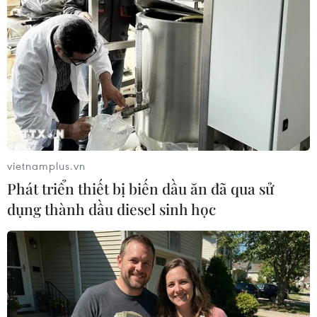
#Vụ Sức khỏe Bà mẹ-Trẻ
vietnamplus.vn
#Chiến dịch truyền thông "24 giờ bên con"
Phát triển thiết bị biến dầu ăn đã qua sử
#chăm sóc thiết yếu trẻ sơ sinh
dụng thành dầu diesel sinh học
#dinh dưỡng 1000 ngày đầu đời
Theo dõi VietnamPlus