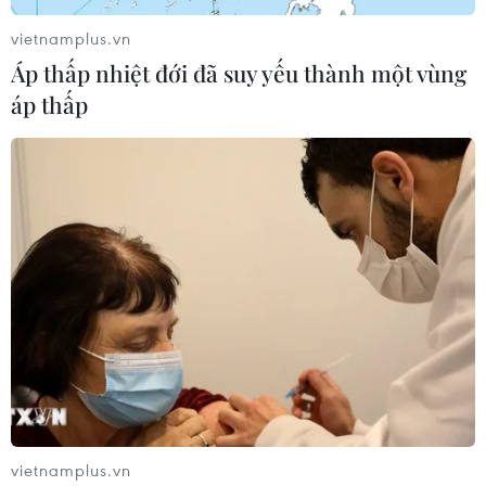
vietnamplus.vn
Áp thấp nhiệt đới đã suy yếu thành một vùng
áp thấp
Hàng triệu trẻ em trên thế giới vẫn bị vi
phạm những quyền cơ bản
20/11/2023 07:53
Liên hợp quốc ước tính trung bình mỗi 10 phút có 1 đứa
trẻ ở Gaza tử vong, nếu không bởi bom đạn thì là vì
không được chăm sóc y tế cần thiết, bởi có những bệnh
viện ở Gaza đã biến thành "vùng chết."
vietnamplus.vn