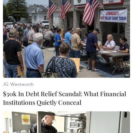
chăm sóc trẻ hãy dành nhiều thời gian nhất bên
con để nuôi dưỡng, tương tác, chăm sóc, chơi
với trẻ từ khi trẻ nhỏ. Đặc biệt, các gia đình cần
quan tâm, dạy dỗ, giáo dục khi trẻ lớn giúp cho
đứa trẻ phát triển toàn diện về thể chất, khỏe
mạnh, tầm vóc với tinh thần trong sáng, trí tuệ
thông minh, sáng tạo, nhân cách, đạo đức lối
sống lành mạnh, hiện đại, góp phần tạo ra thế
hệ trẻ Việt Nam trong tương lai chất lượng cao./.
JG Wentworth
(Vietnam+)
$30k In Debt Relief Scandal: What Financial
Institutions Quietly Conceal