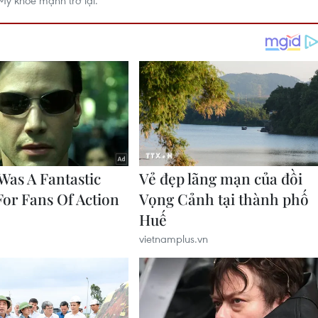
Mỹ khỏe mạnh trở lại.”