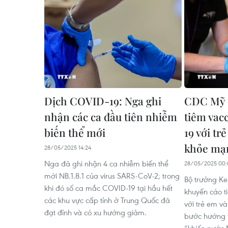
Dịch COVID-19: Nga ghi
CDC Mỹ 
nhận các ca đầu tiên nhiễm
tiêm vac
biến thể mới
19 với tr
khỏe mạ
28/05/2025 14:24
Nga đã ghi nhận 4 ca nhiễm biến thể
28/05/2025 00:
mới NB.1.8.1 của virus SARS-CoV-2; trong
Bộ trưởng Ke
khi đó số ca mắc COVID-19 tại hầu hết
khuyến cáo 
các khu vực cấp tỉnh ở Trung Quốc đã
với trẻ em v
đạt đỉnh và có xu hướng giảm.
bước hướng t