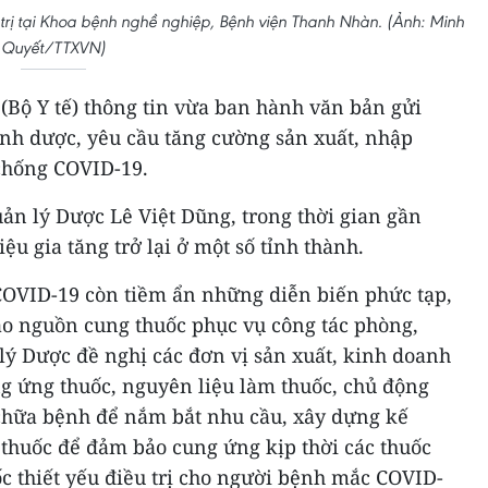
rị tại Khoa bệnh nghề nghiệp, Bệnh viện Thanh Nhàn. (Ảnh: Minh
Quyết/TTXVN)
(Bộ Y tế) thông tin vừa ban hành văn bản gửi
anh dược, yêu cầu tăng cường sản xuất, nhập
 chống COVID-19.
ản lý Dược Lê Việt Dũng, trong thời gian gần
ệu gia tăng trở lại ở một số tỉnh thành.
COVID-19 còn tiềm ẩn những diễn biến phức tạp,
ảo nguồn cung thuốc phục vụ công tác phòng,
lý Dược đề nghị các đơn vị sản xuất, kinh doanh
 ứng thuốc, nguyên liệu làm thuốc, chủ động
 chữa bệnh để nắm bắt nhu cầu, xây dựng kế
 thuốc để đảm bảo cung ứng kịp thời các thuốc
uốc thiết yếu điều trị cho người bệnh mắc COVID-