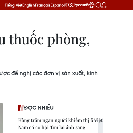
Tiếng Việt
English
Français
Español
中文
Русский
ẩu thuốc phòng,
ợc đề nghị các đơn vị sản xuất, kinh
ĐỌC NHIỀU
Hàng trăm ngàn người khiếm thị ở Việt
Nam có cơ hội 'tìm lại ánh sáng'