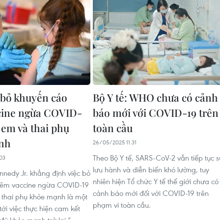
bỏ khuyến cáo
Bộ Y tế: WHO chưa có cảnh
cine ngừa COVID-
báo mới với COVID-19 trên
ẻ em và thai phụ
toàn cầu
nh
26/05/2025 11:31
Theo Bộ Y tế, SARS-CoV-2 vẫn tiếp tục 
03
lưu hành và diễn biến khó lường, tuy
nnedy Jr. khẳng định việc bỏ
nhiên hiện Tổ chức Y tế thế giới chưa có
tiêm vaccine ngừa COVID-19
cảnh báo mới đối với COVID-19 trên
à thai phụ khỏe mạnh là một
phạm vi toàn cầu.
ới việc thực hiện cam kết