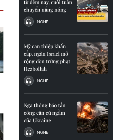
từ đêm nay, cuối tuần
chuyển nắng nóng
NGHE
Mỹ can thiệp khẩn
cấp, ngăn Israel mở
rộng đòn trừng phạt
Hezbollah
NGHE
Nga thông báo tấn
công căn cứ ngầm
của Ukraine
NGHE