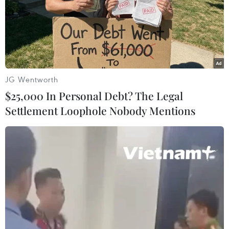
đen và sẫm, bốc mùi hôi thối và sủi bọt. Nhiều
loài cá chết nổi trên mặt nước và dạt hai bên bờ
khe.
Lực lượng liên ngành tỉnh và chính quyền địa
phương đã đến hiện trường ghi nhận vụ việc;
JG Wentworth
kiểm tra và lấy mẫu nước xả thải từ trang trại
$25,000 In Personal Debt? The Legal
này để kiểm nghiệm.
Settlement Loophole Nobody Mentions
Liên quan đến vụ việc, ngày 2/4, Ủy ban Nhân
dân tỉnh Quảng Trị đã ra công văn số
1570/UBND-KT về việc kiểm tra công tác bảo vệ
môi trường các đơn vị xả thải ra khe Rào
Trường. Theo đó, giao Sở Tài nguyên và Môi
trường chủ trì phối hợp với các đơn vị khác,
khẩn trương xác minh hiện trường khiến cá
chết hàng loạt; kiểm tra công tác bảo vệ môi