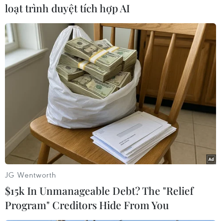
loạt trình duyệt tích hợp AI
Nhiều loài cá bị chết ở khe Rào Trường, xã Vĩnh Hà, huyện Vĩnh
Linh, tỉnh Quảng Trị. (Ảnh: Nguyên Lý/TTXVN)
Cụ thể, có 3 chỉ tiêu vượt QCVN 62/2016/BTNMT
(Quy chuẩn kỹ thuật quốc gia về nước thải chăn
JG Wentworth
nuôi) gồm: Coliform vượt 40,1 lần; BOD (lượng
$15k In Unmanageable Debt? The "Relief
oxy hòa tan trong nước cho sinh vật để phá vỡ
Program" Creditors Hide From You
những vật chất hữu cơ có trong nước thải) vượt