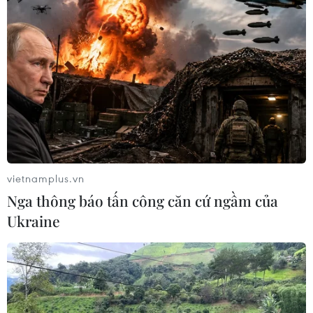
nguyên nhân, gây thiệt hại cho người dân
02/04/2024 13:38
Hầu hết số lượng cá chết đang trong thời gian chuẩn bị
cho thu hoạch, nhà thiệt hại ít cũng mất 2 đến 3 tỷ đồng,
nhà thiệt hại nhiều lên đến hàng chục tỷ đồng.
vietnamplus.vn
Nga thông báo tấn công căn cứ ngầm của
Ukraine