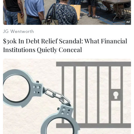
JG Wentworth
$30k In Debt Relief Scandal: What Financial
Institutions Quietly Conceal
Nhiều loài cá bị chết ở khe Rào Trường, xã Vĩnh Hà, huyện Vĩnh
Linh, tỉnh Quảng Trị. (Ảnh: Nguyên Lý/TTXVN)
Liên quan đến vụ cá chết hàng loạt ở khe Rào
Trường, thôn Rào Trường, xã Vĩnh Hà (huyện
Vĩnh Linh), ngày 11/4, Sở Tài nguyên và Môi