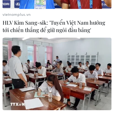
#khe Rào Trường
#cá chết
#trang trại nuôi lợn
#xả thải
Quảng Trị
vietnamplus.vn
HLV Kim Sang-sik: 'Tuyển Việt Nam hướng
tới chiến thắng để giữ ngôi đầu bảng'
Theo dõi VietnamPlus
TIN LIÊN QUAN