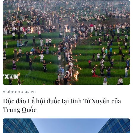
Mưa lũ, sạt lở tại Sri Lanka khiến 5
người thiệt mạng
04/08/2026 23:09
Thời tiết ngày 5/8: Bắc Bộ tiếp tục
mưa lớn, nguy cơ lũ quét và sạt lở đất
gia tăng
04/08/2026 23:08
vietnamplus.vn
Xem thêm
Độc đáo Lễ hội đuốc tại tỉnh Tứ Xuyên của
Trung Quốc