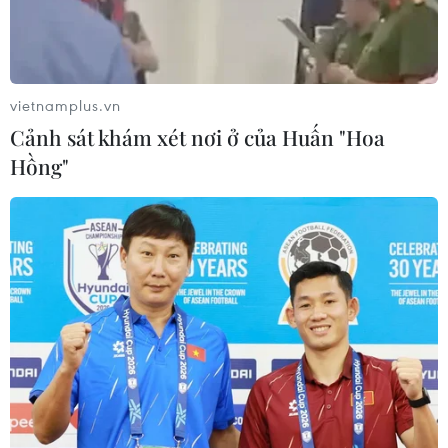
trường các đơn vị xả thải ra khe Rào Trường để
giải quyết theo quy định./.
(TTXVN/Vietnam+)
vietnamplus.vn
Cảnh sát khám xét nơi ở của Huấn "Hoa
Hồng"