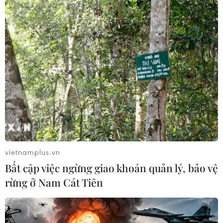
khe kéo dài khoảng hơn 2 km; trong đó có nhiều cá chết
đang phân hủy. Cá chết chủ yếu là rô phi, cá mại, cá
mương...
vietnamplus.vn
Bất cập việc ngừng giao khoán quản lý, bảo vệ
rừng ở Nam Cát Tiên
Hải Dương: Cá chết hàng loạt chưa rõ