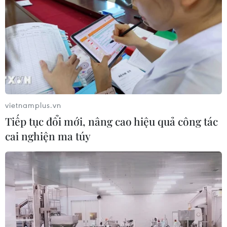
khu vực Bắc Bộ và Thanh Hóa
06/08/2026 03:47
Mưa lớn kéo dài gây thiệt hại khoảng
15 tỷ đồng tại Tuyên Quang
06/08/2026 03:03
vietnamplus.vn
Tiếp tục đổi mới, nâng cao hiệu quả công tác
cai nghiện ma túy
Quảng Trị ưu tiên đầu tư hoàn thiện
hệ thống xử lý nước thải cụm công
nghiệp
06/08/2026 03:03
Pháp mở các điểm tắm sông