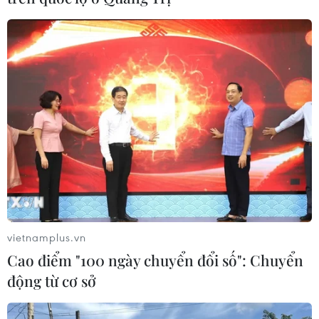
nóng gay gắt
Trước tình trạng nắng nóng gay gắt dự báo diễn
ra tháng 4-6/2024, nhiều địa phương được
khuyến cáo cần chủ động phòng, chữa cháy
rừng, tuần tra, kiểm soát khu vực có nguy cơ cháy
cao.
(TTXVN/Vietnam+)
vietnamplus.vn
Cao điểm "100 ngày chuyển đổi số": Chuyển
động từ cơ sở