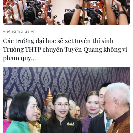
cháy.
vietnamplus.vn
Các trường đại học sẽ xét tuyển thí sinh
Trường THTP chuyên Tuyên Quang không vi
phạm quy…
(Ảnh minh họa: TTXVN phát)
Ngày 10/4, tại Nông trường 402, nằm trên địa
bàn xã Khánh Bình Tây, huyện Trần Văn Thời,