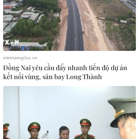
TIN CÙNG CHUYÊN MỤC
Mưa lớn kéo dài gây nhiều thiệt hại
về nhà ở, giao thông tại tỉnh Sơn La
vietnamplus.vn
06/08/2026 09:48
Đồng Nai yêu cầu đẩy nhanh tiến độ dự án
kết nối vùng, sân bay Long Thành
Bất cập việc ngừng giao khoán quản
lý, bảo vệ rừng ở Nam Cát Tiên
06/08/2026 09:45
Bão Dolphin hướng vào miền Đông