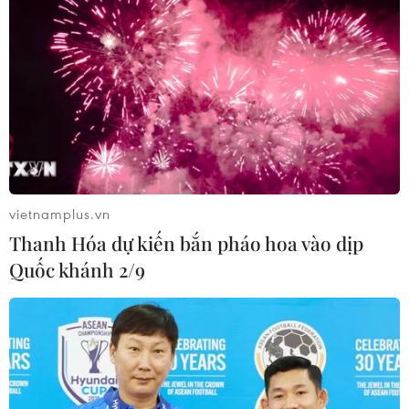
vietnamplus.vn
Thanh Hóa dự kiến bắn pháo hoa vào dịp
Quốc khánh 2/9
Bình Định ứng phó nguy cơ cháy rừng cấp
cực kỳ nguy hiểm
10/04/2024 22:05
Thời tiết khô hạn kéo dài nhiều ngày qua khiến cấp độ
cảnh báo cháy rừng toàn tỉnh là cấp V - cấp cực kỳ