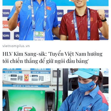
nguy hiểm, nguy cơ xảy ra cháy lớn ở tất cả các loại
rừng, tốc độ lửa tràn rất nhanh.
vietnamplus.vn
HLV Kim Sang-sik: 'Tuyển Việt Nam hướng
tới chiến thắng để giữ ngôi đầu bảng'
Lâm Đồng: Chưa khống chế được đám