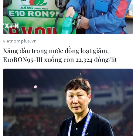
cháy rừng ở thành phố Bảo Lộc
09/04/2024 12:47
Chỉ tính riêng tháng 3/2024, trên địa bàn thành phố Bảo
Lộc, tỉnh Lâm Đồng xảy ra ít nhất 7 vụ cháy rừng trồng,
rừng tự nhiên nghèo kiệt và vườn cây của người dân
vietnamplus.vn
địa phương.
Xăng dầu trong nước đồng loạt giảm,
E10RON95-III xuống còn 22.324 đồng/lít