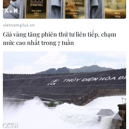
cánh
06/08/2026 04:37
vietnamplus.vn
Cảnh báo lũ quét, sạt lở đất ở 8 tỉnh
Giá vàng tăng phiên thứ tư liên tiếp, chạm
khu vực Bắc Bộ và Thanh Hóa
mức cao nhất trong 7 tuần
06/08/2026 03:47
Mưa lớn kéo dài gây thiệt hại khoảng
15 tỷ đồng tại Tuyên Quang
06/08/2026 03:03
Quảng Trị ưu tiên đầu tư hoàn thiện
hệ thống xử lý nước thải cụm công
nghiệp