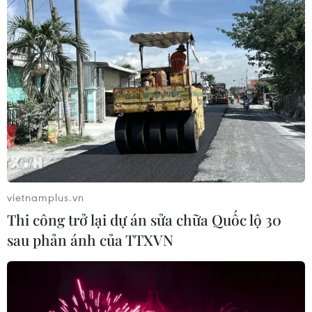
#cháy rừng
#Nông trường 402
#chữa cháy
#rừng sản xuất
Cà Mau
Theo dõi VietnamPlus
vietnamplus.vn
Thi công trở lại dự án sửa chữa Quốc lộ 30
sau phản ánh của TTXVN
TIN LIÊN QUAN