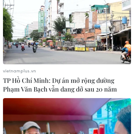
Italy nâng báo động đỏ trên toàn bộ
27 thành phố do nắng nóng kỷ lục
05/08/2026 06:31
Động đất mạnh làm rung chuyển
miền Nam Philippines
05/08/2026 05:29
vietnamplus.vn
TP Hồ Chí Minh: Dự án mở rộng đường
Thời tiết miền Bắc sẽ ảnh
Phạm Văn Bạch vẫn dang dở sau 20 năm
hưởng ra sao khi bão số 3 Kujira đi
vào Biển Đông?
05/08/2026 04:56
Áp thấp nhiệt đới mạnh lên thành