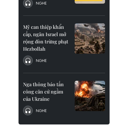
NGHE
Mỹ can thiệp khẩn
cấp, ngăn Israel mở
rộng đòn trừng phạt
Hezbollah
NGHE
Nga thông báo tấn
công căn cứ ngầm
của Ukraine
NGHE