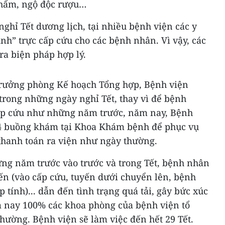
phẩm, ngộ độc rượu…
nghỉ Tết dương lịch, tại nhiều bệnh viện các y
ình” trực cấp cứu cho các bệnh nhân. Vì vậy, các
ra biện pháp hợp lý.
rưởng phòng Kế hoạch Tổng hợp, Bệnh viện
 trong những ngày nghỉ Tết, thay vì để bệnh
ấp cứu như những năm trước, năm nay, Bệnh
-4 buồng khám tại Khoa Khám bệnh để phục vụ
thanh toán ra viện như ngày thường.
ững năm trước vào trước và trong Tết, bệnh nhân
ến (vào cấp cứu, tuyến dưới chuyển lên, bệnh
 tính)... dẫn đến tình trạng quá tải, gây bức xúc
m nay 100% các khoa phòng của bệnh viện tổ
ường. Bệnh viện sẽ làm việc đến hết 29 Tết.