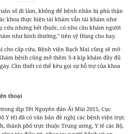
uân số đi làm, không để bệnh nhân bị phù thận
 Các khoa thực hiện tái khám vẫn tái khám như
p cứu nhưng hết thuốc, có nhu cầu khám người
hám như bình thường," tiến sỹ Hùng cho hay.
ải cho cấp cứu, Bệnh viện Bạch Mai cũng sẽ mở
Khám bệnh cũng mở thêm 3-4 kíp khám đầy đủ
gày. Cần thiết có thể kêu gọi sự hỗ trợ của khoa
ện thoại
 trong dịp Tết Nguyên đán Ất Mùi 2015, Cục
 Y tế) đã có văn bản đề nghị các bệnh viện trực
ỉnh, thành phố trực thuộc Trung ương, Y tế các Bộ,
công tác điều trị, phục vụ người bệnh và an