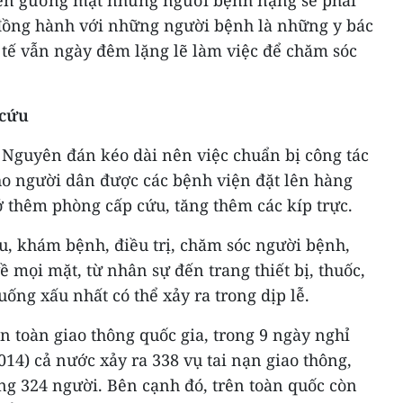
trên gương mặt những người bệnh nặng sẽ phải
 đồng hành với những người bệnh là những y bác
 tế vẫn ngày đêm lặng lẽ làm việc để chăm sóc
 cứu
 Nguyên đán kéo dài nên việc chuẩn bị công tác
o người dân được các bệnh viện đặt lên hàng
 thêm phòng cấp cứu, tăng thêm các kíp trực.
u, khám bệnh, điều trị, chăm sóc người bệnh,
ề mọi mặt, từ nhân sự đến trang thiết bị, thuốc,
uống xấu nhất có thể xảy ra trong dịp lễ.
 toàn giao thông quốc gia, trong 9 ngày nghỉ
014) cả nước xảy ra 338 vụ tai nạn giao thông,
ng 324 người. Bên cạnh đó, trên toàn quốc còn