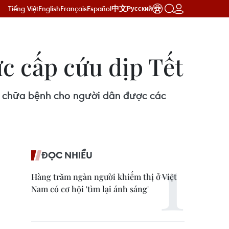
Tiếng Việt
English
Français
Español
中文
Русский
ực cấp cứu dịp Tết
ám chữa bệnh cho người dân được các
ĐỌC NHIỀU
Hàng trăm ngàn người khiếm thị ở Việt
Nam có cơ hội 'tìm lại ánh sáng'