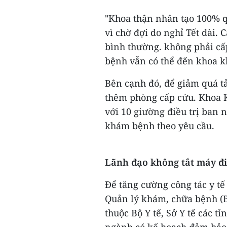
"Khoa thận nhân tạo 100% q
vì chờ đợi do nghỉ Tết dài.
bình thường. không phải cấ
bệnh vẫn có thể đến khoa k
Bên cạnh đó, để giảm quá t
thêm phòng cấp cứu. Khoa 
với 10 giường điều trị ban n
khám bệnh theo yêu cầu.
Lãnh đạo không tắt máy đi
Để tăng cường công tác y tế
Quản lý khám, chữa bệnh (Bộ
thuộc Bộ Y tế, Sở Y tế các t
ngành có kế hoạch đảm bảo 