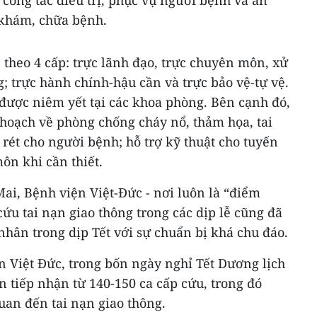
ở khám, chữa bệnh.
c theo 4 cấp: trực lãnh đạo, trực chuyên môn, xử
; trực hành chính-hậu cần và trực bảo vệ-tự vệ.
được niêm yết tại các khoa phòng. Bên cạnh đó,
 hoạch về phòng chống cháy nổ, thảm họa, tai
rét cho người bệnh; hỗ trợ kỹ thuật cho tuyến
ôn khi cần thiết.
ai, Bệnh viện Việt-Đức - nơi luôn là “điểm
cứu tai nạn giao thông trong các dịp lễ cũng đã
hân trong dịp Tết với sự chuẩn bị khá chu đáo.
n Việt Đức, trong bốn ngày nghỉ Tết Dương lịch
 tiếp nhận từ 140-150 ca cấp cứu, trong đó
uan đến tai nạn giao thông.