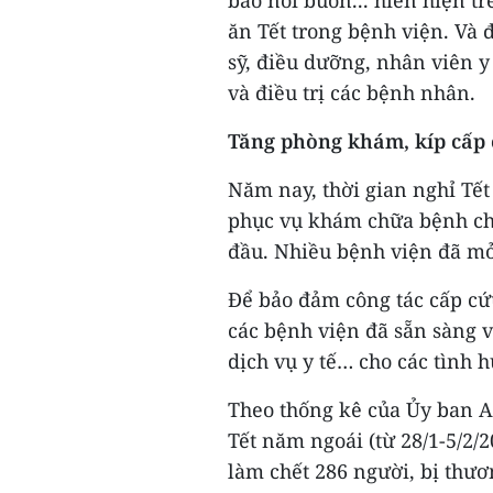
bao nỗi buồn... hiển hiện 
ăn Tết trong bệnh viện. Và
sỹ, điều dưỡng, nhân viên y
và điều trị các bệnh nhân.
Tăng phòng khám, kíp cấp
Năm nay, thời gian nghỉ Tết
phục vụ khám chữa bệnh ch
đầu. Nhiều bệnh viện đã mở
Để bảo đảm công tác cấp cứ
các bệnh viện đã sẵn sàng v
dịch vụ y tế… cho các tình h
Theo thống kê của Ủy ban An
Tết năm ngoái (từ 28/1-5/2/2
làm chết 286 người, bị thươ