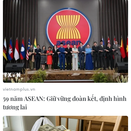
TIN LIÊN QUAN
vietnamplus.vn
59 năm ASEAN: Giữ vững đoàn kết, định hình
tương lai