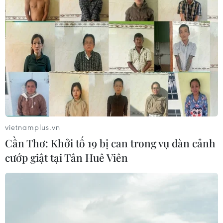
TIN CÙNG CHUYÊN MỤC
vietnamplus.vn
Tổng thống Iran nhấn mạnh Tehran
Cần Thơ: Khởi tố 19 bị can trong vụ dàn cảnh
sẽ không bị ép buộc phải đầu hàng
cướp giật tại Tân Huê Viên
08/08/2026 11:51
Mỹ có đang chuẩn bị một
chiến lược mới nhằm vào Iran?