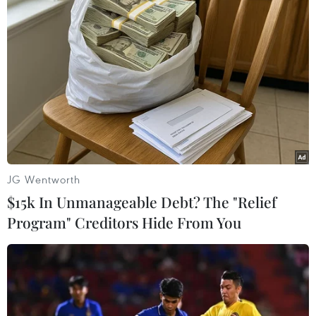
Phiến quân IS xử tử nhà báo Iraq và 3
người khác tại Baghdad
11/10/2014 02:38
Các phần tử thánh chiến đã bắn chết Raad al-Azzawi,
người quay phim 37 tuổi cho kênh tin tức Sama
Salaheddin, cùng ba nạn nhân còn lại ở Samra, phía
Đông thành phố Tikrit.
JG Wentworth
$15k In Unmanageable Debt? The "Relief
Program" Creditors Hide From You