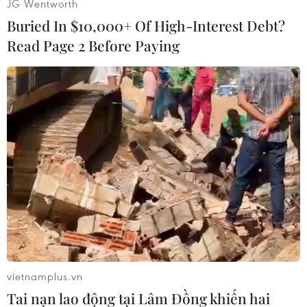
JG Wentworth
người Mỹ và các lợi ích của nước này ở châu
Buried In $10,000+ Of High-Interest Debt?
Phi, châu Á, châu Âu và Trung Đông.
Read Page 2 Before Paying
Bộ trên nhấn mạnh họ nhận thấy một nguy cơ
cao hơn xảy ra những cuộc tấn công trả đũa từ
IS và những kẻ ủng hộ tổ chức này.
Cảnh báo trên thay thế cảnh báo hiện nay được
đưa ra hồi tháng Tư và cũng lưu ý về mối đe dọa
bắt cóc ngày càng lớn do các phần tử khủng bố
thực hiện./.
(Vietnam+)
vietnamplus.vn
Tai nạn lao động tại Lâm Đồng khiến hai