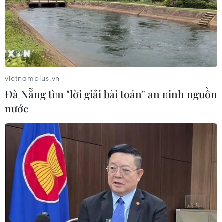
Xem thêm
vietnamplus.vn
Đà Nẵng tìm "lời giải bài toán" an ninh nguồn
nước
CƠ QUAN CHỦ QUẢN: THÔNG TẤN XÃ VIỆT NAM
Tổng Biên tập: TRẦN TIẾN DUẨN
Phó Tổng Biên tập: NGUYỄN THỊ TÁM, KHÚC THANH
THỦY
Sở hữu trí tuệ
Quy định sử dụng
RSS
Hỗ trợ