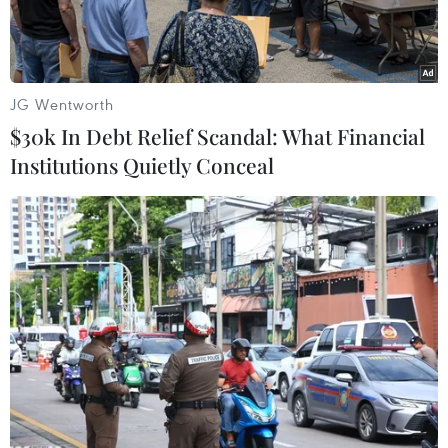
JG Wentworth
$30k In Debt Relief Scandal: What Financial
Institutions Quietly Conceal
Cờ của phiến quân IS trên đồi Mishtenur, phía Đông thị trấn
Kobane, Syria. (Nguồn: AFP/TTXVN)
Theo AFP/AP, ngày 10/10, hai quan chức quốc
phòng cho hay các chỉ huy quân sự của 21 quốc
gia trong liên minh chống tổ chức Nhà nước Hồi