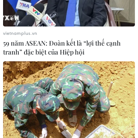
Ngôn ngữ
TTXVN
Dịch vụ tin
Quảng cáo
Liên hệ
vietnamplus.vn
59 năm ASEAN: Đoàn kết là “lợi thế cạnh
tranh” đặc biệt của Hiệp hội
Giấy phép số: 1374/GP-BTTTT do Bộ Thông tin và Truyền thông
cấp ngày 11/9/2008.
Quảng cáo: Phó TBT Nguyễn Thị Tám: 093.5958688, Email:
tamvna@gmail.com
Điện thoại: (024) 39411349 - (024) 39411348, Fax: (024)
39411348
Email:
vietnamplus2008@gmail.com
© Bản quyền thuộc về VietnamPlus, TTXVN. Cấm sao chép dưới
mọi hình thức nếu không có sự chấp thuận bằng văn bản.