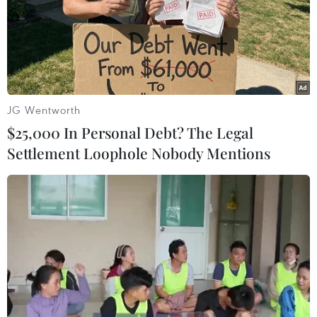
JG Wentworth
$25,000 In Personal Debt? The Legal
Settlement Loophole Nobody Mentions
Nhóm IS tiến hành pháo kích ở khu vực
cửa khẩu biên giới Syria
10/10/2014 12:40
Các tay súng IS muốn chiếm giữ cửa khẩu biên giới
nhằm thắt chặt vòng vây xung quanh Kobane và ngăn
chặn bất kỳ ai xâm nhập hoặc rời thị trấn.