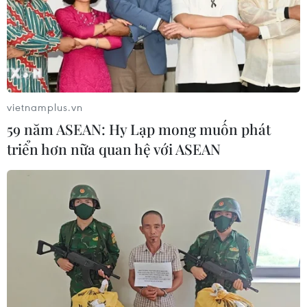
06/08/2026 23:57
Xung đột Israel-Hamas: Ít nhất 300
trẻ em thiệt mạng trong 300 ngày
qua
vietnamplus.vn
06/08/2026 22:56
59 năm ASEAN: Hy Lạp mong muốn phát
triển hơn nữa quan hệ với ASEAN
Iran và Oman thống nhất mở lại eo
biển Hormuz trong 60 ngày
06/08/2026 12:25
Israel thử nghiệm tên lửa Arrow giữa
lúc căng thẳng khu vực leo thang
06/08/2026 11:17