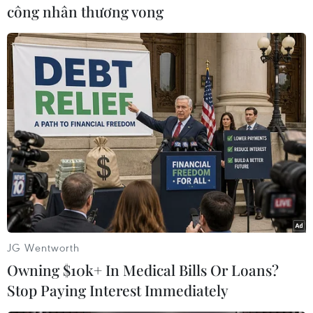
công nhân thương vong
#Syria
#Iraq
#Nhà nước Hồi giáo
#Liên minh chống IS
#Chỉ huy quân sự
#Cảnh báo khủng bố toàn cầu
#Tấn công trả đũa
Iraq
Mỹ
Syria
JG Wentworth
Owning $10k+ In Medical Bills Or Loans?
Stop Paying Interest Immediately
Theo dõi VietnamPlus