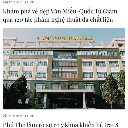
vietnamplus.vn
Khám phá vẻ đẹp Văn Miếu-Quốc Tử Giám
qua 120 tác phẩm nghệ thuật đa chất liệu
vietnamplus.vn
Phú Thọ làm rõ sự cố y khoa khiến bé trai 8