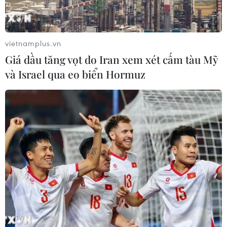
vietnamplus.vn
Giá dầu tăng vọt do Iran xem xét cấm tàu Mỹ
và Israel qua eo biển Hormuz
Cháy rừng tại Australia: Ban bố nhiều
cảnh báo sơ tán mới
09/01/2020 07:15
Chính quyền bang Victoria tiếp tục duy trì cảnh báo
thảm họa tại phần lớn bang này thêm 48 giờ, được ban
bố từ tuần trước, đồng thời khuyến cáo người dân di dời
khỏi các khu vực nguy hiểm.