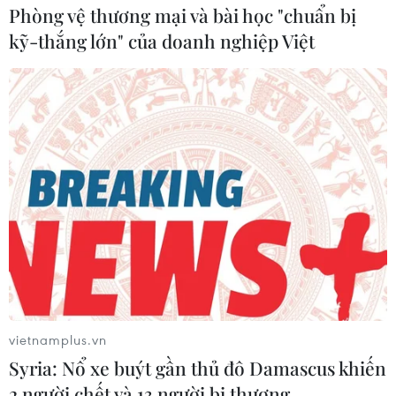
thảm họa cháy rừng nhiệt đới Amazon gây ra hồi năm
Phòng vệ thương mại và bài học "chuẩn bị
2019.
kỹ-thắng lớn" của doanh nghiệp Việt
vietnamplus.vn
Australia chi hơn 30 triệu USD cứu động
Syria: Nổ xe buýt gần thủ đô Damascus khiến
vật hoang dã và môi trường
2 người chết và 13 người bị thương