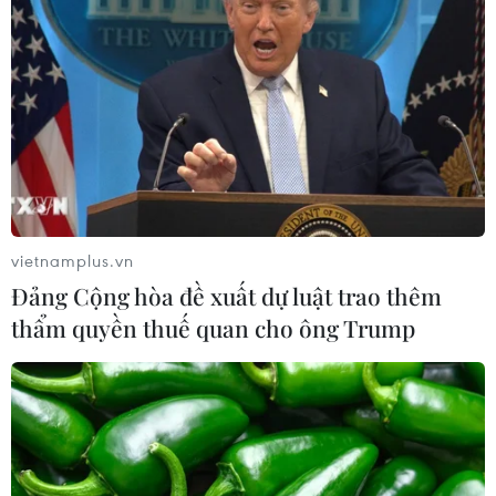
Thời tiết ngày 7/8: Bắc Bộ và Bắc
Trung Bộ giảm mưa về đêm, cục bộ
có mưa to
06/08/2026 23:15
Kế hoạch hành động phòng, chống
bão, lũ, thiên tai cực đoan và biến đổi
khí hậu
vietnamplus.vn
06/08/2026 23:00
Đảng Cộng hòa đề xuất dự luật trao thêm
thẩm quyền thuế quan cho ông Trump
Mưa lớn gây ngập lụt, chia cắt nhiều
khu vực ở Nghệ An
06/08/2026 13:06