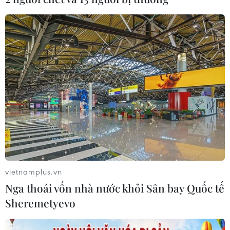
13/01/2020 05:26
Khoản ngân sách 50 triệu AUD (tương đương 34 triệu
USD) sẽ được chia đều, 25 triệu AUD cho quỹ can thiệp
khẩn cấp và 25 triệu AUD khác dành cho các nhóm môi
trường ưu tiên.
vietnamplus.vn
Nga thoái vốn nhà nước khỏi Sân bay Quốc tế
Sheremetyevo