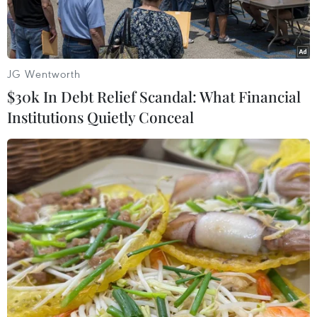
xuyên.
JG Wentworth
$30k In Debt Relief Scandal: What Financial
Institutions Quietly Conceal
Khói lửa bốc lên từ đám cháy rừng tại Victoria, Australia. (Ảnh:
THX/TTXVN)
Các vụ cháy rừng ở Australia là dấu hiệu báo
trước về nguy cơ xảy ra thường xuyên các vụ