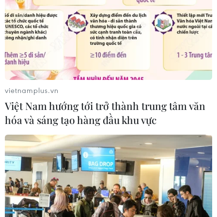
hưởng ra sao khi bão số 3 Kujira đi
vào Biển Đông?
05/08/2026 04:56
Xem thêm
vietnamplus.vn
Việt Nam hướng tới trở thành trung tâm văn
hóa và sáng tạo hàng đầu khu vực
CƠ QUAN CHỦ QUẢN: THÔNG TẤN XÃ VIỆT NAM
Tổng Biên tập: TRẦN TIẾN DUẨN
Phó Tổng Biên tập: NGUYỄN THỊ TÁM, KHÚC THANH
THỦY