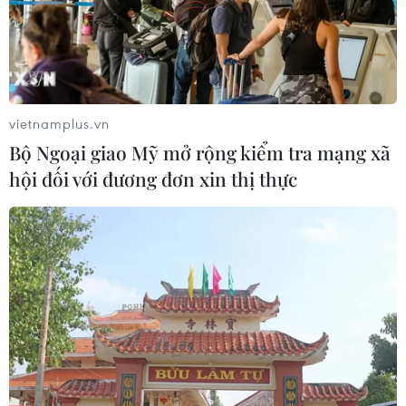
Sở hữu trí tuệ
Quy định sử dụng
RSS
Hỗ trợ
Ngôn ngữ
TTXVN
Dịch vụ tin
Quảng cáo
vietnamplus.vn
Liên hệ
Bộ Ngoại giao Mỹ mở rộng kiểm tra mạng xã
hội đối với đương đơn xin thị thực
Giấy phép số: 1374/GP-BTTTT do Bộ Thông tin và Truyền thông
cấp ngày 11/9/2008.
Quảng cáo: Phó TBT Nguyễn Thị Tám: 093.5958688, Email:
tamvna@gmail.com
Điện thoại: (024) 39411349 - (024) 39411348, Fax: (024)
39411348
Email:
vietnamplus2008@gmail.com
© Bản quyền thuộc về VietnamPlus, TTXVN. Cấm sao chép dưới