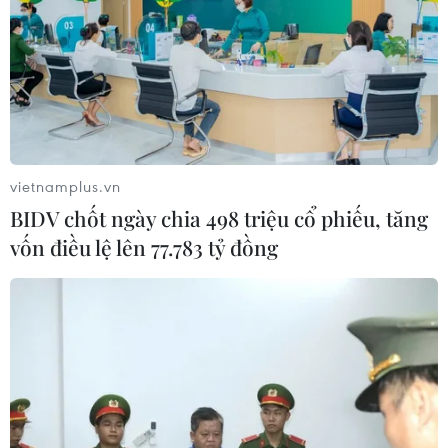
Thành phố Hồ Chí Minh triển khai 8
dự án trạm trung chuyển rác công
nghệ khép kín
06/08/2026 03:01
vietnamplus.vn
Sơn La hỗ trợ người dân di dời khỏi
BIDV chốt ngày chia 498 triệu cổ phiếu, tăng
nơi nguy hiểm do mưa lũ
vốn điều lệ lên 77.783 tỷ đồng
06/08/2026 02:50
Thời tiết ngày 6/8: Bão số 3 đã di
chuyển ra ngoài Biển Đông
05/08/2026 23:15