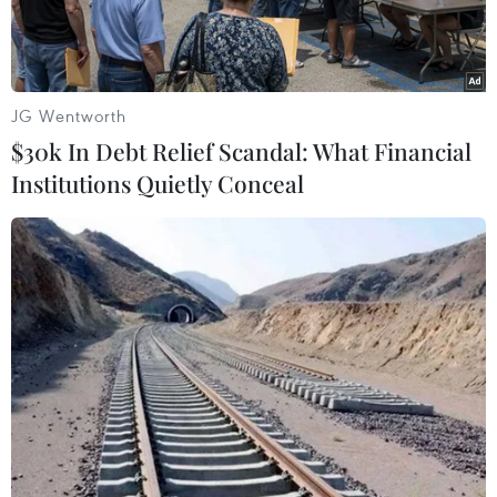
JG Wentworth
$30k In Debt Relief Scandal: What Financial
Institutions Quietly Conceal
Các đám cháy rừng bùng phát dữ dội tại New South Wales,
Australia, ngày 11/11/2019. (Nguồn: THX/TTXVN)
Ngày 13/1, Thủ tướng Australia Scott Morrison
tuyên bố nước này dành một khoản tài trợ lên
đến 50 triệu AUD (tương đương 34 triệu USD) để