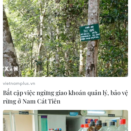
12/01/2020 04:15
Thủ tướng Morrison cho biết khoản ngân sách trên nhằm
đảm bảo các cộng đồng có thể giải quyết những chấn
thương về mặt tinh thần mà các vụ cháy rừng gây ra.
vietnamplus.vn
Bất cập việc ngừng giao khoán quản lý, bảo vệ
rừng ở Nam Cát Tiên