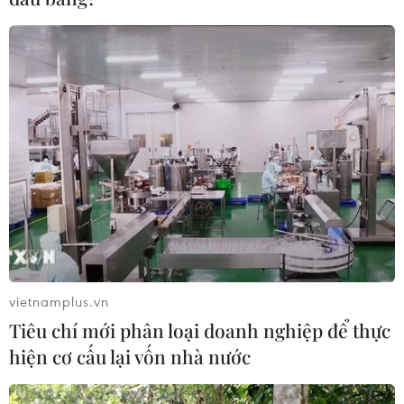
hậu mà giới khoa học đã đưa ra.
vietnamplus.vn
Tiêu chí mới phân loại doanh nghiệp để thực
Australia chi tiền điều trị chấn thương
hiện cơ cấu lại vốn nhà nước
tinh thần do cháy rừng gây ra