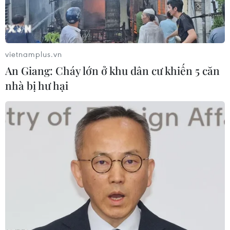
Theo dõi VietnamPlus
vietnamplus.vn
An Giang: Cháy lớn ở khu dân cư khiến 5 căn
nhà bị hư hại
TIN LIÊN QUAN