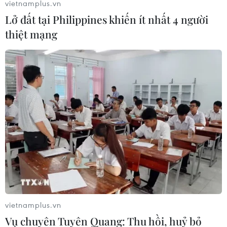
vietnamplus.vn
Lở đất tại Philippines khiến ít nhất 4 người
thiệt mạng
Khí carbon từ cháy rừng ở Australia tương
đương với cháy rừng Amazon
09/01/2020 14:25
Khí carbon thải ra từ các đám cháy rừng đang hoành
hành tại Australia ngang với lượng khí thải carbon do
thảm họa cháy rừng nhiệt đới Amazon gây ra hồi năm
2019.
vietnamplus.vn
Vụ chuyên Tuyên Quang: Thu hồi, huỷ bỏ