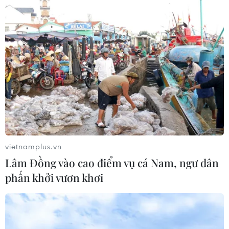
Phó Tổng Biên tập: NGUYỄN THỊ TÁM, KHÚC THANH
THỦY
Sở hữu trí tuệ
Quy định sử dụng
RSS
Hỗ trợ
Ngôn ngữ
TTXVN
Dịch vụ tin
Quảng cáo
Liên hệ
vietnamplus.vn
Lâm Đồng vào cao điểm vụ cá Nam, ngư dân
phấn khởi vươn khơi
Giấy phép số: 1374/GP-BTTTT do Bộ Thông tin và Truyền thông
cấp ngày 11/9/2008.
Quảng cáo: Phó TBT Nguyễn Thị Tám: 093.5958688, Email:
tamvna@gmail.com