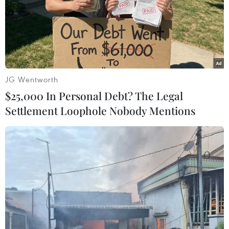
JG Wentworth
$25,000 In Personal Debt? The Legal
Settlement Loophole Nobody Mentions
#Scott Morrison
#Chính phủ Australia
#Động vật hoang dã
#Cháy rừng
#Hệ sinh thái
Australia