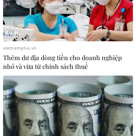
Hà Nội: Xử lý dứt điểm 3 vụ việc vi
phạm tại hồ Đồng Đò trước 30/9
09/08/2026 12:49
vietnamplus.vn
Quảng Trị: Mưa lớn gây ngập cục bộ,
Thêm dư địa dòng tiền cho doanh nghiệp
tiềm ẩn nguy cơ lũ quét, sạt lở đất
nhỏ và vừa từ chính sách thuế
09/08/2026 09:37
Từ 10-11/8, Bắc Bộ và Trung Bộ có
nơi nắng nóng gay gắt trên 37 độ C
09/08/2026 07:57