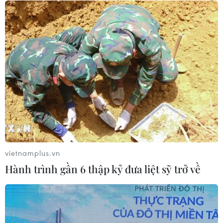
Sơn La công bố tình huống khẩn cấp
về thiên tai với hai xã Muổi Nọi, Nậm
Lầu
08/08/2026 03:53
Kết luận số 75-KL/TW: Cà Mau chủ
động thích ứng với biến đổi khí hậu
08/08/2026 02:53
vietnamplus.vn
Hành trình gần 6 thập kỷ đưa liệt sỹ trở về
Quảng Trị quyết tâm bàn giao sớm
mặt bằng Dự án Nhà máy điện gió
LIG-Hướng Hóa 1