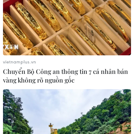
vietnamplus.vn
Chuyển Bộ Công an thông tin 7 cá nhân bán
vàng không rõ nguồn gốc
Khu vực Bắc Bộ có mưa vài nơi, vùng núi
tiếp tục rét đậm
14/02/2022 23:21
Trong ngày 15/2, Bắc Bộ có mưa vài nơi, trời rét, vùng