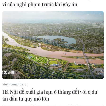
vi của nghi phạm trước khi gây án
Không khí lạnh tiếp tục gây mưa vừa đến
mưa to ở Bắc Bộ, trời rét đậm
13/02/2022 00:09
Do ảnh hưởng của không khí lạnh, Bắc Bộ rét đậm,
vùng núi có nơi rét hại với nhiệt độ thấp nhất 11-14 độ C,
vùng núi 8-11 độ C, vùng núi cao có nơi dưới 6 độ C và
có khả năng xảy ra băng giá.
vietnamplus.vn
Hà Nội đề xuất gia hạn 6 tháng đối với 6 dự
án đầu tư quy mô lớn