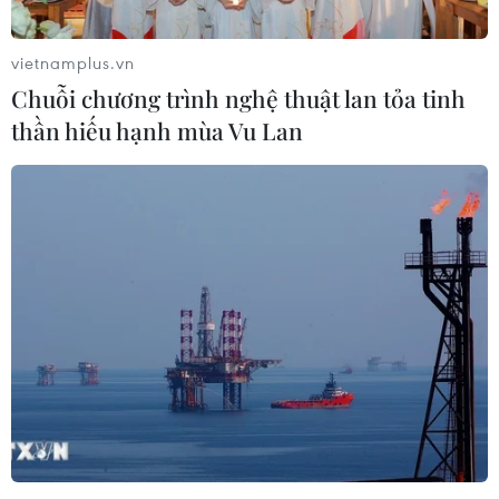
vietnamplus.vn
Chuỗi chương trình nghệ thuật lan tỏa tinh
thần hiếu hạnh mùa Vu Lan
#Ban Chỉ đạo Quốc gia về phòng
#chống thiên tai
#Bắc Bộ
#Rét đậm
#Rét hại