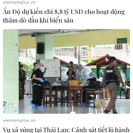
vietnamplus.vn
Theo dõi VietnamPlus
Ấn Độ dự kiến chi 8,8 tỷ USD cho hoạt động
thăm dò dầu khí biển sâu
TIN LIÊN QUAN
vietnamplus.vn
Vụ xả súng tại Thái Lan: Cảnh sát tiết lộ hành