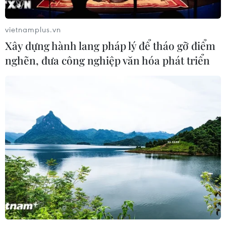
rộng tại miền Đông Trung Quốc
09/08/2026 04:23
vietnamplus.vn
Xây dựng hành lang pháp lý để tháo gỡ điểm
nghẽn, đưa công nghiệp văn hóa phát triển
Nhật Bản: Sạt lở đất khiến gần 400
du khách mắc kẹt
09/08/2026 03:52
Khủng hoảng nắng nóng đẩy 34 tỉnh
của Pháp vào mức nguy cơ cháy
rừng cao
08/08/2026 23:59
Thời tiết ngày 9/8: Bắc Bộ và Trung