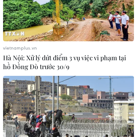
núi rét đậm, riêng riêng khu Tây Bắc nhiệt độ cao nhất
từ 24-27 độ C trong khi tại Hà Nội, nhiệt độ thấp nhất 15-
17 độ C; cao nhất 18-20 độ C.
vietnamplus.vn
Hà Nội: Xử lý dứt điểm 3 vụ việc vi phạm tại
hồ Đồng Đò trước 30/9
Phòng chống rét cho trâu