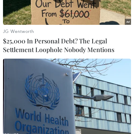
hại.
JG Wentworth
$25,000 In Personal Debt? The Legal
Settlement Loophole Nobody Mentions
Băng tuyết xuất hiện trên đỉnh Fansipan sáng 6/2. Ảnh minh
họa. (Ảnh: Quốc Khánh/TTXVN)
Ngày 16/2, Văn phòng thường trực Ban Chỉ đạo
Quốc gia về phòng, chống thiên tai đề nghị các