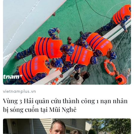
nắng, chiều tối và đêm có mưa rào và dông vài
nơi. Gió Đông Bắc cấp 2-3. Tây Nguyên nhiệt độ
thấp nhất 19-22 độ C; cao nhất 28-31 độ C, có nơi
trên 31 độ C. Nam Bộ nhiệt độ thấp nhất 23-26
độ C; cao nhất 31-34 độ C, có nơi trên 34 độ C./.
(TTXVN/Vietnam+)
vietnamplus.vn
Vùng 3 Hải quân cứu thành công 1 nạn nhân
bị sóng cuốn tại Mũi Nghê