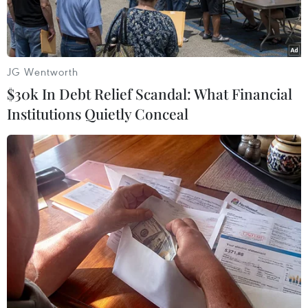
JG Wentworth
$30k In Debt Relief Scandal: What Financial
Institutions Quietly Conceal
Ảnh minh họa. (Nguồn: TTXVN)
Theo Trung tâm Dự báo Khí tượng Thủy văn
Quốc gia, ngày 15/2, Bắc Bộ có mưa vài nơi,
riêng đồng bằng ven biển và khu Đông Bắc đêm