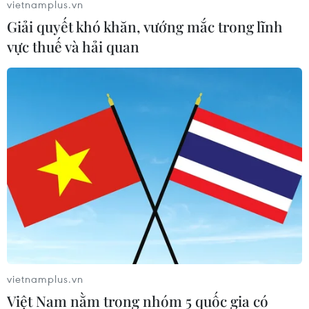
vietnamplus.vn
Giải quyết khó khăn, vướng mắc trong lĩnh
vực thuế và hải quan
Khu vực Bắc Bộ không mưa, vùng núi có
nơi rét đậm, rét hại
13/02/2022 23:20
Ngày và đêm 14/2, Bắc Bộ không mưa, trời tiếp tục rét,
vùng núi có nơi rét đậm, rét hại với nhiệt độ thấp nhất
phổ biến 11-14 độ C, trong khi vùng núi 8-11 độ C, vùng
núi cao có nơi dưới 6 độ C.
vietnamplus.vn
Việt Nam nằm trong nhóm 5 quốc gia có