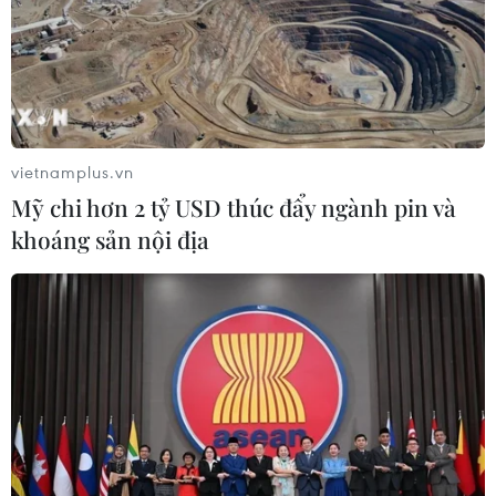
50mm, có nơi trên 70mm.
vietnamplus.vn
Mỹ chi hơn 2 tỷ USD thúc đẩy ngành pin và
khoáng sản nội địa
Không khí lạnh tiếp tục gây mưa vừa đến
mưa to ở Bắc Bộ, trời rét đậm
13/02/2022 00:09