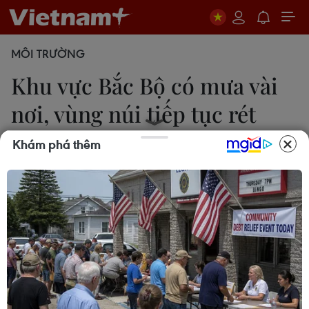
MÔI TRƯỜNG
Khu vực Bắc Bộ có mưa vài
nơi, vùng núi tiếp tục rét
đậm
Khám phá thêm
Diệu Thúy
14/02/2022 23:21
Trong ngày 15/2, Bắc Bộ có mưa vài nơi, trời rét,
vùng núi rét đậm, riêng riêng khu Tây Bắc nhiệt độ
cao nhất từ 24-27 độ C trong khi tại Hà Nội, nhiệt
độ thấp nhất 15-17 độ C; cao nhất 18-20 độ C.