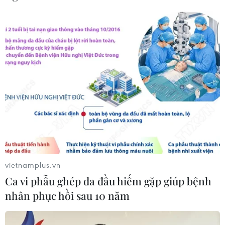
khí hậu
06/08/2026 23:00
Xem thêm
CƠ QUAN CHỦ QUẢN: THÔNG TẤN XÃ VIỆT NAM
Tổng Biên tập: TRẦN TIẾN DUẨN
Phó Tổng Biên tập: NGUYỄN THỊ TÁM, KHÚC THANH
vietnamplus.vn
THỦY
Ca vi phẫu ghép da đầu hiếm gặp giúp bệnh
nhân phục hồi sau 10 năm
Sở hữu trí tuệ
Quy định sử dụng
RSS
Hỗ trợ