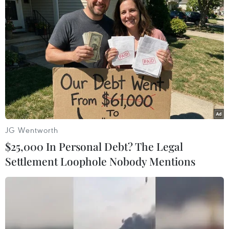
#Trung tâm Dự báo Khí tượng Thủy văn Quốc gia
#Mưa phùn
#Rét đậm
#Mưa rào
Theo dõi VietnamPlus
JG Wentworth
$25,000 In Personal Debt? The Legal
Settlement Loophole Nobody Mentions
TIN LIÊN QUAN