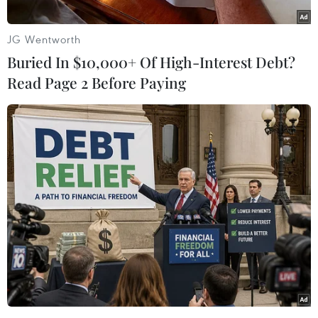
có mưa nhỏ, mưa phùn và sương mù. Gió Đông
Bắc cấp 2-3. Trời rét, vùng núi rét đậm. Nhiệt độ
JG Wentworth
phổ biến cao nhất 17-20 độ C.
Buried In $10,000+ Of High-Interest Debt?
Khu vực Tây Nguyên và Nam Bộ có mây, ngày
Read Page 2 Before Paying
nắng, chiều tối và đêm có mưa rào và dông vài
nơi.
Trên biển, do ảnh hưởng của lưỡi áp cao lạnh
lục địa có cường độ ổn định nên vùng biển phía
Bắc khu vực Bắc Biển Đông có gió Đông Bắc
mạnh cấp 6, giật cấp 7-8, biển động, sóng biển
cao từ 2-4 m. Từ đêm 15/2, gió giảm dần. Cấp độ
rủi ro thiên tai do gió mạnh trên biển cấp 2.
Dự báo chi tiết các khu vực ngày và đêm 15/2:
Phía Tây Bắc Bộ có mây, có mưa vài nơi, sáng