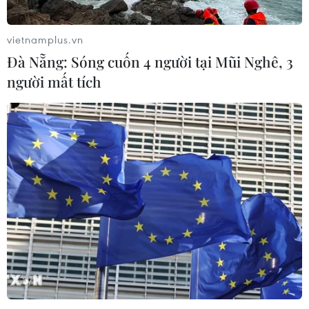
vietnamplus.vn
Đà Nẵng: Sóng cuốn 4 người tại Mũi Nghê, 3
người mất tích
TIN CÙNG CHUYÊN MỤC
Trung Quốc nâng mức ứng phó khẩn
cấp với bão Dolphin
08/08/2026 07:10
Điện Biên từng bước hình thành thị
trường tín chỉ carbon rừng