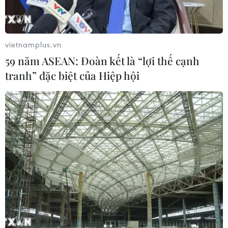
Điều gì chờ đợi đồng yen sau cái bắt
tay giữa Mỹ-Nhật?
vietnamplus.vn
04/08/2026 14:11
59 năm ASEAN: Đoàn kết là “lợi thế cạnh
tranh” đặc biệt của Hiệp hội
Sửa Luật Trưng mua, trưng dụng tài
sản giải quyết vướng mắc trên thực
tiễn
04/08/2026 13:10
Đề xuất 5 nhóm chính sách sửa đổi
Luật Trưng mua, trưng dụng tài sản
04/08/2026 11:56