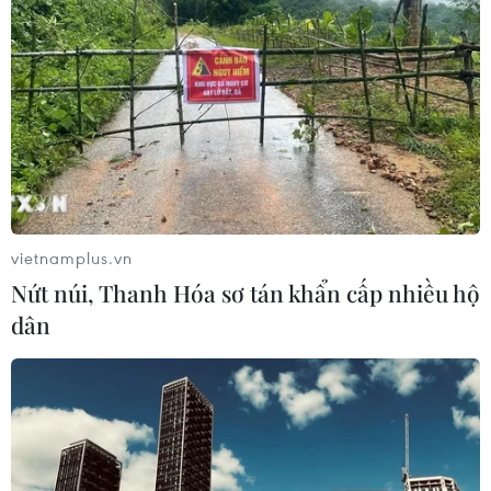
vietnamplus.vn
Nứt núi, Thanh Hóa sơ tán khẩn cấp nhiều hộ
dân