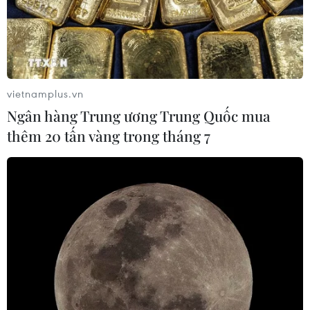
vietnamplus.vn
Ngân hàng Trung ương Trung Quốc mua
thêm 20 tấn vàng trong tháng 7
TIN CÙNG CHUYÊN MỤC
Cơ cấu lại vốn nhà nước tại doanh
nghiệp gắn với mục tiêu tăng trưởng
hai con số
07/08/2026 13:16