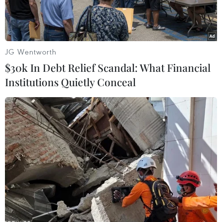
JG Wentworth
$30k In Debt Relief Scandal: What Financial
Institutions Quietly Conceal
Ảnh minh họa (Nguồn:TTXVN)
Theo tạp chí Forbes, trên toàn cầu, các tỷ phú
thế giới đã mất tổng cộng gần 2.000 tỷ USD
trong năm 2022, trong đó, các tỷ phú Mỹ đã mất
660 tỷ USD, mức cao nhất trong số các quốc gia,
khi lãi suất tăng khiến giá cổ phiếu công nghệ