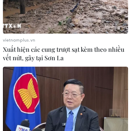
05/08/2026 07:46
Tăng tốc giải ngân đầu tư công,
chấm dứt tâm lý trông chờ
05/08/2026 07:39
vietnamplus.vn
Xuất hiện các cung trượt sạt kèm theo nhiều
vết nứt, gãy tại Sơn La
Hoàn thiện khuôn khổ pháp lý về
ngân hàng và phòng, chống rửa tiền
05/08/2026 03:43
Cà Mau gỡ “điểm nghẽn” mặt bằng,
xây dựng kịch bản giải ngân
05/08/2026 01:18