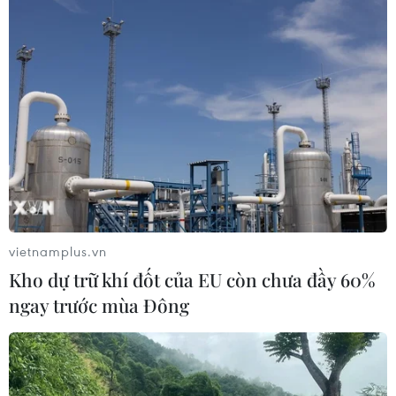
vietnamplus.vn
Kho dự trữ khí đốt của EU còn chưa đầy 60%
ngay trước mùa Đông