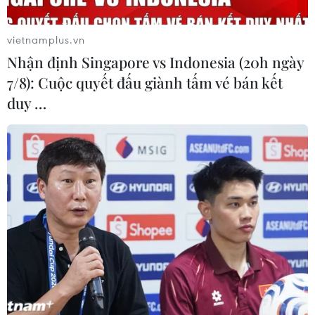
vietnamplus.vn
Nhận định Singapore vs Indonesia (20h ngày
7/8): Cuộc quyết đấu giành tấm vé bán kết
duy …
Giá trị tài sản các tỷ phú thế giới cao kỷ
lục trong dịch COVID-19
07/10/2020 08:05
Tổng giá trị tài sản của giới tỷ phú thế giới đã tăng lên
mức cao kỷ lục trong đại dịch viêm đường hô hấp cấp
COVID-19 nhờ cổ phiếu tăng giá và lợi nhuận trong lĩnh
vực công nghệ và chăm sóc y tế.