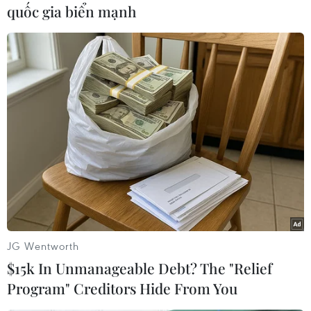
Trong năm nay, một số người nổi tiếng như ca
quốc gia biển mạnh
sỹ Kanye West, đã bị loại khỏi danh sách tỷ phú,
sau khi hãng thời trang Adidas chấm dứt hợp
đồng với ca sỹ này hôm 25/10. Ngoài ra, ông
Sam Bankman-Fried, cựu Giám đốc điều hành
của nền tảng giao dịch tiền điện tử FTX, cũng
chứng kiến giá trị tài sản ròng giảm mạnh sau
khi FTX nộp đơn xin phá sản vào ngày 11/11.
Ông Bankman-Fried hiện còn bị cáo buộc nhiều
tội danh liên quan đến lừa đảo, rửa tiền./.
(TTXVN/Vietnam+)
JG Wentworth
$15k In Unmanageable Debt? The "Relief
Program" Creditors Hide From You