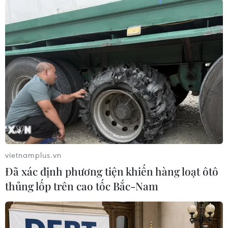
# tỷ phú thế giới
#Forbes
#Tesla
#SpaceX
vietnamplus.vn
Theo dõi VietnamPlus
Đã xác định phương tiện khiến hàng loạt ôtô
thủng lốp trên cao tốc Bắc-Nam