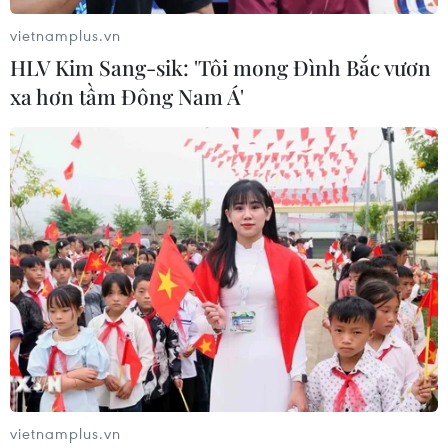
vietnamplus.vn
HLV Kim Sang-sik: 'Tôi mong Đình Bắc vươn
xa hơn tầm Đông Nam Á'
Năm 2022, Việt Nam có 7 tỷ
phú trong danh sách thế giới
06/04/2022 12:30
Tạp chí Forbes vừa công bố danh sách tỷ phú thế giới
năm 2022 với 7 đại diện của Việt Nam, nhiều hơn năm
vietnamplus.vn