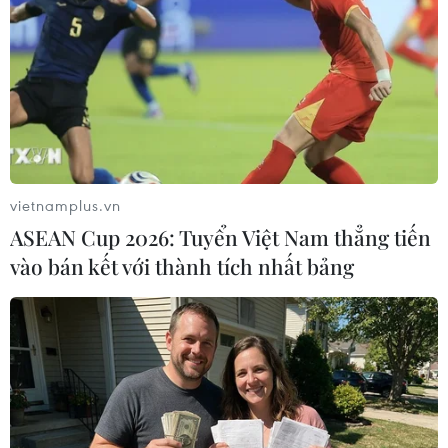
Danh sách tỷ phú thế giới của Forbes năm nay ghi nhận
hai cái tên mới của Việt Nam là Chủ tịch Masan -
Nguyễn Đăng Quang và Chủ tịch Techcombank - Hồ
Hùng Anh.
vietnamplus.vn
ASEAN Cup 2026: Tuyển Việt Nam thẳng tiến
vào bán kết với thành tích nhất bảng