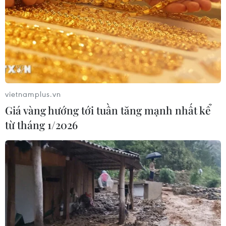
05/08/2026 15:30
Ngành Hải quan đẩy mạnh cải cách
thể chế và hiện đại hóa công tác
quản lý
05/08/2026 12:35
vietnamplus.vn
Giá vàng hướng tới tuần tăng mạnh nhất kể
Ngân hàng trước làn sóng AI: Dữ liệu
từ tháng 1/2026
là đòn bẩy, quản trị là chìa khóa
05/08/2026 09:25
Standard Chartered huy động thành
công khoản vay xã hội 721 triệu USD
cho HDBank