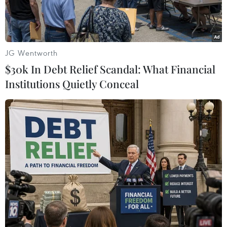
JG Wentworth
$30k In Debt Relief Scandal: What Financial
Institutions Quietly Conceal
Cá sấu Xiêm con được phát hiện ở dãy núi Cardamom, Tây
Nam Campuchia. (Nguồn: southeastasiaglobe.com)
Ngày 19/2, Tổ chức bảo tồn động thực vật quốc
tế (FFI) cho biết vừa phát hiện 10 chú cá sấu
Xiêm mới sinh tại Campuchia, làm dấy lên hy