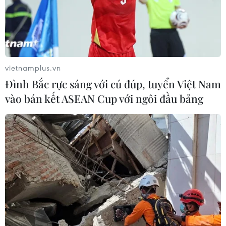
sấu cũng nổi tiếng bởi sức khỏe và độ lỳ đòn.
vietnamplus.vn
Đình Bắc rực sáng với cú đúp, tuyển Việt Nam
vào bán kết ASEAN Cup với ngôi đầu bảng
Khoảnh khắc báo gấm nhảy xuống
nước tấn công cá sấu
11/09/2019 03:11