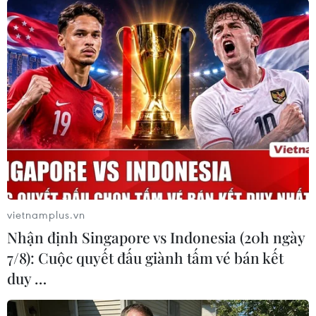
Theo dõi VietnamPlus
TIN LIÊN QUAN
vietnamplus.vn
Nhận định Singapore vs Indonesia (20h ngày
7/8): Cuộc quyết đấu giành tấm vé bán kết
duy …