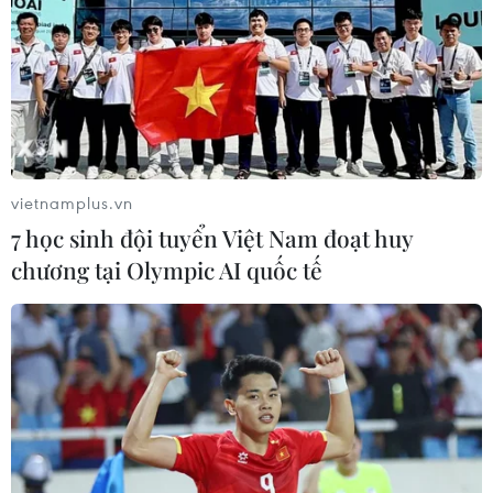
vietnamplus.vn
7 học sinh đội tuyển Việt Nam đoạt huy
chương tại Olympic AI quốc tế
Trăn Anaconda khổng lồ đại chiến
cá sấu dưới đầm lầy
10/09/2019 02:30
Tại Brazil, trăn Anaconda là loài săn mồi "khét tiếng" bởi
đặc tính hung bạo và hiếu chiến của mình, trong khi cá