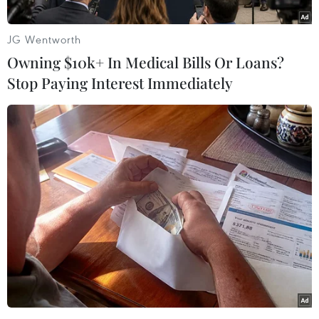
vọng về bước đột phá trong nỗ lực bảo tồn loài
động vật từng được cho là tuyệt chủng trong tự
JG Wentworth
nhiên này.
Owning $10k+ In Medical Bills Or Loans?
Các nhà bảo tồn FFI đã phát hiện những chú cá
Stop Paying Interest Immediately
sấu con nói trên hồi cuối tháng Một vừa qua tại
khu vực Veal Veng ở dãy núi Cardamom, thuộc
tỉnh Pursat, Tây Nam Campuchia.
Giám đốc FFI phụ trách về các loài quan trọng
tại Campuchia, Pablo Sinovas nhấn mạnh: "Đây
thực sự là một thời khắc quan trọng và dường
như chúng ta đã đạt được bước ngoặt trong
công tác bảo tồn loài cá sấu Xiêm."
[Video] ''Crawl'' tung trailer tiết lộ loài cá sấu
khổng lồ