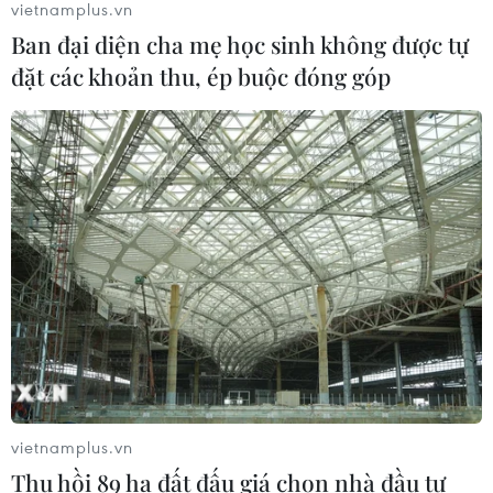
vietnamplus.vn
Ban đại diện cha mẹ học sinh không được tự
CƠ QUAN CHỦ QUẢN: THÔNG TẤN XÃ VIỆT NAM
đặt các khoản thu, ép buộc đóng góp
Tổng Biên tập: TRẦN TIẾN DUẨN
Phó Tổng Biên tập: NGUYỄN THỊ TÁM, KHÚC THANH
THỦY
Sở hữu trí tuệ
Quy định sử dụng
RSS
Hỗ trợ
Ngôn ngữ
TTXVN
Dịch vụ tin
Quảng cáo
Liên hệ
vietnamplus.vn
Thu hồi 89 ha đất đấu giá chọn nhà đầu tư
Giấy phép số: 1374/GP-BTTTT do Bộ Thông tin và Truyền thông