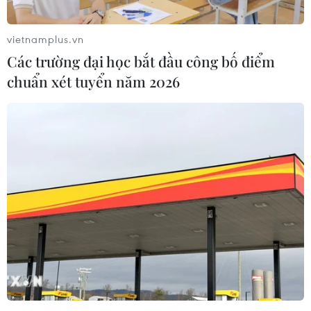
vietnamplus.vn
Các trường đại học bắt đầu công bố điểm
chuẩn xét tuyển năm 2026
Từ các vụ xâm hại, bạo hành trẻ em: Cần
nâng cao hiệu lực pháp luật
24/01/2022 07:32
Để thực thi chức năng bảo vệ trẻ em một cách thiết thực
thì cần có một cơ quan chuyên trách đủ mạnh về quyền