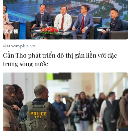
vietnamplus.vn
Cần Thơ phát triển đô thị gắn liền với đặc
trưng sông nước
TIN CÙNG CHUYÊN MỤC
Hà Nội: Xử lý dứt điểm 3 vụ việc vi
phạm tại hồ Đồng Đò trước 30/9
09/08/2026 12:49