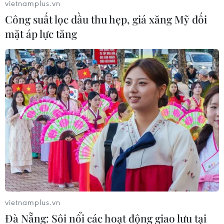
hạn và có đội ngũ nhân viên được đào tạo bài bản.
vietnamplus.vn
Công suất lọc dầu thu hẹp, giá xăng Mỹ đối
mặt áp lực tăng
vietnamplus.vn
Đà Nẵng: Sôi nổi các hoạt động giao lưu tại