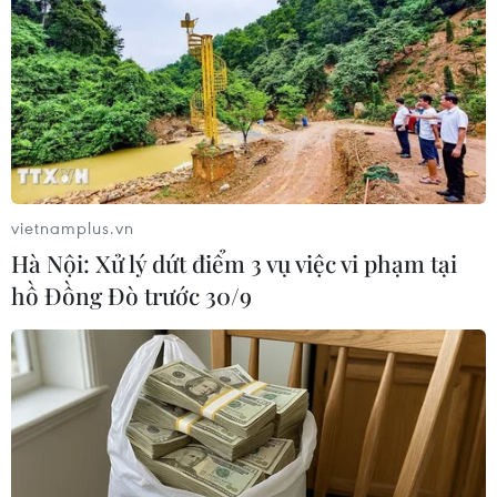
xâm hại trẻ em
27/05/2020 14:30
Trong những năm qua, công tác bảo vệ, chăm sóc và
giáo dục trẻ em đã có chuyển biến tích cực và đạt được
nhiều thành tựu quan trọng, bảo đảm thực hiện ngày
càng tốt hơn các quyền của trẻ em.
vietnamplus.vn
Hà Nội: Xử lý dứt điểm 3 vụ việc vi phạm tại
hồ Đồng Đò trước 30/9