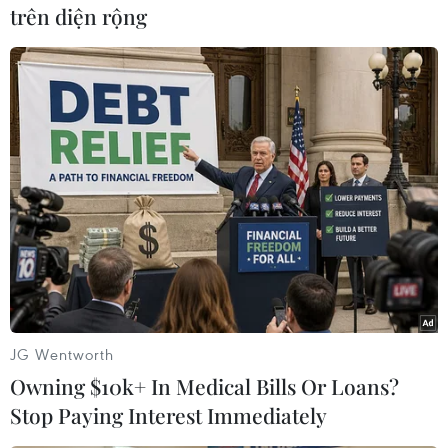
trên diện rộng
#Cần Thơ
#Xâm hại
#trẻ em
#Án chung thân
#Bị cáo
#Hiếp dâm
#phạm tội
TP. Cần Thơ
Theo dõi VietnamPlus
JG Wentworth
Owning $10k+ In Medical Bills Or Loans?
Stop Paying Interest Immediately