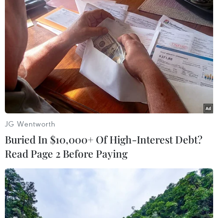
có hơn 720 nghìn hình ảnh xâm hại trẻ em được đưa
lên mạng với hầu hết là các hình ảnh bạo lực, xâm hại
tình dục.
JG Wentworth
Buried In $10,000+ Of High-Interest Debt?
Read Page 2 Before Paying
Đã phát hiện, xử lý 8.442 vụ