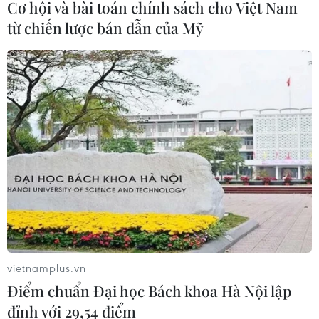
Cơ hội và bài toán chính sách cho Việt Nam
giật tài sản tại Công ty Tân Huê Viên
từ chiến lược bán dẫn của Mỹ
08/08/2026 08:52
Tây Ninh ngăn chặn, xử lý nghiêm
các vụ việc xâm phạm quyền sở hữu
trí tuệ
08/08/2026 04:29
Dắt chó đi dạo không đúng quy
định, bị phạt đến 2 triệu đồng?
08/08/2026 04:16
vietnamplus.vn
Điểm chuẩn Đại học Bách khoa Hà Nội lập
CHUYỆN TUẦN QUA: Cảnh
đỉnh với 29,54 điểm
báo nạn "giang hồ mạng” kéo những