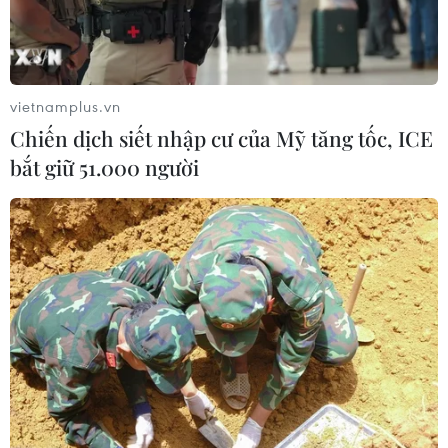
Đổi mới công tác phổ biến, giáo dục
pháp luật trong bối cảnh bùng nổ
mạng xã hội
09/08/2026 12:27
vietnamplus.vn
Chiến dịch siết nhập cư của Mỹ tăng tốc, ICE
Sơn La: Bắt hai đối tượng mua bán
bắt giữ 51.000 người
ma túy, thu giữ hơn 3.500 viên hồng
phiến
09/08/2026 10:19
Cựu Thứ trưởng Nguyễn Bá Hoan và
27 bị cáo khác chuẩn bị ra hầu tòa
09/08/2026 10:01
Xây dựng hành lang pháp lý để tháo