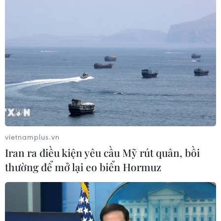
08/08/2026 01:33
Bổ sung một số chức danh có thẩm
quyền xử phạt vi phạm hành chính
từ ngày 26/9
07/08/2026 23:00
Bế mạc Hội thi lực lượng tham gia
bảo vệ an ninh, trật tự ở cơ sở giỏi
vietnamplus.vn
toàn quốc
Iran ra điều kiện yêu cầu Mỹ rút quân, bồi
07/08/2026 15:57
thường để mở lại eo biển Hormuz
Khởi tố, truy nã 3 đối tượng hoạt
động nhằm lật đổ chính quyền nhân
dân