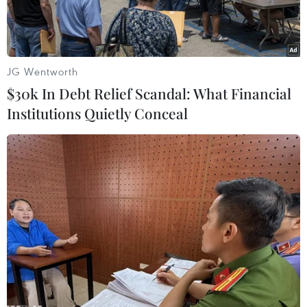
chính trị.
JG Wentworth
$30k In Debt Relief Scandal: What Financial
Institutions Quietly Conceal
Đồng USD. (Ảnh: AFP/TTXVN)
Các nhà kinh tế cho biết nguy cơ về một cú sốc
kinh tế mới sau cuộc tấn công Iran của Israel có
khả năng khiến các ngân hàng trung ương thận
trọng hơn trong quyết định cắt giảm lãi suất.