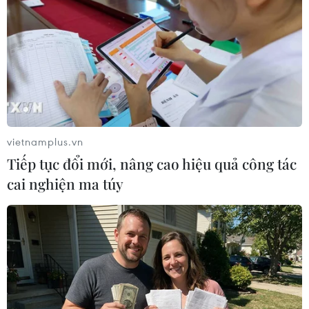
#Lãi suất
#Israel-Iran
#Dầu mỏ
#Thương mại
vietnamplus.vn
Theo dõi VietnamPlus
Tiếp tục đổi mới, nâng cao hiệu quả công tác
cai nghiện ma túy
CĂNG THẲNG IRAN-ISRAEL
Iran cảnh báo đáp trả, Israel tuyên bố sẵn sàng
nối lại chiến dịch quân sự
IRGC triển khai đợt tấn công thứ 17, Israel tấn