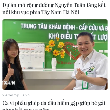
Dự án mở rộng đường Nguyễn Tuân tăng kết
nối khu vực phía Tây Nam Hà Nội
CƠ QUAN CHỦ QUẢN: THÔNG TẤN XÃ VIỆT NAM
Tổng Biên tập: TRẦN TIẾN DUẨN
Phó Tổng Biên tập: NGUYỄN THỊ TÁM, KHÚC THANH
THỦY
Sở hữu trí tuệ
Quy định sử dụng
RSS
Hỗ trợ
Ngôn ngữ
TTXVN
Dịch vụ tin
Quảng cáo
Liên hệ
vietnamplus.vn
Ca vi phẫu ghép da đầu hiếm gặp giúp bé gái
phục hồi sau 10 năm