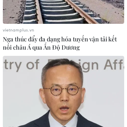
vietnamplus.vn
Nga thúc đẩy đa dạng hóa tuyến vận tải kết
nối châu Á qua Ấn Độ Dương
Tuần quyết định về lãi suất của các ngân
hàng trung ương toàn cầu
16/06/2025 06:52
Tâm điểm chú ý của giới đầu tư sẽ là quyết định lãi suất
tại cuộc họp chính sách của Fed ngày 18/6, nhằm tìm
manh mối về thời điểm và lý do Fed có thể điều chỉnh
chính sách trong tương lai.