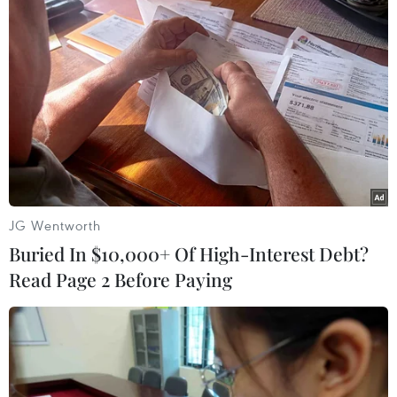
sẽ là quyết định lãi suất tại cuộc
họp chính sách của Fed ngày
18/6, nhằm tìm manh mối về thời
điểm và lý do Fed có thể điều
chỉnh chính sách trong tương lai.
(TTXVN/Vietnam+)
JG Wentworth
Buried In $10,000+ Of High-Interest Debt?
Read Page 2 Before Paying