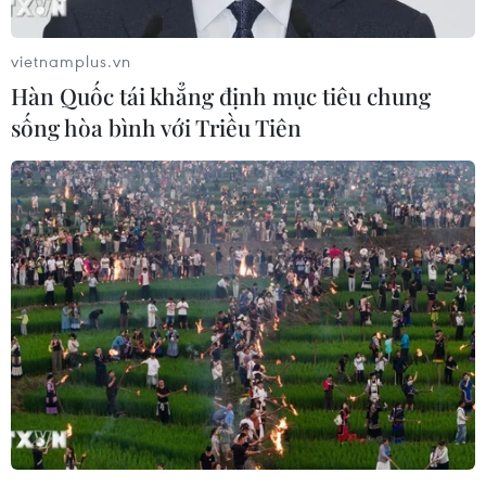
vietnamplus.vn
Hàn Quốc tái khẳng định mục tiêu chung
sống hòa bình với Triều Tiên
Ngân hàng trung ương Nga hạ lãi suất từ
mức cao nhất 2 thập niên
06/06/2025 13:11