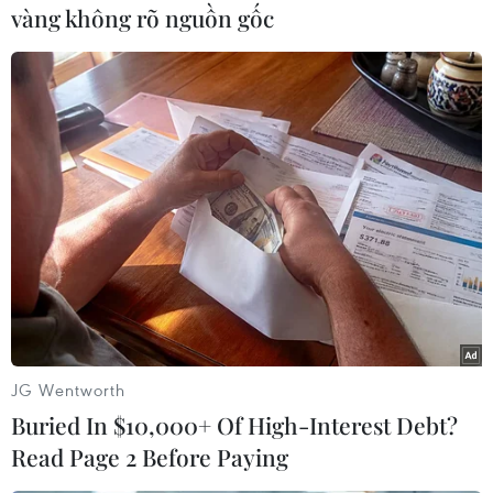
Chủ đầu tư có thương hiệu và các sản phẩm đa
vàng không rõ nguồn gốc
dạng cũng như tiềm lực tài chính mạnh sẽ được
lựa chọn.
Với CEO Group, theo nguyên tắc thị trường, thị
trường cần gì họ sản xuất cái đó. Từ nhà ở xã
hội là trách nhiệm của doanh nghiệp với cộng
đồng, đến khách sạn 5 sao, khu nghỉ dưỡng,
condotel nói riêng và các sản phẩm bất động
sản phát sinh công năng khác...
Về phân khúc condotel, ở Phú Quốc, Tập đoàn
CEO cũng có sản phẩm shophouse, villa nhưng
chỉ có phần nhỏ trong đó cam kết lợi nhuận.
JG Wentworth
Câu chuyện condotel với những trường hợp gần
Buried In $10,000+ Of High-Interest Debt?
đây gây xôn xao dư luận là sự việc cá biệt.
Read Page 2 Before Paying
Bản thân condotel là tốt, có những tác động tích