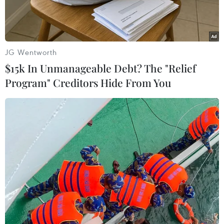
tư.
JG Wentworth
$15k In Unmanageable Debt? The "Relief
Program" Creditors Hide From You
Ảnh minh họa. (Nguồn: Vietnam+)
Trong khuôn khổ của Diễn đàn Bất động sản
Việt Nam thường niên 2019 diễn ra ngày 27/11,