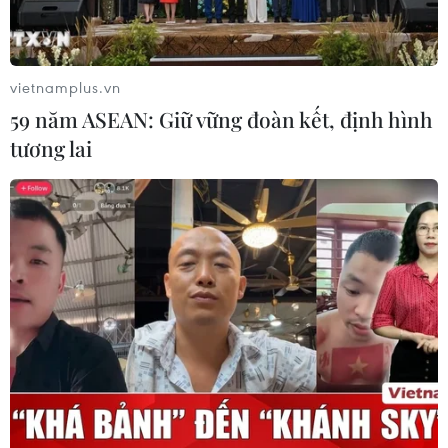
đẩy nhanh đầu tư các cụm công
nghiệp
07/08/2026 03:32
vietnamplus.vn
59 năm ASEAN: Giữ vững đoàn kết, định hình
Ninh Bình phê duyệt hơn 500 tỷ
tương lai
đồng xây dựng nhà chung cư cho
thuê
06/08/2026 08:09
Tạo xung lực mới để phát triển thị
trường bất động sản lành mạnh, bền
vững
05/08/2026 09:21
Bộ Nông nghiệp và Môi trường đề