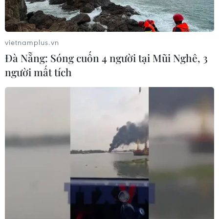
vietnamplus.vn
Đà Nẵng: Sóng cuốn 4 người tại Mũi Nghê, 3
người mất tích
Sớm ban hành quy chuẩn quy định rõ
ràng loại hình condotel
27/11/2019 08:51
Loại hình căn hộ du lịch (condotel) đã được dư luận
nhắc đến rất nhiều với cả ý kiến đồng tình, ủng hộ cũng
như không ít ý kiến băn khoăn, thậm chí phản đối.