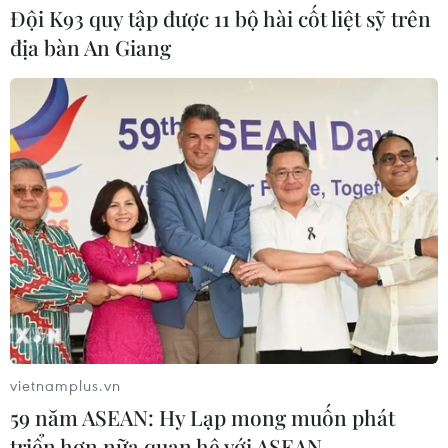
Đội K93 quy tập được 11 bộ hài cốt liệt sỹ trên
địa bàn An Giang
vietnamplus.vn
59 năm ASEAN: Hy Lạp mong muốn phát
triển hơn nữa quan hệ với ASEAN