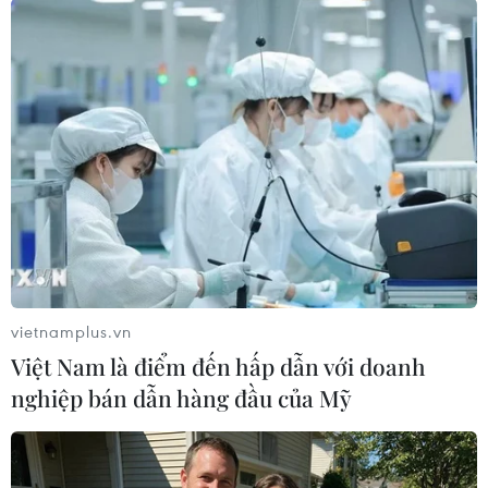
cực tới tăng trưởng thị trường thời gian qua.
Hàng vạn sản phẩm cung cấp ra thị trường với
tính thanh khoản cao, mang tới cùng lúc 2 giá
trị là dòng tiền và giá trị gia tăng, ông Bình
nhận xét.
Về thủ tục pháp lý, ông Bình cho là đã khá đầy
đủ nhưng các hướng dẫn thực hiện, chi tiết còn
chưa rõ ràng. Nếu làm tốt, condotel vẫn có tiềm
năng thu hút dòng tiền nước ngoài và là sản
phẩm du lịch rất tốt.
vietnamplus.vn
Chủ tịch Hiệp hội Bất động sản Việt Nam
Việt Nam là điểm đến hấp dẫn với doanh
(VNREA) Nguyễn Trần Nam cho rằng mức cam
nghiệp bán dẫn hàng đầu của Mỹ
kết chi trả lợi nhuận tới 12% của chủ đầu tư đưa
ra với khách hàng tham gia là không có cơ sở.
Mức này cao gần gấp 2 so với lãi suất ngân hàng