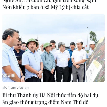
03/08/2026 04:25
Nơn khiến 3 bản ở xã Mỹ Lý bị chia cắt
Hòa Phát nhận hồ sơ đăng ký mua
nhà ở xã hội tại Hưng Yên từ tháng 8
03/08/2026 04:03
Gỡ nút thắt thể chế đất đai, mở khóa
nguồn lực cho tăng trưởng
01/08/2026 12:14
vietnamplus.vn
Hưng Yên: Có sổ đỏ trong tay, người
Bí thư Thành ủy Hà Nội thúc tiến độ hai dự
dân vẫn không thể làm nhà, không
án giao thông trọng điểm Nam Thủ đô
thể bán đất