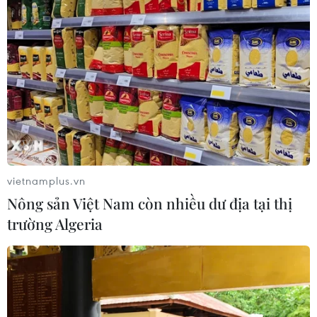
Minh sụt giảm về lượng cung, lượng giao dịch nhưng tỷ
lệ hấp thụ vẫn ở mức tương đối cao.
vietnamplus.vn
Nông sản Việt Nam còn nhiều dư địa tại thị
trường Algeria
Quản lý ‘đứa con lai’ condotel: Vượt thẩm
quyền của Bộ Xây dựng?