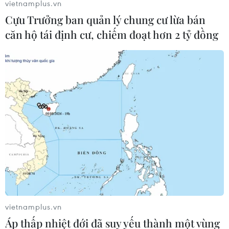
vietnamplus.vn
thông tin về thị trường. Theo quy định thì các
Cựu Trưởng ban quản lý chung cư lừa bán
sở, địa phương cũng phải công bố thông tin.
căn hộ tái định cư, chiếm đoạt hơn 2 tỷ đồng
Đến nay, tỷ lệ này đã đạt mức cao. Dần dần tôi
cho rằng các thông tin này sẽ được cập nhật
ngày một đầy đủ hơn giúp thị trường minh bạch
và rõ ràng hơn," ông Khởi nói./.
(TTXVN/Vietnam+)
vietnamplus.vn
Áp thấp nhiệt đới đã suy yếu thành một vùng