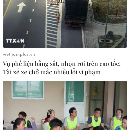
vietnamplus.vn
Vụ phế liệu bằng sắt, nhọn rơi trên cao tốc:
Tài xế xe chở mắc nhiều lỗi vi phạm
TIN CÙNG CHUYÊN MỤC
Kết luận thanh tra về cơ sở nhà, đất
dôi dư sau sắp xếp tại thành phố Hải
Phòng
08/08/2026 12:53