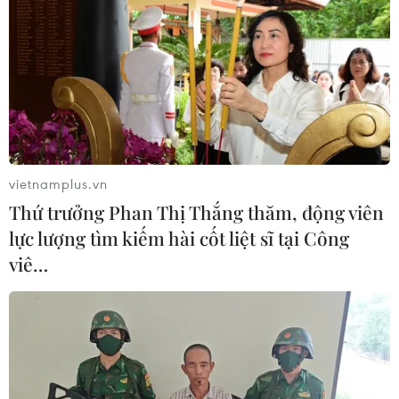
01/10/2019 01:46
Đại diện Bộ Xây dựng cho biết, cơ chế quản lý vận
hành “đứa con lai” condotel vượt quá thẩm quyền của
đơn vị này, nên từng Bộ, ngành vẫn phải rà soát và đẩy
mạnh tiến độ khung pháp lý.
vietnamplus.vn
Thứ trưởng Phan Thị Thắng thăm, động viên
lực lượng tìm kiếm hài cốt liệt sĩ tại Công
viê…