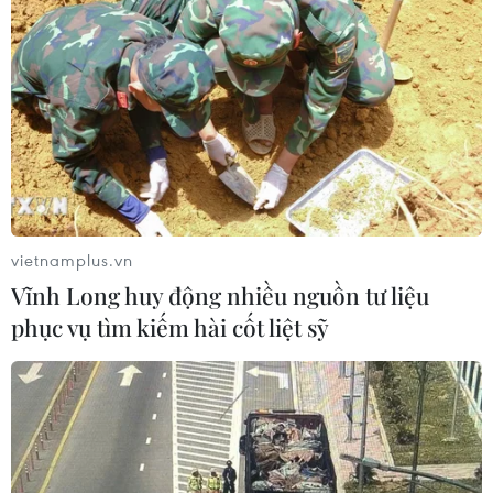
vietnamplus.vn
Vĩnh Long huy động nhiều nguồn tư liệu
phục vụ tìm kiếm hài cốt liệt sỹ