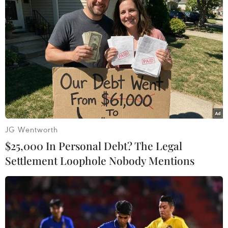
Một trong những con voi ngà dài cuối
cùng của châu Phi qua đời
06/02/2020 07:16
Big Tim, một trong những con voi ngà dài cuối cùng của
châu Phi, đã qua đời tại công viên quốc gia Amboseli ở
Kenya và đã được đưa xác về thủ đô Nairobi để trưng
bày trong bảo tàng.
JG Wentworth
$25,000 In Personal Debt? The Legal
Settlement Loophole Nobody Mentions