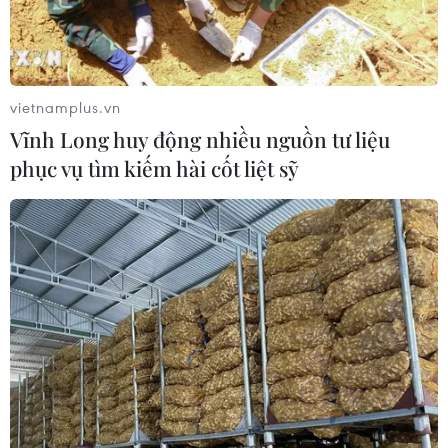
Cho kẹo dẻo vào tủ đông: Trào lưu
ăn vặt thú vị của giới trẻ Hàn Quốc
vietnamplus.vn
11/03/2026 10:15
Vĩnh Long huy động nhiều nguồn tư liệu
phục vụ tìm kiếm hài cốt liệt sỹ
Johatsu: Chuyện về những người
"mất tích tự nguyện" tại Nhật Bản
10/03/2026 04:44
Chuyện hi hữu tại Nhật Bản: 6 học
sinh nhập viện sau khi ăn pizza
17/02/2026 11:46