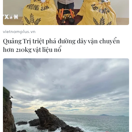
Thái Lan phát hiện hóa thạch khủng
long ăn thịt hơn 130 triệu năm tuổi
vietnamplus.vn
05/08/2026 00:00
Quảng Trị triệt phá đường dây vận chuyển
hơn 210kg vật liệu nổ
Australia lập kỷ lục Guinness với thỏi
vàng lớn nhất thế giới
01/08/2026 09:55
Sản phụ ở Australia sinh 4 bé gái
cùng trứng theo cách hoàn toàn tự
nhiên
22/07/2026 06:38