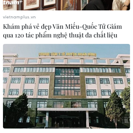
vietnamplus.vn
Khám phá vẻ đẹp Văn Miếu-Quốc Tử Giám
qua 120 tác phẩm nghệ thuật đa chất liệu
Giải mã ADN loài voi ma mút sống
cách đây hơn 1 triệu năm
22/02/2021 04:30