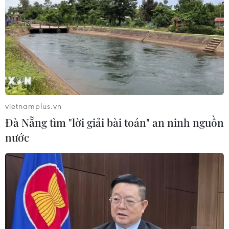
Nam"
26/04/2026 08:49
Phù hoa từ mảnh vụn:
Chuyện về ngôi chùa "tái chế" độc
nhất Việt Nam
21/04/2026 04:29
vietnamplus.vn
Đà Nẵng tìm "lời giải bài toán" an ninh nguồn
Cần Thơ: Xác lập kỷ lục Bản đồ Việt
nước
Nam làm từ xôi nước cốt dừa lớn
nhất
14/04/2026 08:55
Cảnh báo rủi ro từ trào lưu sử dụng
dầu ăn thay dầu diesel tại CH Czech