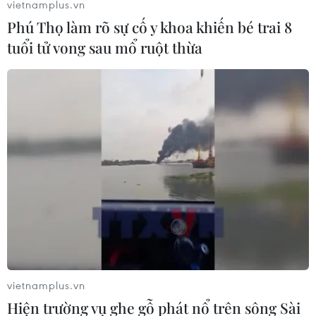
vietnamplus.vn
Các nhà khoa học mới đây đã khôi phục và giải mã
Phú Thọ làm rõ sự cố y khoa khiến bé trai 8
được ADN từ răng của những con voi ma mút sống tại
khu vực Đông Bắc Siberia của Nga cách đây gần 1,2
tuổi tử vong sau mổ ruột thừa
triệu năm.
vietnamplus.vn
Hiện trường vụ ghe gỗ phát nổ trên sông Sài