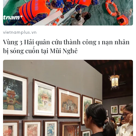
vietnamplus.vn
Vùng 3 Hải quân cứu thành công 1 nạn nhân
bị sóng cuốn tại Mũi Nghê
Chuột chù voi siêu đáng yêu xuất hiện trở
lại sau 50 năm "ẩn nấp”
22/08/2020 23:30
Một loài động vật cực kỳ bé nhỏ và vô cùng dễ thương
đã đột ngột xuất hiện trở lại tại châu Phi sau hơn 50
năm hoàn toàn vắng bóng khiến giới khoa học vô cùng
phấn khích.