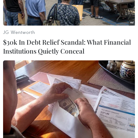
JG Wentworth
$30k In Debt Relief Scandal: What Financial
Institutions Quietly Conceal
Ảnh minh họa. (Nguồn: Xinhua)
Camera tại một địa điểm bảo tồn các loài động
vật hoang dã đã vô tình ghi hình được cảnh một
con voi châu Á hoang dã "trò chuyện" và được
một đồng loại của mình bị nuôi nhốt chia sẻ
thức ăn.
Thời điểm ghi hình là rạng sáng 6/3 tại Trung
tâm Nhân giống và Cứu hộ voi châu Á ở thành