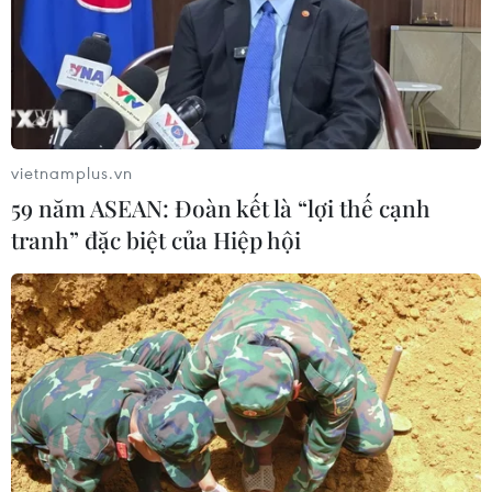
08/04/2026 01:47
Bức họa Ấn Độ lập kỷ lục đấu giá gần
18 triệu USD
02/04/2026 14:26
vietnamplus.vn
59 năm ASEAN: Đoàn kết là “lợi thế cạnh
tranh” đặc biệt của Hiệp hội
Phát hiện cá voi nhà táng biết "đỡ đẻ"
cho đồng loại
28/03/2026 01:20
Nam Phi lần đầu thực hiện thủ thuật
đổi màu mắt vĩnh viễn
24/03/2026 06:38