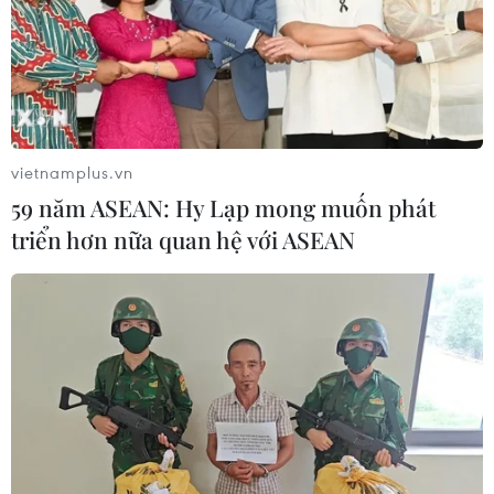
vietnamplus.vn
59 năm ASEAN: Hy Lạp mong muốn phát
triển hơn nữa quan hệ với ASEAN
TIN CÙNG CHUYÊN MỤC
Buổi hòa nhạc kéo dài 639 năm vừa
mới hoàn thành 4% hành trình
06/08/2026 11:54