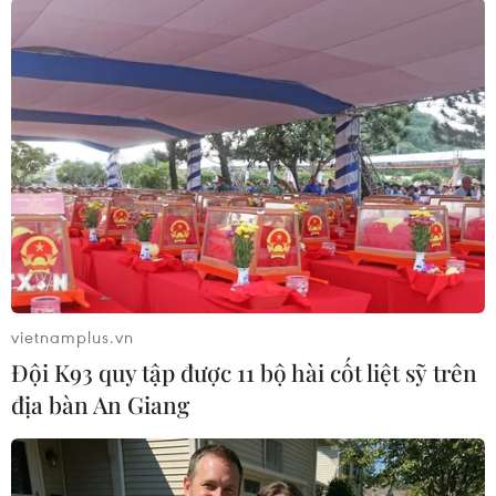
TIN LIÊN QUAN
vietnamplus.vn
Đội K93 quy tập được 11 bộ hài cốt liệt sỹ trên
địa bàn An Giang