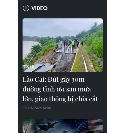
VIDEO
Lào Cai: Đứt gãy 30m
đường tỉnh 161 sau mưa
lớn, giao thông bị chia cắt
07/08/2026 10:08