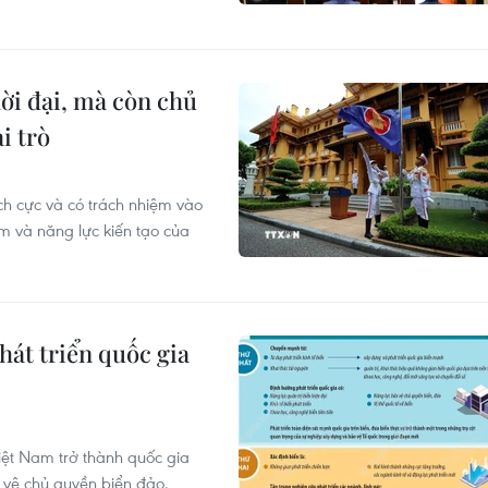
ời đại, mà còn chủ
i trò
ch cực và có trách nhiệm vào
âm và năng lực kiến tạo của
át triển quốc gia
iệt Nam trở thành quốc gia
o vệ chủ quyền biển đảo.