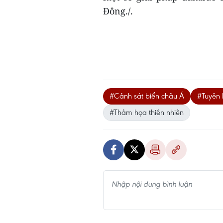
Đông./.
#Cảnh sát biển châu Á
#Tuyên 
#Thảm họa thiên nhiên