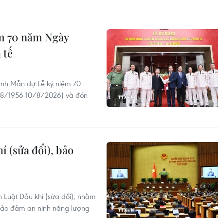
ệm 70 năm Ngày
 tế
anh Mẫn dự Lễ kỷ niệm 70
0/8/1956-10/8/2026) và đón
í (sửa đổi), bảo
n Luật Dầu khí (sửa đổi), nhằm
bảo đảm an ninh năng lượng