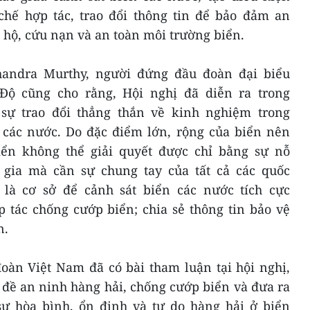
hế hợp tác, trao đổi thông tin để bảo đảm an
 hộ, cứu nạn và an toàn môi trường biển.
handra Murthy, người đứng đầu đoàn đại biểu
ộ cũng cho rằng, Hội nghị đã diễn ra trong
sự trao đổi thẳng thắn về kinh nghiệm trong
a các nước. Do đặc điểm lớn, rộng của biển nên
iển không thể giải quyết được chỉ bằng sự nỗ
 gia mà cần sự chung tay của tất cả các quốc
 là cơ sở để cảnh sát biển các nước tích cực
p tác chống cướp biển; chia sẻ thông tin bảo vệ
n.
oàn Việt Nam đã có bài tham luận tại hội nghị,
 đề an ninh hàng hải, chống cướp biển và đưa ra
ự hòa bình, ổn định và tự do hàng hải ở biển