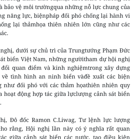
và bảo vệ môi trườngqua những nỗ lực chung của
ng năng lực, biệnpháp đối phó chống lại hành vi
chống lại thảmhọa thiên nhiên lớn cũng như các
hác.
i nghị, dưới sự chủ trì của Trungtướng Phạm Đức
sát biển Việt Nam, những ngườitham dự hội nghị
o đổi quan điểm và kinh nghiệmtrong xây dựng
á về tình hình an ninh biển vàđề xuất các biện
 như đối phó với các thảm họathiên nhiên quy
 hoạt động hợp tác giữa lựclượng cảnh sát biển
.
ghị, Đô đốc Ramon C.Liwag, Tư lệnh lực lượng
cho rằng, Hội nghị lần này có ý nghĩa rất quan
tác giữa cảnh sát biển các nước, tạo điều kiện