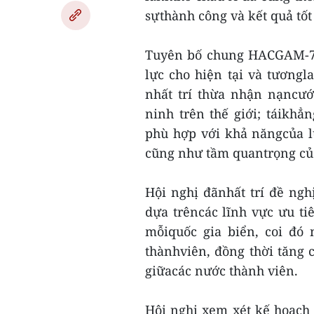
sựthành công và kết quả tốt
Tuyên bố chung HACGAM-7k
lực cho hiện tại và tươngl
nhất trí thừa nhận nạncướ
ninh trên thế giới; táikhẳ
phù hợp với khả năngcủa l
cũng như tầm quantrọng của
Hội nghị đãnhất trí đề ng
dựa trêncác lĩnh vực ưu ti
mỗiquốc gia biển, coi đó
thànhviên, đồng thời tăng 
giữacác nước thành viên.
Hội nghị xem xét kế hoạch