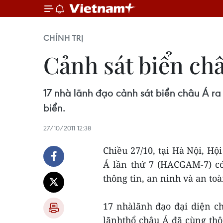
CHÍNH TRỊ
Cảnh sát biển ch
17 nhà lãnh đạo cảnh sát biển châu Á r
biển.
27/10/2011 12:38
Chiều 27/10, tại Hà Nội, H
Á lần thứ 7 (HACGAM-7) có
thông tin, an ninh và an to
17 nhàlãnh đạo đại diện c
lãnhthổ châu Á đã cùng t