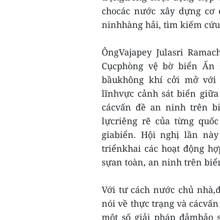
chocác nước xây dựng cơ c
ninhhàng hải, tìm kiếm cứu
ÔngVajapey Julasri Ramac
Cụcphòng vệ bờ biển Ấn Đ
bầukhông khí cởi mở với 
lĩnhvực cảnh sát biển giữ
cácvấn đề an ninh trên b
lựcriêng rẽ của từng quốc
giabiển. Hội nghị lần này
triểnkhai các hoạt động hợ
sựan toàn, an ninh trên biể
Với tư cách nước chủ nhà,đ
nói về thực trạng và cácvấn
một số giải pháp đảmbảo s