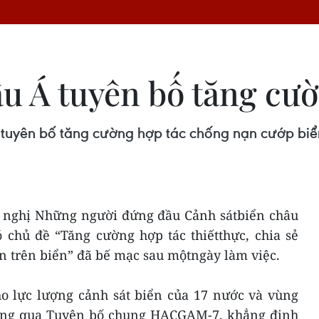
âu Á tuyên bố tăng cư
a tuyên bố tăng cường hợp tác chống nạn cướp biể
ội nghị Những người đứng đầu Cảnh sátbiển châu
 chủ đề “Tăng cường hợp tác thiếtthực, chia sẻ
àn trên biển” đã bế mạc sau mộtngày làm việc.
ho lực lượng cảnh sát biển của 17 nước và vùng
hông qua Tuyên bố chung HACGAM-7, khẳng định