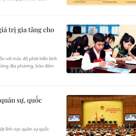
iá trị gia tăng cho
gắn với mức độ phát triển kinh
ủa từng địa phương, bảo đảm
 quân sự, quốc
uật lĩnh vực quân sự-quốc