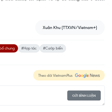
Xuân Khu (TTXVN/Vietnam+)
bố chung
#Hợp tác
#Cướp biển
Theo dõi VietnamPlus
GỬI BÌNH LUẬN