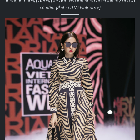
thang là những đường kẻ đan xen lẫn nhau do chính tay anh tô
vẽ nên. (Ảnh: CTV/Vietnam+)