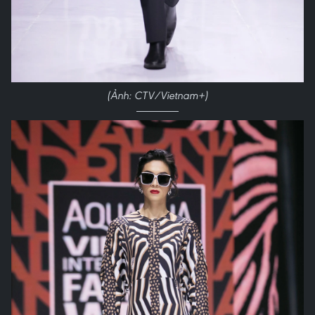
(Ảnh: CTV/Vietnam+)