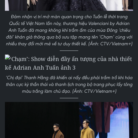
Đảm nhận vị trí mở màn quan trọng cho Tuần lễ thời trang
Quốc tế Việt Nam lần này, thương hiệu Valenciani by Adrian
Anh Tuấn đã mang không khí trầm ấm của mùa Đông ‘chiêu
đãi’ khán giả thông qua bộ sưu tập mang tên ‘Chạm’ cùng với
nhiều thay đổi mới mẻ về tư duy thiết kế. (Ảnh: CTV/Vietnam+)
‘Chị đại’ Thanh Hằng đã khiến ai nấy đều phải trầm trồ khi hóa
thân cực kỳ thần thái và thanh lịch trong bộ trang phục lấy tông
màu trắng làm chủ đạo. (Ảnh: CTV/Vietnam+)