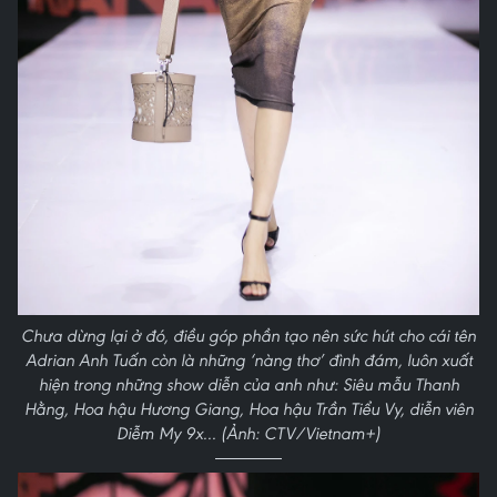
Chưa dừng lại ở đó, điều góp phần tạo nên sức hút cho cái tên
Adrian Anh Tuấn còn là những ‘nàng thơ’ đình đám, luôn xuất
hiện trong những show diễn của anh như: Siêu mẫu Thanh
Hằng, Hoa hậu Hương Giang, Hoa hậu Trần Tiểu Vy, diễn viên
Diễm My 9x... (Ảnh: CTV/Vietnam+)