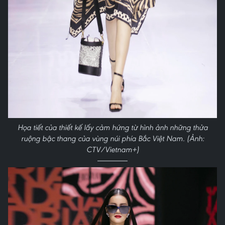
Họa tiết của thiết kế lấy cảm hứng từ hình ảnh những thửa
ruộng bậc thang của vùng núi phía Bắc Việt Nam. (Ảnh:
CTV/Vietnam+)