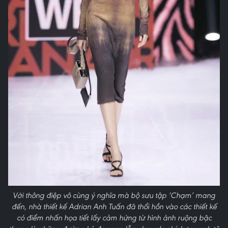
Với thông điệp vô cùng ý nghĩa mà bộ sưu tập ‘Chạm’ mang
đến, nhà thiết kế Adrian Anh Tuấn đã thổi hồn vào các thiết kế
có điểm nhấn họa tiết lấy cảm hứng từ hình ảnh ruộng bậc