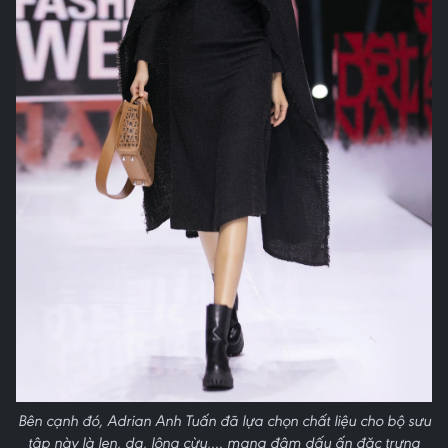
Bên cạnh đó, Adrian Anh Tuấn đã lựa chọn chất liệu cho bộ sưu
tập này là len, dạ, lông cừu,... mang đậm dấu ấn đặc trưng