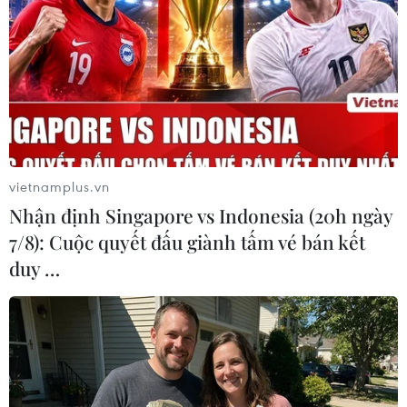
vietnamplus.vn
Nhận định Singapore vs Indonesia (20h ngày
7/8): Cuộc quyết đấu giành tấm vé bán kết
duy …
Hà Tĩnh: Khống chế đám cháy tại cơ sở
kinh doanh trứng gia cầm
13/02/2025 14:15
Phòng Cảnh sát Phòng cháy, chữa cháy và Cứu nạn,
cứu hộ đã nhanh chóng phối hợp với Công an xã Tân