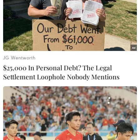
Lâm Hương huy động phương tiện chuyên dụng cùng
hàng chục cán bộ, chiến sĩ tới dập lửa.
JG Wentworth
$25,000 In Personal Debt? The Legal
Settlement Loophole Nobody Mentions
Vụ cháy chùa Làng Vẽ: Cục Di sản văn hóa
yêu cầu bảo vệ di tích