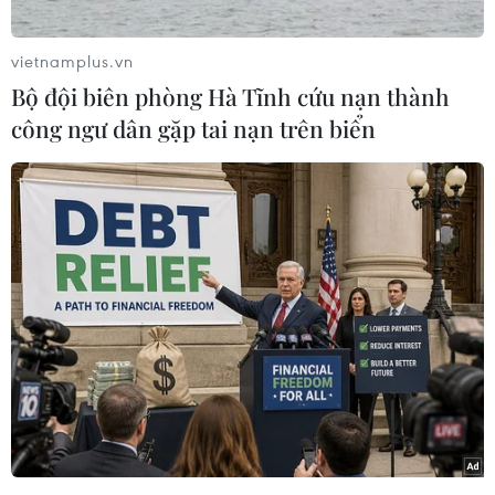
Vụ cháy khá lớn bao trùm khu vực của Trung
tâm; hiện chưa có thống kê thiệt hại.
vietnamplus.vn
Thông tin ban đầu, vào lúc 0 giờ 15 ngày 14/2,
Bộ đội biên phòng Hà Tĩnh cứu nạn thành
ngọn lửa bùng phát tại khu sảnh chính đón tiếp
công ngư dân gặp tai nạn trên biển
khách hàng của Trung tâm tranh thêu lụa Đà
Lạt XQ Việt Nam.
Do tại cơ sở này có nhiều vật liệu dễ cháy như
gỗ, vải nên chỉ trong ít phút lửa đã bao trùm
khu vực rộng.
Theo những người chứng kiến, thời điểm xảy ra
vụ việc, tại Trung tâm có 2 nhân viên bảo vệ đã
kịp thời chạy thoát ra ngoài, hô hoán người dân
hỗ trợ dập lửa.
Sau khi nhận được tin báo, Phòng Cảnh sát