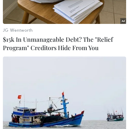
JG Wentworth
$15k In Unmanageable Debt? The "Relief
Program" Creditors Hide From You
Đám cháy bùng phát giữa đêm tại Trung tâm tranh thêu lụa Đà
Lạt XQ Việt Nam. (Ảnh: TTXVN phát)
Rạng sáng 14/2, tại thành phố Đà Lạt (Lâm
Đồng) đã xảy ra 1 vụ cháy lớn tại Trung tâm
tranh thêu lụa Đà Lạt XQ Việt Nam trên đường
Mai Anh Đào, Phường 8.