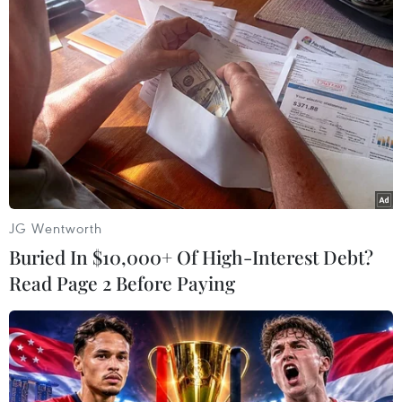
#cháy lớn
#vụ cháy
#thiệt hại
#phòng cháy chữa cháy
#cứu nạn cứu hỏa
Lâm Đồng
JG Wentworth
Theo dõi VietnamPlus
Buried In $10,000+ Of High-Interest Debt?
Read Page 2 Before Paying
TIN LIÊN QUAN