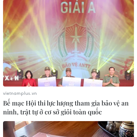
lượng chức năng đã hướng dẫn,
đưa được gần 30 người di chuyển
thoát nạn lên tầng mái và theo lối
cầu thang bộ đến khu vực an
toàn.
(TTXVN/Vietnam+)
vietnamplus.vn
Bế mạc Hội thi lực lượng tham gia bảo vệ an
ninh, trật tự ở cơ sở giỏi toàn quốc