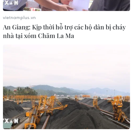
vietnamplus.vn
An Giang: Kịp thời hỗ trợ các hộ dân bị cháy
nhà tại xóm Chăm La Ma
CƠ QUAN CHỦ QUẢN: THÔNG TẤN XÃ VIỆT NAM
Tổng Biên tập: TRẦN TIẾN DUẨN
Phó Tổng Biên tập: NGUYỄN THỊ TÁM, KHÚC THANH
THỦY
Sở hữu trí tuệ
Quy định sử dụng
RSS
Hỗ trợ
Ngôn ngữ
TTXVN
Dịch vụ tin
Quảng cáo
Liên hệ