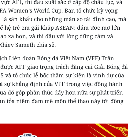
 vực AFF, thi đấu xuất sắc ở cấp độ châu lục, và
 FIFA Women’s World Cup. Ban tổ chức kỳ vọng
 là sân khấu cho những màn so tài đỉnh cao, mà
hế hệ trẻ em gái khắp ASEAN: dám ước mơ lớn
ao xa hơn, và thi đấu với lòng dũng cảm và
Khiev Sameth chia sẻ.
tịch Liên đoàn Bóng đá Việt Nam (VFF) Trần
ược AFF giao trọng trách đăng cai Giải Bóng đá
 và tổ chức lễ bốc thăm sự kiện là vinh dự của
là sự khẳng định của VFF trong việc đồng hành
ua đó góp phần thúc đẩy hơn nữa sự phát triển
lan tỏa niềm đam mê môn thể thao này tới đông