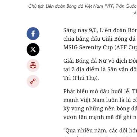
Chủ tịch Liên đoàn Bóng đá Việt Nam (VFF) Trần Quố
Á
Sáng nay 9/6, Liên đoàn Bó
chia bảng đấu Giải Bóng đ
MSIG Serenity Cup (AFF Cup)
Giải Bóng đá Nữ Vô địch Đô
tại 2 địa điểm là Sân vận đ
Trì (Phú Thọ).
Phát biểu mở đầu buổi lễ, 
mạnh Việt Nam luôn là lá cờ
kỳ vọng những nền bóng đá
vươn lên mạnh mẽ để ghi n
"Qua nhiều năm, các đội bó