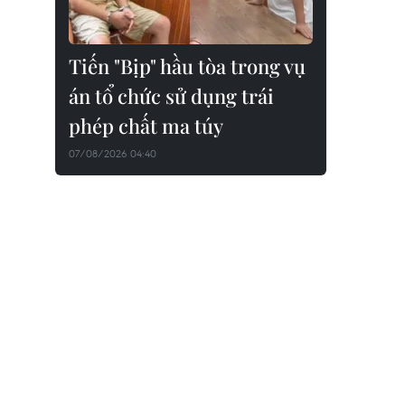
Tiến "Bịp" hầu tòa trong vụ
án tổ chức sử dụng trái
phép chất ma túy
07/08/2026 04:40