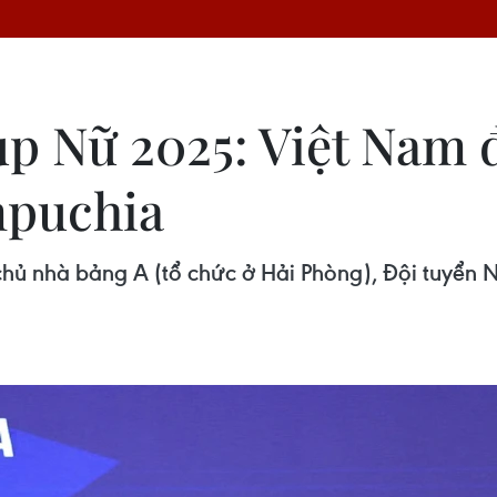
p Nữ 2025: Việt Nam đ
mpuchia
à chủ nhà bảng A (tổ chức ở Hải Phòng), Đội tuyển