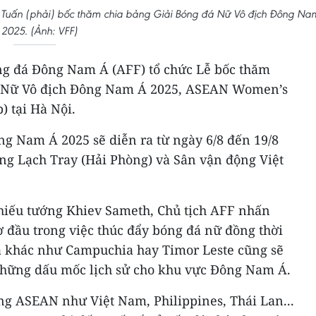
c Tuấn (phải) bốc thăm chia bảng Giải Bóng đá Nữ Vô địch Đông Na
 2025. (Ảnh: VFF)
ng đá Đông Nam Á (AFF) tổ chức Lễ bốc thăm
á Nữ Vô địch Đông Nam Á 2025, ASEAN Women’s
 tại Hà Nội.
ng Nam Á 2025 sẽ diễn ra từ ngày 6/8 đến 19/8
ộng Lạch Tray (Hải Phòng) và Sân vận động Việt
Thiếu tướng Khiev Sameth, Chủ tịch AFF nhấn
 đầu trong việc thúc đẩy bóng đá nữ đồng thời
 khác như Campuchia hay Timor Leste cũng sẽ
hững dấu mốc lịch sử cho khu vực Đông Nam Á.
ng ASEAN như Việt Nam, Philippines, Thái Lan...