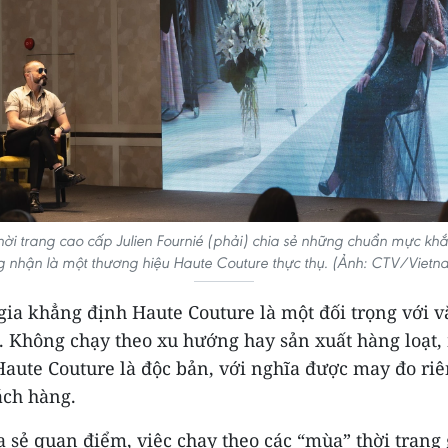
thời trang cao cấp Julien Fournié (phải) chia sẻ những chuẩn mực kh
g nhận là một thương hiệu Haute Couture thực thụ. (Ảnh: CTV/Vietn
gia khẳng định Haute Couture là một đối trọng với v
à. Không chạy theo xu hướng hay sản xuất hàng loạt,
Haute Couture là độc bản, với nghĩa được may đo riê
ách hàng.
 sẻ quan điểm, việc chạy theo các “mùa” thời trang 