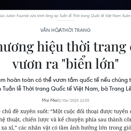
ủa Julien Fournié vừa trình làng tại Tuần lễ Thời trang Quốc tế Việt Nam Xu
VĂN HÓA
THỜI TRANG
hương hiệu thời trang
vươn ra "biển lớn"
 Nam hoàn toàn có thể vươn tầm quốc tế nếu chúng 
h Tuần lễ Thời trang Quốc tế Việt Nam, bà Trang Lê
Mai Mai
12/06/2025 23:05
 chủ đề xuyên suốt: “Một cuộc đối thoại được tuyển
hệ thuật, chiến lược và kể chuyện phía sau thành cô
xa xỉ,” các nhân vật có tầm ảnh hưởng lớn trong giớ