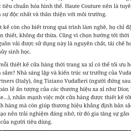
c tiêu chuẩn hóa hình thể. Haute Couture nên là tuy
 sự độc nhất và thân thiện với môi trường.
t kế còn cho biết trong quá trình làm nghề, họ chỉ 
n thiết, không dư thừa. Cũng vì chọn hướng tới thời
uồn vải được sử dụng này là nguyên chất, tái chế h
ủy sinh học.
ỗi thiết kế cửa hàng thời trang xa xỉ có thể tối ưu h
sắm? Nhà sáng lập và kiến trúc sư trưởng của Vuda
tners (Italy), ông Tiziano Vudafieri (người đứng sa
án lẻ ấn tượng của các thương hiệu xa xỉ như Dior, 
e…), nhấn mạnh việc một cửa hàng được thiết kế tố
ch hàng mà còn giúp thương hiệu khẳng định bản sắc
ạo nên trải nghiệm đáng nhớ, từ đó gia tăng sự gắn
 của người tiêu dùng.