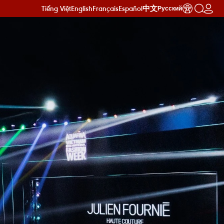
Tiếng Việt
English
Français
Español
中文
Русский