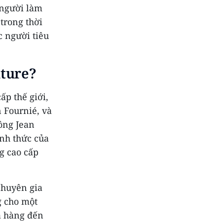
 người làm
trong thời
 người tiêu
ture
?
ấp thế giới,
n Fournié, và
ông Jean
ính thức của
ng cao cấp
chuyên gia
g cho một
ửa hàng đến