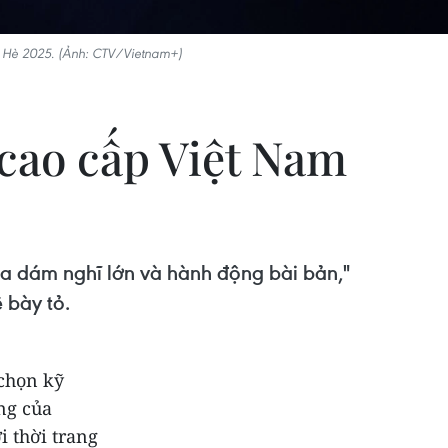
ân Hè 2025. (Ảnh: CTV/Vietnam+)
 cao cấp Việt Nam
ta dám nghĩ lớn và hành động bài bản,"
 bày tỏ.
 chọn kỹ
ng của
i thời trang