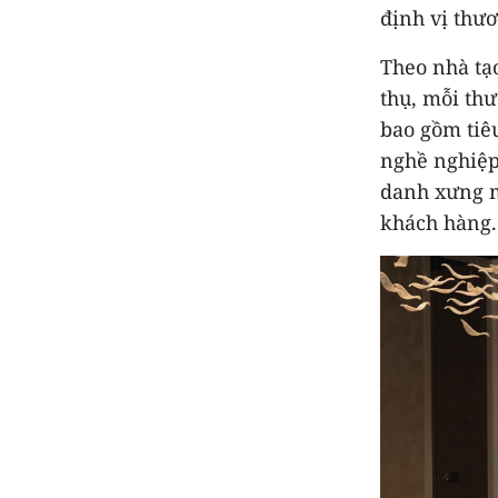
định vị thư
Theo nhà tạ
thụ, mỗi th
bao gồm tiê
nghề nghiệp
danh xưng m
khách hàng.