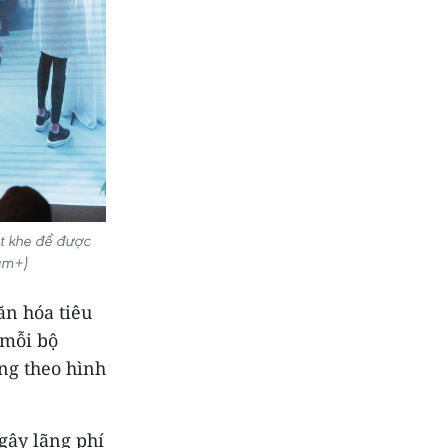
ắt khe để được
am+)
ăn hóa tiêu
 mỗi bộ
ng theo hình
gây lãng phí