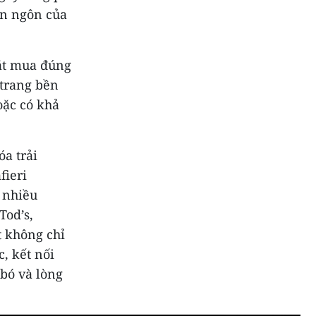
ên ngôn của
đặt mua đúng
 trang bền
oặc có khả
óa trải
fieri
u nhiều
Tod’s,
t không chỉ
, kết nối
 bó và lòng