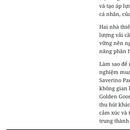
và tạo áp lự
cá nhân, của
Hai nhà thiế
lượng vải cầ
vững nên ng
năng phân h
Làm sao để m
nghiệm mua 
Saverino Par
không gian b
Golden Goos
thu hút khá
cảm xúc và t
trung thành