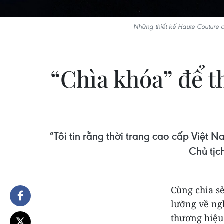
Những thiết kế Haute Couture c
“Chìa khóa” để t
“Tôi tin rằng thời trang cao cấp Việt
Chủ tịc
Cùng chia sẻ
lưỡng về ng
thương hiệu 