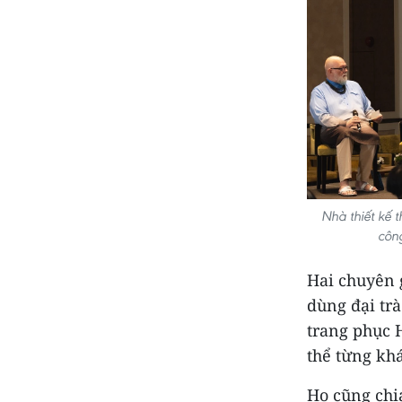
Nhà thiết kế 
côn
Hai chuyên 
dùng đại tr
trang phục 
thể từng kh
Họ cũng chia