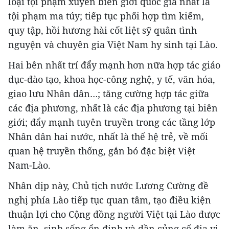
loại tội phạm xuyên biên giới quốc gia nhất là
tội phạm ma túy; tiếp tục phối hợp tìm kiếm,
quy tập, hồi hương hài cốt liệt sỹ quân tình
nguyện và chuyên gia Việt Nam hy sinh tại Lào.
Hai bên nhất trí đẩy mạnh hơn nữa hợp tác giáo
dục-đào tạo, khoa học-công nghệ, y tế, văn hóa,
giao lưu Nhân dân…; tăng cường hợp tác giữa
các địa phương, nhất là các địa phương tại biên
giới; đẩy mạnh tuyên truyền trong các tầng lớp
Nhân dân hai nước, nhất là thế hệ trẻ, về mối
quan hệ truyền thống, gắn bó đặc biệt Việt
Nam-Lào.
Nhân dịp này, Chủ tịch nước Lương Cường đề
nghị phía Lào tiếp tục quan tâm, tạo điều kiện
thuận lợi cho Cộng đồng người Việt tại Lào được
làm ăn, sinh sống ổn định và dần củng cố địa vị