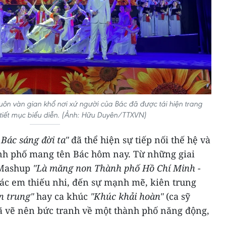
uôn vàn gian khổ nơi xứ người của Bác đã được tái hiện trang
tiết mục biểu diễn. (Ảnh: Hữu Duyên/TTXVN)
 Bác sáng đời ta"
đã thể hiện sự tiếp nối thế hệ và
nh phố mang tên Bác hôm nay. Từ những giai
c Mashup
"Là măng non Thành phố Hồ Chí Minh -
ác em thiếu nhi, đến sự mạnh mẽ, kiên trung
n trung"
hay ca khúc
"Khúc khải hoàn"
(ca sỹ
đã vẽ nên bức tranh về một thành phố năng động,