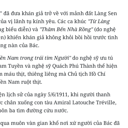
 đã đưa khán giả trở về với mảnh đất Làng Sen
của vị lãnh tụ kính yêu. Các ca khúc
"Từ Làng
g biểu diễn) và
"Thăm Bến Nhà Rồng"
(do nghệ
n) khiến khán giả không khỏi bồi hồi trước tình
ng nàn của Bác.
ền Nam trong trái tim Người"
do nghệ sỹ ưu tú
Lam Tuyền và nghệ sỹ Quách Phú Thành thể hiện
m máu thịt, thiêng liêng mà Chủ tịch Hồ Chí
n Nam ruột thịt.
ện lịch sử của ngày 5/6/1911, khi người thanh
 chân xuống con tàu Amiral Latouche Tréville,
bôn ba tìm đường cứu nước.
 qua muôn vàn gian khổ nơi xứ người của Bác đã