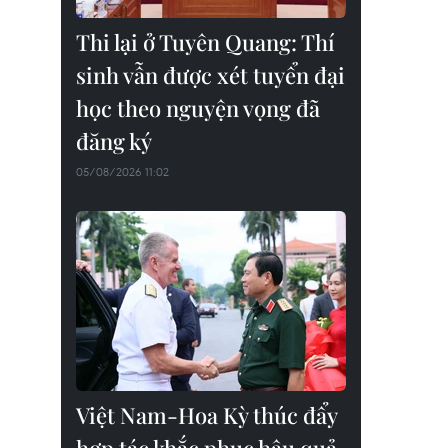
Thi lại ở Tuyên Quang: Thí
sinh vẫn được xét tuyển đại
học theo nguyện vọng đã
đăng ký
05/08/2026 11:02
Việt Nam-Hoa Kỳ thúc đẩy