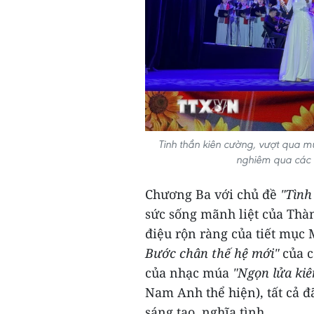
Tinh thần kiên cường, vượt qua m
nghiêm qua các 
Chương Ba với chủ đề
"Tình
sức sống mãnh liệt của Thà
điệu rộn ràng của tiết mụ
Bước chân thế hệ mới"
của c
của nhạc múa
"Ngọn lửa kiê
Nam Anh thể hiện), tất cả 
sáng tạo, nghĩa tình.