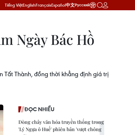
Tiếng Việt
English
Français
Español
中文
Русский
năm Ngày Bác Hồ
 Tất Thành, đồng thời khẳng định giá trị
ĐỌC NHIỀU
Dòng chảy văn hóa truyền thống trong
'Lý Ngựa ô Huế' phiên bản 'vượt chông