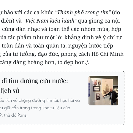
ự hào với các ca khúc
"Thành phố trong tim"
(do
 diễn) và
"Việt Nam kiêu hãnh"
qua giọng ca nội
p cùng dàn nhạc và toàn thể các nhóm múa, hợp
ủa tác phẩm như một lời khẳng định về ý chí tự
 toàn dân và toàn quân ta, nguyện bước tiếp
của tư tưởng, đạo đức, phong cách Hồ Chí Minh
càng đàng hoàng hơn, to đẹp hơn./.
 đi tìm đường cứu nước:
lịch sử
u tích về chặng đường tìm tòi, học hỏi và
 giữ cẩn trọng trong kho tư liệu của
 thủ đô Paris.