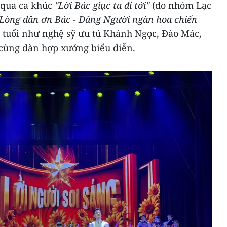
 qua ca khúc
"Lời Bác giục ta đi tới"
(do nhóm Lạc
Lòng dân ơn Bác - Dâng Người ngàn hoa chiến
n tuổi như nghệ sỹ ưu tú Khánh Ngọc, Đào Mác,
ùng dàn hợp xướng biểu diễn.