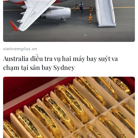
66 đoàn võ thuật lần đầu tiên
hội tụ tại Festival Võ thuật quốc tế Hà
Nội 2026
08/08/2026 02:26
vietnamplus.vn
Phim Việt tham dự Liên hoan phim
Australia điều tra vụ hai máy bay suýt va
ASEAN 2026 tại Hong Kong
chạm tại sân bay Sydney
07/08/2026 15:44
Khai mạc Lễ hội Việt Nam - Hàn
Quốc 2026 rực rỡ sắc màu văn hóa
07/08/2026 15:03