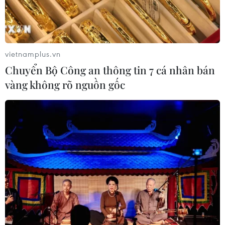
Ngày hội Văn hóa dân tộc Mông lần
thứ 4 sẽ diễn ra tại Điện Biên vào
tháng 10
07/08/2026 09:10
vietnamplus.vn
Chuyển Bộ Công an thông tin 7 cá nhân bán
Bản Lồng - nơi văn hóa Mông hòa
vàng không rõ nguồn gốc
nhịp cùng du lịch cộng đồng giữa
cổng trời Pha Đin
07/08/2026 08:31
Miss Galaxy Vietnam 2026: Sân chơi
nhan sắc khác biệt với dấu ấn công
nghệ
07/08/2026 07:40