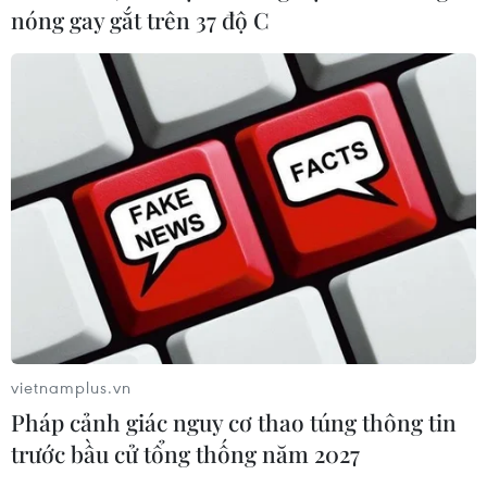
nóng gay gắt trên 37 độ C
TIN CÙNG CHUYÊN MỤC
vietnamplus.vn
Hình thành ba vòng kiểm soát chặt
Pháp cảnh giác nguy cơ thao túng thông tin
chẽ để nâng cao chất lượng ngành
trước bầu cử tổng thống năm 2027
xuất bản
09/08/2026 07:57