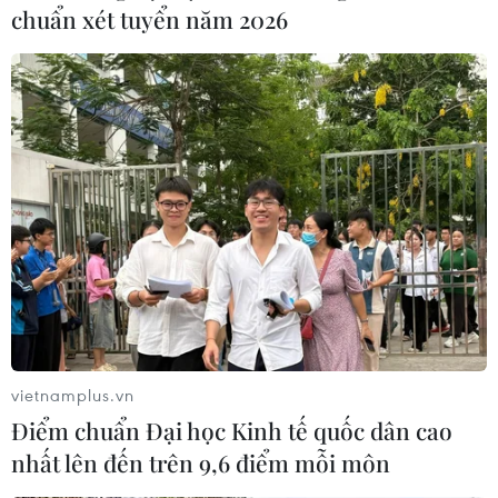
chuẩn xét tuyển năm 2026
Đại lễ Vu Lan báo hiếu của người Việt tại
New Zealand
02/09/2024 03:26
Đại lễ Vu Lan được tổ chức trang nghiêm dưới sự chủ trì
của Đại đức Thích Quảng Phúc, trụ trì chùa Thiên Thai
Phật tích vùng Upper Hutt, với sự tham dự của đông đảo
hội viên Hội Phật tử.
vietnamplus.vn
Điểm chuẩn Đại học Kinh tế quốc dân cao
nhất lên đến trên 9,6 điểm mỗi môn