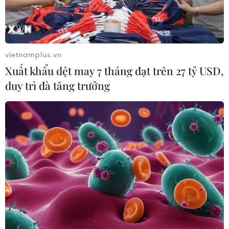
vietnamplus.vn
Xuất khẩu dệt may 7 tháng đạt trên 27 tỷ USD,
duy trì đà tăng trưởng