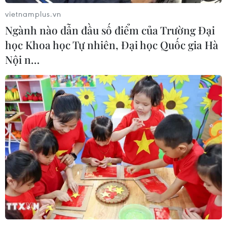
vietnamplus.vn
Ngành nào dẫn đầu số điểm của Trường Đại
học Khoa học Tự nhiên, Đại học Quốc gia Hà
Nội n…
#Lễ hội Vu Lan 2025
#Đạo hiếu và Dân tộc
#Chương trình tri ân chiến sĩ Trường Sơn
#Ý nghĩa ngày Vu Lan
#Tinh thần hiếu thảo trong Phật giáo
TP. Hà Nội