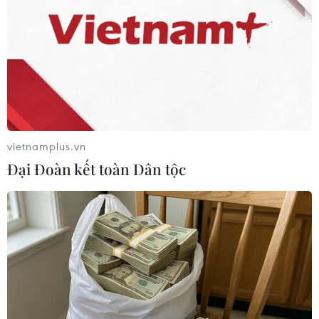
vietnamplus.vn
Trong chương trình Vu Lan năm ngoái, Hòa thượng Thích Gia
Đại Đoàn kết toàn Dân tộc
Quang trao quà tri ân bạn Đồng Văn Tuấn đã dũng cảm cứu
người trong một vụ cháy. (Ảnh: Quảng Tâm)
Theo Hòa thượng, Tiến sỹ Thích Gia Quang, Phó
Chủ tịch Hội đồng Trị sự, Trưởng Ban Thông tin
Truyền thông Trung ương Giáo hội Phật giáo
Việt Nam, Trưởng Ban Tổ chức chương trình,
trong Phật giáo, hiếu đạo không chỉ gói gọn