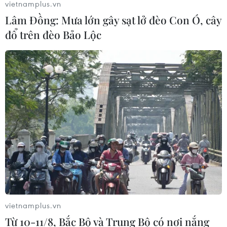
vietnamplus.vn
Lâm Đồng: Mưa lớn gây sạt lở đèo Con Ó, cây
đổ trên đèo Bảo Lộc
vietnamplus.vn
Từ 10-11/8, Bắc Bộ và Trung Bộ có nơi nắng