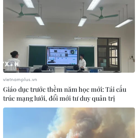
giao Việt Nam-Thái Lan
06/08/2026 05:48
Hà Nội: 'Đánh thức' di sản văn hóa,
mở đường cho sáng tạo
06/08/2026 04:25
Xem thêm
vietnamplus.vn
Giáo dục trước thềm năm học mới: Tái cấu
trúc mạng lưới, đổi mới tư duy quản trị
CƠ QUAN CHỦ QUẢN: THÔNG TẤN XÃ VIỆT NAM
Tổng Biên tập: TRẦN TIẾN DUẨN