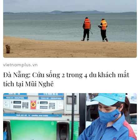
chùa Phúc Khánh (Đống Đa, Hà Nội) làm lễ và tụng
kinh, niệm Phật hướng về cội nguồn.
vietnamplus.vn
Đà Nẵng: Cứu sống 2 trong 4 du khách mất
tích tại Mũi Nghê