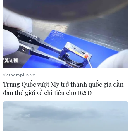
vietnamplus.vn
Trung Quốc vượt Mỹ trở thành quốc gia dẫn
đầu thế giới về chi tiêu cho R&D
Hà Nội: Người dân ngồi kín sân
chùa Phúc Khánh trong lễ Vu Lan báo hiếu
17/08/2024 14:41
Tối 17/8 (tức 14/7 Âm lịch), hàng trăm người dân đổ về