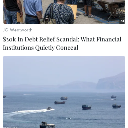
JG Wentworth
$30k In Debt Relief Scandal: What Financial
Institutions Quietly Conceal
Chương trình nghệ thuật Vu Lan năm 2024 diễn ra tại Nhà hát
Lớn Hà Nội. (Ảnh: Quảng Tâm)
Vu Lan không chỉ là một nghi lễ tôn giáo mà
còn là một thực hành văn hóa thấm đẫm truyền
thống “uống nước nhớ nguồn” của người Việt