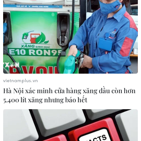
miền Bắc
29/01/2020 07:48
Với thời tiết như ở Việt Nam, món thịt đông phổ biến
hơn và được coi như món ăn khá đặc trưng của miền
Bắc trong mùa Đông.
vietnamplus.vn
Hà Nội xác minh cửa hàng xăng dầu còn hơn
5.400 lít xăng nhưng báo hết