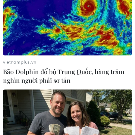
Lườn gà om ăn kèm xốt càphê. (Ảnh: CTV/Vietnam+)
vietnamplus.vn
Bão Dolphin đổ bộ Trung Quốc, hàng trăm
nghìn người phải sơ tán
Poke cá ngừ quả bơ dùng kèm xốt càphê espresso. (Ảnh:
CTV/Vietnam+)