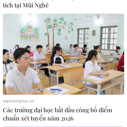
tích tại Mũi Nghê
Đa dạng món ăn đặc trưng tại Lễ hội ẩm
vietnamplus.vn
thực Bếp ăn Chợ Lớn
Các trường đại học bắt đầu công bố điểm
11/01/2020 13:04
chuẩn xét tuyển năm 2026
Đến với lễ hội ẩm thực, thực khách có dịp trải nghiệm