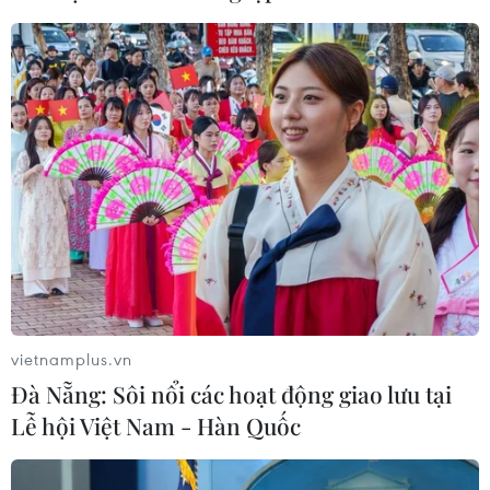
dân dã gây thương nhớ
10/07/2026 08:08
Đội tuyển Argentina mang nửa tấn
thịt bò đến World Cup 2026
10/07/2026 01:25
Ẩm thực mang bản sắc Việt Nam đến
gần hơn với châu Âu và thế giới
vietnamplus.vn
09/07/2026 22:47
Đà Nẵng: Sôi nổi các hoạt động giao lưu tại
Lễ hội Việt Nam - Hàn Quốc
Nem lụi Huế - hương vị bình dị níu