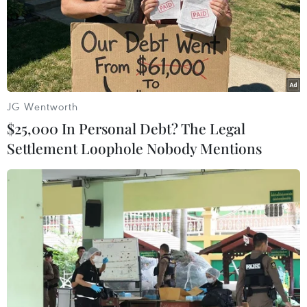
(Vietnam+)
JG Wentworth
$25,000 In Personal Debt? The Legal
Settlement Loophole Nobody Mentions
#Càphê
#Ẩm thực
#Mövenpick
#Kinh điển
#Trải nghiệm khác biệt
TP. Hà Nội