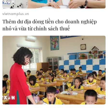
vietnamplus.vn
Thêm dư địa dòng tiền cho doanh nghiệp
nhỏ và vừa từ chính sách thuế
Bánh chưng đen - đặc sản ngày Tết của
đồng bào dân tộc Tày
07/02/2021 06:46
Bánh chưng đen không những mang đậm hương sắc
núi rừng vùng cao, mà còn thể hiện sự sáng tạo và
thành kính của người dân tộc Tày với tổ tiên của mình
mỗi dịp Tết đến xuân về.