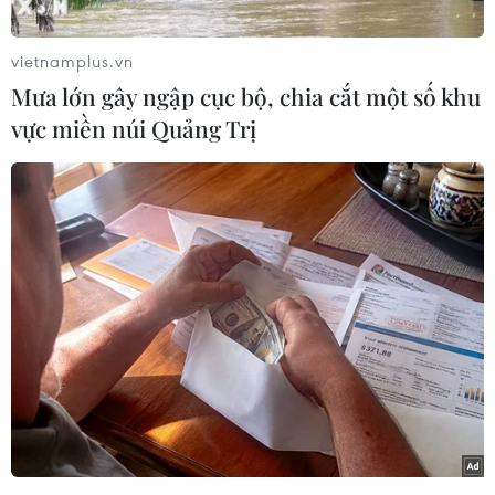
trong thực đơn thượng hạng gồm 7 món ăn đặc
sắc mang tên:
"Coffee Cuisine."
Thực đơn được
vietnamplus.vn
phục vụ tại nhà hàng Mangosteen, Mövenpick
Mưa lớn gây ngập cục bộ, chia cắt một số khu
Hà Nội từ ngày 01/03-30/4.
vực miền núi Quảng Trị
Thực đơn
"Coffee Cuisine"
được đôi bàn tay của
những nghệ sỹ ẩm thực tài năng đã có 50 năm
kinh nghiệm trong lĩnh vực pha chế càphê
thượng hạng sáng tạo nên bao gồm các món:
Nem cuốn tôm xốt càphê espresso ủ lạnh; Gỏi cá
hồi hương vị càphê đốt; Poke cá ngừ quả bơ
dùng kèm xốt càphê espresso; Thăn cừu áp chảo
tẩm thảo mộc và càphê; Thăn bò và thịt viên
tẩm càphê espresso; Lườn gà om ăn kèm xốt
càphê; Bánh ngàn lớp vị càphê. Mỗi món ăn sẽ
góp phần tạo nên trải nghiệm đầy sắc vị.