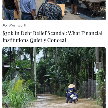
mới.
JG Wentworth
$30k In Debt Relief Scandal: What Financial
Institutions Quietly Conceal
Gỏi cá hồi hương vị càphê đốt. (Ảnh: CTV/Vietnam+)
Chuỗi chương trình ẩm thực thương hiệu
Mövenpick sẽ tiếp tục đưa thực khách khám
phá hương vị càphê qua những biến thể thú vị