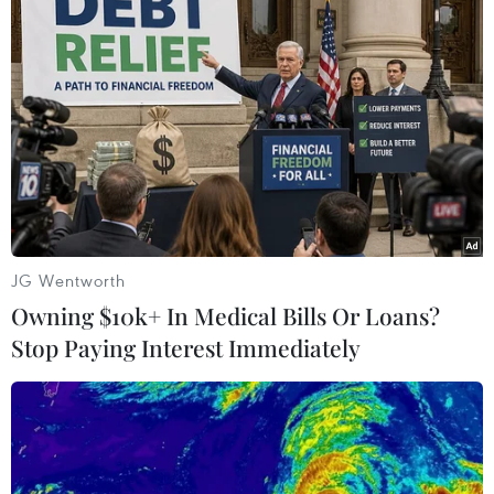
Thăn bò và thịt viên tẩm càphê espresso. (Ảnh: CTV/Vietnam+)
JG Wentworth
Owning $10k+ In Medical Bills Or Loans?
Stop Paying Interest Immediately