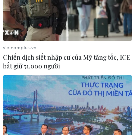
Bún quậy Phú Quốc: Khi hương vị
biển cả được "quậy" theo cách của
riêng bạn
29/07/2026 06:54
vietnamplus.vn
Chiến dịch siết nhập cư của Mỹ tăng tốc, ICE
Đầu bếp Việt lan tỏa giá trị ẩm thực
bắt giữ 51.000 người
trên đấu trường quốc tế với 37 huy
chương
27/07/2026 03:46
Huế được vinh danh điểm đến ẩm
thực truyền thống độc đáo nhất châu
Á
25/07/2026 02:32