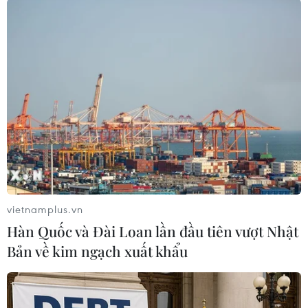
Nem cuốn tôm xốt càphê espresso ủ lạnh. (Ảnh:
CTV/Vietnam+)
vietnamplus.vn
Hàn Quốc và Đài Loan lần đầu tiên vượt Nhật
Bản về kim ngạch xuất khẩu