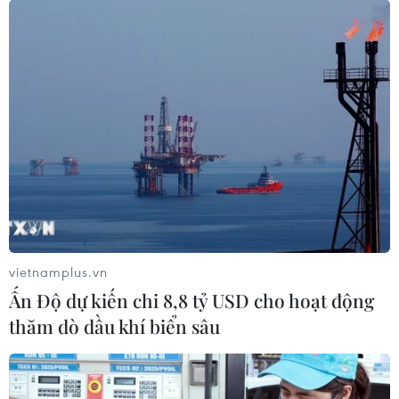
nhiều món ăn ngon nóng hổi, thơm giòn, mang hương
vị đặc sản của vùng đất Sài Gòn-Chợ Lớn-Thành phố
Hồ Chí Minh.
vietnamplus.vn
Ấn Độ dự kiến chi 8,8 tỷ USD cho hoạt động
thăm dò dầu khí biển sâu
Thịt đông - Món ăn độc đáo ngày rét của