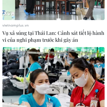
Theo dõi VietnamPlus
vietnamplus.vn
Vụ xả súng tại Thái Lan: Cảnh sát tiết lộ hành
vi của nghi phạm trước khi gây án
TIN LIÊN QUAN