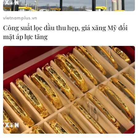
vietnamplus.vn
Công suất lọc dầu thu hẹp, giá xăng Mỹ đối
TIN CÙNG CHUYÊN MỤC
mặt áp lực tăng
Trường đại học sư phạm đầu tiên
công bố điểm chuẩn năm 2026
09/08/2026 09:43
Điểm chuẩn Trường Đại học
Phenikaa dao động từ 18 đến 27 điểm
09/08/2026 09:23
Ngành nào dẫn đầu số điểm của
Trường Đại học Khoa học Tự nhiên,