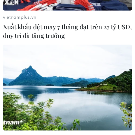
vừa được Bộ Giáo dục công bố, các trường đại học, cao
đẳng có thể lựa chọn trong số bốn phương thức khác
vietnamplus.vn
nhau để xét tuyển vào các trường đại học.
Xuất khẩu dệt may 7 tháng đạt trên 27 tỷ USD,
duy trì đà tăng trưởng
Đạt 27,5 điểm, giải ba học sinh giỏi quốc