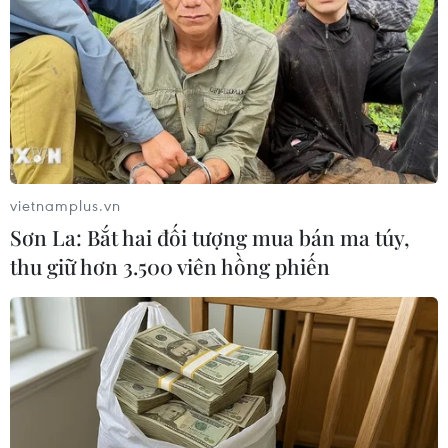
#Bộ Giáo dục và Đào tạo
#Hà Giang
#Huyện Quản Bạ
#Học sinh dân tộc thiểu số
#Quy chế tuyển sinh đại học
Theo dõi VietnamPlus
vietnamplus.vn
Sơn La: Bắt hai đối tượng mua bán ma túy,
thu giữ hơn 3.500 viên hồng phiến
TIN LIÊN QUAN