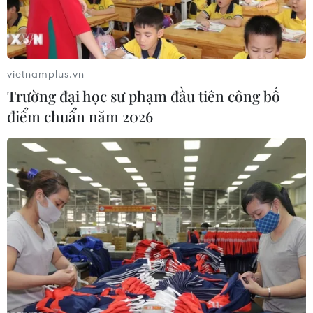
vietnamplus.vn
Trường đại học sư phạm đầu tiên công bố
điểm chuẩn năm 2026
Năm 2017 sẽ có bốn phương thức xét
tuyển vào các trường đại học
08/09/2016 10:32
Theo dự thảo phương án tuyển sinh đại học năm 2017