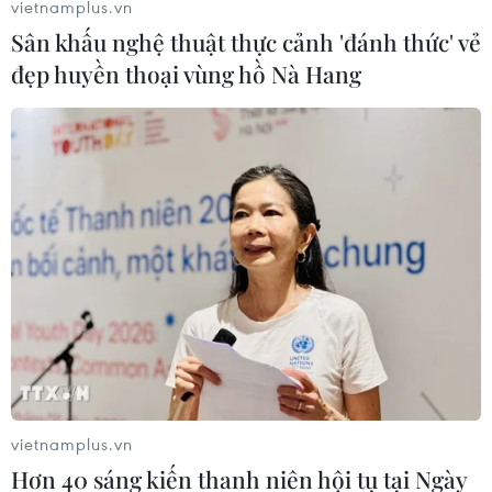
vietnamplus.vn
gia nhưng vẫn trượt đại học
Sân khấu nghệ thuật thực cảnh 'đánh thức' vẻ
05/11/2016 10:32
đẹp huyền thoại vùng hồ Nà Hang
Mặc dù đạt tổng số 27,5 điểm và thừa so với điểm
chuẩn của trường đại học nhưng thí sinh Đặng Thị
Huyền vẫn trượt đại học vì thiếu thông tin.
vietnamplus.vn
Hơn 40 sáng kiến thanh niên hội tụ tại Ngày