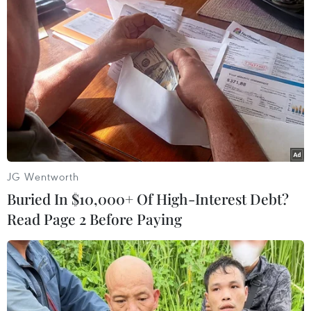
(Vietnam+)
JG Wentworth
Buried In $10,000+ Of High-Interest Debt?
Read Page 2 Before Paying
#Luyện thi
#Thí sinh Đặng Thị Huyền
#Đạt giải quốc gia vẫn trượt đại học