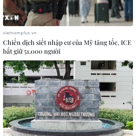
Đắk Lắk bảo đảm điều kiện học tập
cho học sinh vùng biên
07/08/2026 07:35
vietnamplus.vn
Chiến dịch siết nhập cư của Mỹ tăng tốc, ICE
bắt giữ 51.000 người
Cơ cấu, số lượng, chế độ với hiệu
trưởng, hiệu phó khi sắp xếp cơ sở
giáo dục
07/08/2026 05:40
Phó Thủ tướng Phạm Thị Thanh Trà
dự lễ khởi công xây Trường THPT
Nam Đàn 1
07/08/2026 04:30