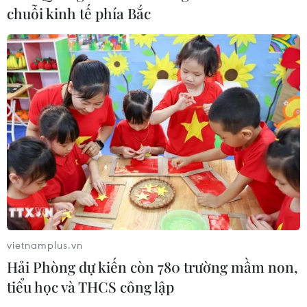
Xem thêm
chuỗi kinh tế phía Bắc
CƠ QUAN CHỦ QUẢN: THÔNG TẤN XÃ VIỆT NAM
Tổng Biên tập: TRẦN TIẾN DUẨN
Phó Tổng Biên tập: NGUYỄN THỊ TÁM, KHÚC THANH
THỦY
Sở hữu trí tuệ
Quy định sử dụng
RSS
Hỗ trợ
vietnamplus.vn
Ngôn ngữ
TTXVN
Hải Phòng dự kiến còn 780 trường mầm non,
tiểu học và THCS công lập
Dịch vụ tin
Quảng cáo