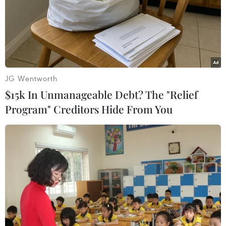
JG Wentworth
$15k In Unmanageable Debt? The "Relief
Program" Creditors Hide From You
Thầy cô bối rối vì lần đầu tiên một lớp đại
học có hai tầng trình độ
26/08/2016 03:53
“Chênh 3 điểm trong tuyển sinh đại học sẽ hình thành
hai nấc trình độ đầu vào của sinh viên ngay trong một
lớp học, gây khó khăn cho công tác giảng dạy, đồng
thời tạo tâm lý không tốt cho người học.