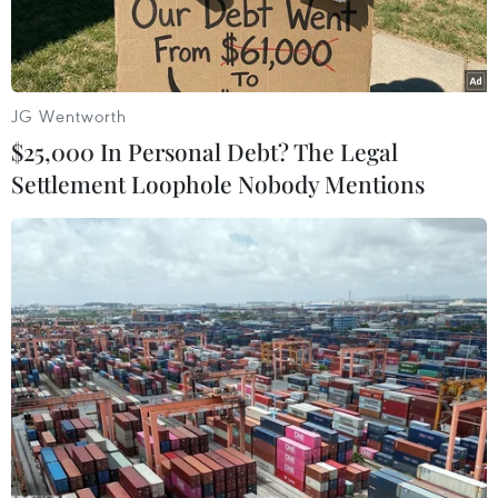
JG Wentworth
$25,000 In Personal Debt? The Legal
Settlement Loophole Nobody Mentions
Thí sinh Đặng Thị Huyền và bố. (Ảnh: CTV/Vietnam+)
Hôm nay, 14/11, Đại học Luật Hà Nội đã có văn
bản chính thức trả lời Bộ Giáo dục và Đào tạo về
trường hợp thí sinh Đặng Thị Huyền trượt đại