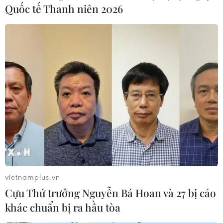
Quốc tế Thanh niên 2026
Bộ Giáo dục đề nghị Đại học Luật tiếp
nhận thí sinh Đặng Thị Huyền
07/11/2016 12:48
Bộ Giáo dục và Đào tạo đã có công văn gửi trường Đại
học Luật Hà Nội đề nghị trường xem xét, tiếp nhận thí
sinh Đặng Thị Huyền vào học ngành thí sinh đã trúng
tuyển.
vietnamplus.vn
Cựu Thứ trưởng Nguyễn Bá Hoan và 27 bị cáo
khác chuẩn bị ra hầu tòa