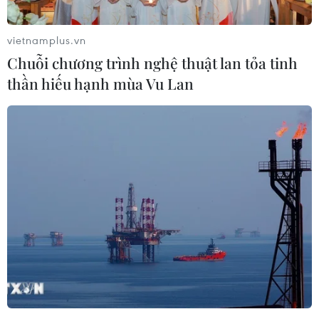
vietnamplus.vn
Chuỗi chương trình nghệ thuật lan tỏa tinh
thần hiếu hạnh mùa Vu Lan
Áp dụng thủ tục rút gọn, nhanh chóng xét
xử đối tượng đua xe trái phép
06/04/2021 05:19
Lãnh đạo Bộ vừa yêu cầu Công an các địa phương tiếp
tục thực hiện nghiêm túc các nội dung chỉ đạo của Bộ
Công an về phòng, chống đua xe trái phép.