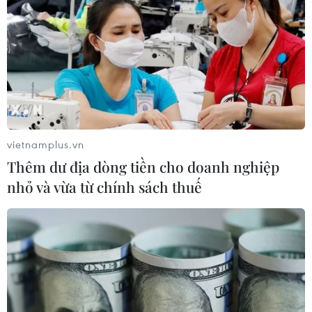
Khởi tố, truy nã 3 đối tượng hoạt
động nhằm lật đổ chính quyền nhân
dân
07/08/2026 13:51
Bảo mẫu tại cơ sở mầm non thừa
nhận hành vi bạo hành hai trẻ
vietnamplus.vn
07/08/2026 12:27
Thêm dư địa dòng tiền cho doanh nghiệp
nhỏ và vừa từ chính sách thuế
Phát hiện đối tượng tàng trữ trái
phép vũ khí quân dụng
07/08/2026 12:25