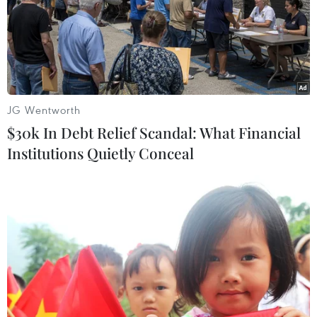
Tăng cường xử lý đua xe trái phép và xe vi
phạm chở quá tải trọng
JG Wentworth
30/12/2020 03:01
$30k In Debt Relief Scandal: What Financial
Cảnh sát giao thông tăng cường tuần tra, kiểm soát và
Institutions Quietly Conceal
xử lý đua xe trái phép, xe vi phạm chở quá tải trọng,
chủ động nắm chắc tình hình trật tự an toàn giao thông
trên tuyến.