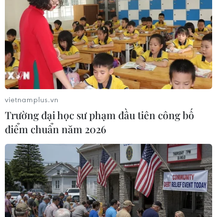
Xử lý nghiêm nhóm thanh niên
chạy xe máy náo loạn thành phố Sầm Sơn
08/12/2020 14:10
Ngày 7/12, trên mạng xã hội xuất hiện video clip dài
hơn 2 phút ghi lại nhóm thành niên không đội mũ bảo
hiểm điều khiển hơn 30 xe máy, mỗi xe chở 2-3 người
bốc đầu, lạng lách, đánh võng.
vietnamplus.vn
Trường đại học sư phạm đầu tiên công bố
điểm chuẩn năm 2026