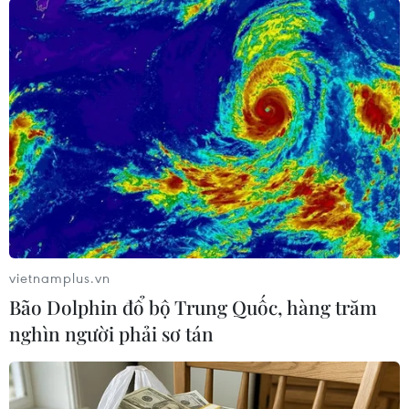
#tiền giang
#đua xe
#Gây rối trật tự công cộng
#quái xế
Đồng Tháp
Tiền Giang
vietnamplus.vn
Bão Dolphin đổ bộ Trung Quốc, hàng trăm
nghìn người phải sơ tán
Theo dõi VietnamPlus