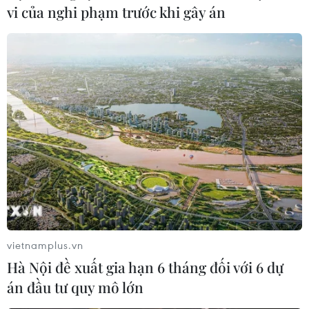
Nhóm thanh thiếu niên khoảng 20 người điều khiển xe
vi của nghi phạm trước khi gây án
máy dàn hàng ngang, nẹt pô inh ỏi trên đường Nguyễn
Văn Linh ở Thành phố Hồ Chí Minh, chuẩn bị đua xe.
vietnamplus.vn
Hà Nội đề xuất gia hạn 6 tháng đối với 6 dự
án đầu tư quy mô lớn