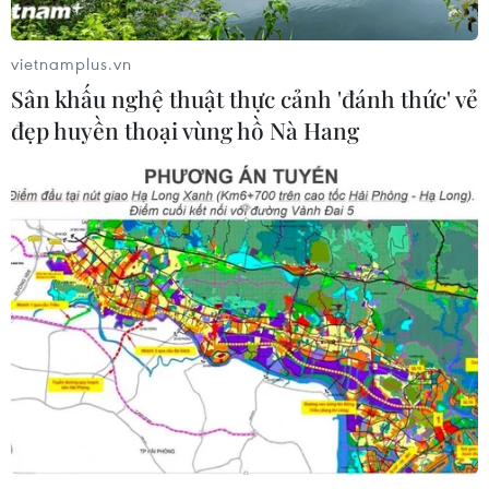
06/08/2026 09:06
vietnamplus.vn
Sân khấu nghệ thuật thực cảnh 'đánh thức' vẻ
Thêm một nhóm dàn cảnh cướp giật
đẹp huyền thoại vùng hồ Nà Hang
tại khu Tân Huê Viên sa lưới
06/08/2026 05:57
Khẩn trường khám nghiệm
hiện trường, điều tra nguyên nhân
vụ cháy chợ Biên Hòa
06/08/2026 04:37
Nâng cao hiệu quả đấu tranh phòng,
chống tội phạm và vi phạm pháp luật