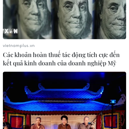
Tây Ninh cảnh báo giả mạo cơ quan
đăng ký kinh doanh để lừa đảo
doanh nghiệp
07/08/2026 08:38
Tiến "Bịp" hầu tòa trong vụ
vietnamplus.vn
án tổ chức sử dụng trái phép chất ma
Các khoản hoàn thuế tác động tích cực đến
túy
kết quả kinh doanh của doanh nghiệp Mỹ
07/08/2026 04:40
Khởi tố đối tượng giả danh Công an,
lừa đảo "chạy án" tại Đắk Lắk
06/08/2026 15:07
Cảnh sát khám xét nơi ở của Huấn