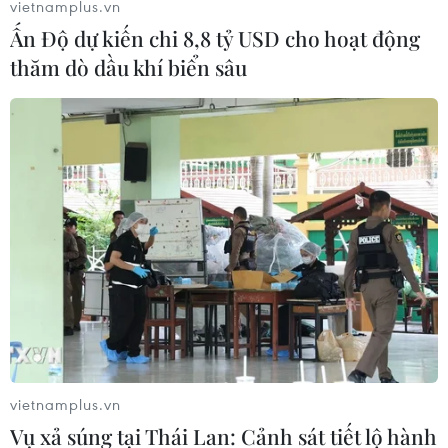
vietnamplus.vn
Ấn Độ dự kiến chi 8,8 tỷ USD cho hoạt động
thăm dò dầu khí biển sâu
Thành phố Hồ Chí Minh ngăn chặn nhiều
nhóm đua xe trái phép
vietnamplus.vn
11/04/2021 07:22
Vụ xả súng tại Thái Lan: Cảnh sát tiết lộ hành