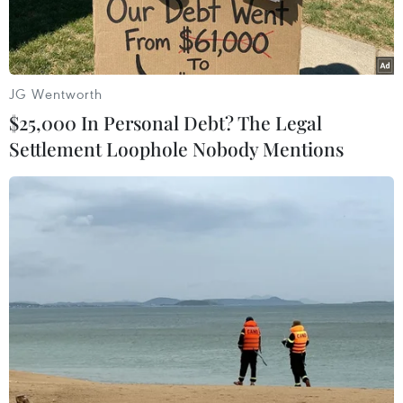
JG Wentworth
$25,000 In Personal Debt? The Legal
Settlement Loophole Nobody Mentions
90 đối tượng lúc bị bắt giữ. (Nguồn: Người lao động)
Công an thị xã Cai Lậy (Tiền Giang) cho biết đơn
vị đã khởi tố 11 bị can trong vụ đua xe trái phép
trên Quốc lộ 1 vào ngày 11/4.
Công an thị xã Cai Lậy đã bắt tạm giam bảy bị
can về hành vi “Tổ chức đua xe trái phép” được
quy định tại Điều 265 - Bộ Luật hình sự năm