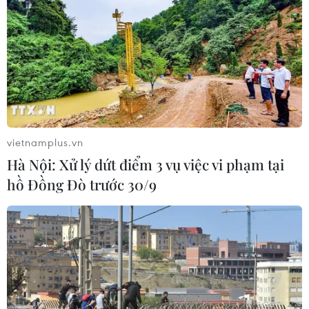
vietnamplus.vn
Hà Nội: Xử lý dứt điểm 3 vụ việc vi phạm tại
hồ Đồng Đò trước 30/9