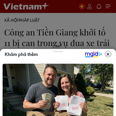
XÃ HỘI
PHÁP LUẬT
Công an Tiền Giang khởi tố
11 bị can trong vụ đua xe trái
phép
Khám phá thêm
Hữu Chí
22/04/2021 09:41
Hàng trăm "quái xế" lên mạng xã hội hẹn nhau
đua xe và bắt đầu đua trên tuyến Quốc lộ 1 qua
địa bàn Phường 3, thị xã Cai Lậy, Tiền Giang.