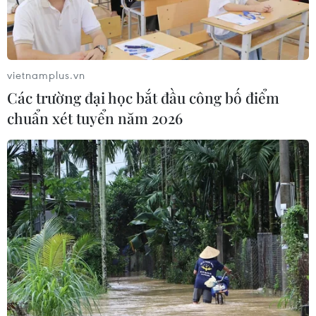
vietnamplus.vn
Các trường đại học bắt đầu công bố điểm
chuẩn xét tuyển năm 2026
TIN CÙNG CHUYÊN MỤC
Hà Nội: Xử lý dứt điểm 3 vụ việc vi
phạm tại hồ Đồng Đò trước 30/9