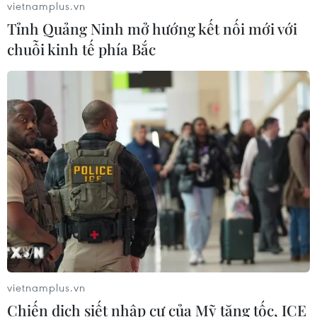
06/08/2026 04:13
vietnamplus.vn
Tỉnh Quảng Ninh mở hướng kết nối mới với
chuỗi kinh tế phía Bắc
Cảnh báo thủ đoạn lừa đảo đưa lao
động thời vụ sang Hàn Quốc
06/08/2026 04:11
Xem thêm
CƠ QUAN CHỦ QUẢN: THÔNG TẤN XÃ VIỆT NAM
vietnamplus.vn
Tổng Biên tập: TRẦN TIẾN DUẨN
Chiến dịch siết nhập cư của Mỹ tăng tốc, ICE