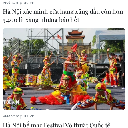
vietnamplus.vn
Hà Nội xác minh cửa hàng xăng dầu còn hơn
5.400 lít xăng nhưng báo hết
Xây dựng hành lang pháp lý để tháo
gỡ điểm nghẽn, đưa công nghiệp văn
hóa phát triển
09/08/2026 05:26
Chuyển Bộ Công an thông tin 7 cá
nhân bán vàng không rõ nguồn gốc
08/08/2026 14:37
Cựu Trưởng ban quản lý chung cư
lừa bán căn hộ tái định cư, chiếm
vietnamplus.vn
đoạt hơn 2 tỷ đồng
Hà Nội bế mạc Festival Võ thuật Quốc tế