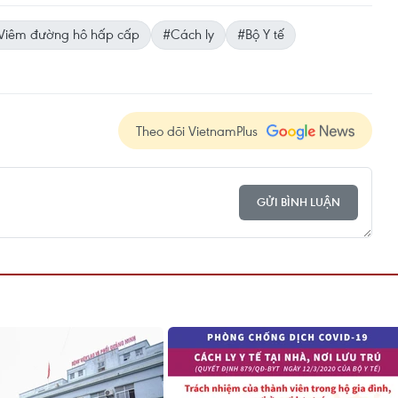
Viêm đường hô hấp cấp
#Cách ly
#Bộ Y tế
Theo dõi VietnamPlus
GỬI BÌNH LUẬN