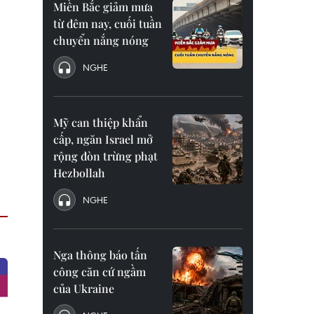
Miền Bắc giảm mưa
từ đêm nay, cuối tuần
chuyển nắng nóng
NGHE
Mỹ can thiệp khẩn
cấp, ngăn Israel mở
rộng đòn trừng phạt
Hezbollah
NGHE
Nga thông báo tấn
công căn cứ ngầm
của Ukraine