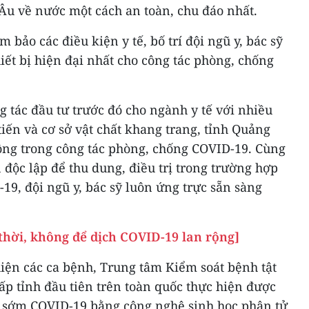
Âu về nước một cách an toàn, chu đáo nhất.
bảo các điều kiện y tế, bố trí đội ngũ y, bác sỹ
hiết bị hiện đại nhất cho công tác phòng, chống
g tác đầu tư trước đó cho ngành y tế với nhiều
n tiến và cơ sở vật chất khang trang, tỉnh Quảng
ng trong công tác phòng, chống COVID-19. Cùng
n độc lập để thu dung, điều trị trong trường hợp
9, đội ngũ y, bác sỹ luôn ứng trực sẵn sàng
thời, không để dịch COVID-19 lan rộng]
iện các ca bệnh, Trung tâm Kiểm soát bệnh tật
ấp tỉnh đầu tiên trên toàn quốc thực hiện được
 sớm COVID-19 bằng công nghệ sinh học phân tử