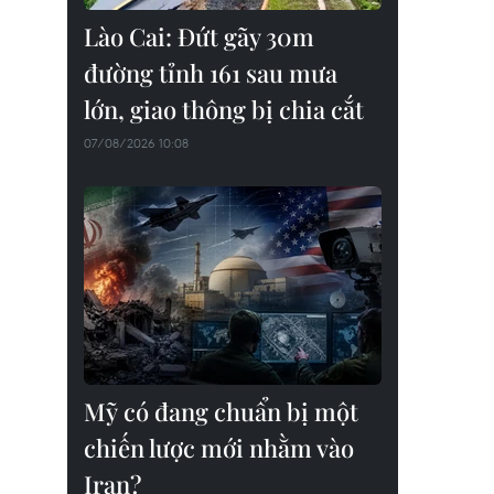
Lào Cai: Đứt gãy 30m
đường tỉnh 161 sau mưa
lớn, giao thông bị chia cắt
07/08/2026 10:08
Mỹ có đang chuẩn bị một
chiến lược mới nhằm vào
Iran?