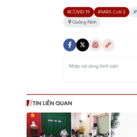
#COVID-19
#SARS-CoV-2
#
Quảng Ninh
TIN LIÊN QUAN