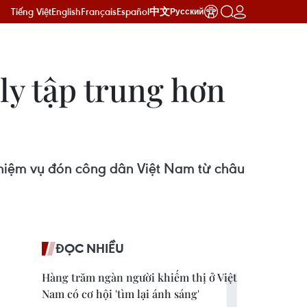
Tiếng Việt
English
Français
Español
中文
Русский
ly tập trung hơn
 nhiệm vụ đón công dân Việt Nam từ châu
ĐỌC NHIỀU
Hàng trăm ngàn người khiếm thị ở Việt
Nam có cơ hội 'tìm lại ánh sáng'