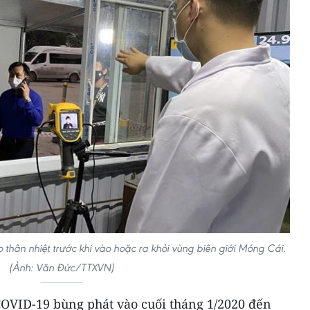
thân nhiệt trước khi vào hoặc ra khỏi vùng biên giới Móng Cái.
(Ảnh: Văn Đức/TTXVN)
COVID-19 bùng phát vào cuối tháng 1/2020 đến