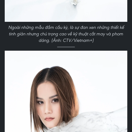
Ngoài những mẫu đầm cầu kỳ, là sự đan xen những thiết kế
tinh giản nhưng chú trọng cao về kỹ thuật cắt may và phom
dáng. (Ảnh: CTV/Vietnam+)