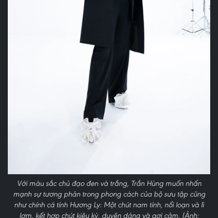
Với màu sắc chủ đạo đen và trắng, Trần Hùng muốn nhấn
mạnh sự tương phản trong phong cách của bộ sưu tập cũng
như chính cá tính Hương Ly: Một chút nam tính, nổi loạn và lì
lợm, kết hợp chút kiêu kỳ, duyên dáng và gợi cảm. (Ảnh: