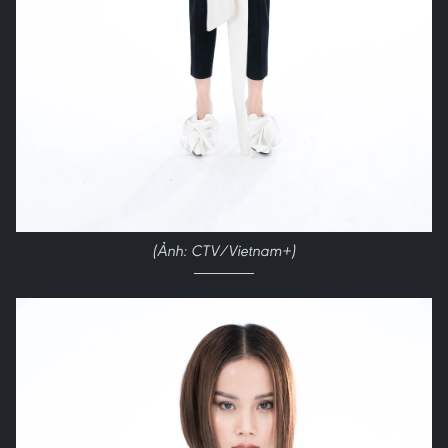
(Ảnh: CTV/Vietnam+)