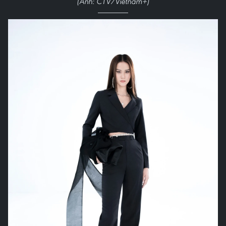
(Ảnh: CTV/Vietnam+)