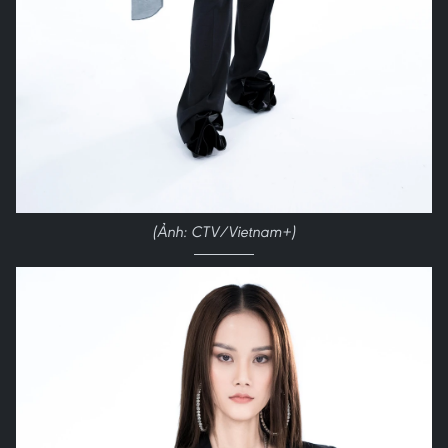
(Ảnh: CTV/Vietnam+)