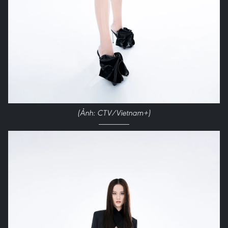
(Ảnh: CTV/Vietnam+)