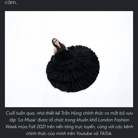
cảm.
Cuối tuần qua, nhà thiết kế Trần Hùng chính thức ra mắt bộ sưu
tập 'La Muse' được tổ chức trong khuôn khổ London Fashion
Week mùa Fall 2021 trên nền tảng trực tuyến, cùng với các kênh
chính thức của mình trên Youtube và TikTok.