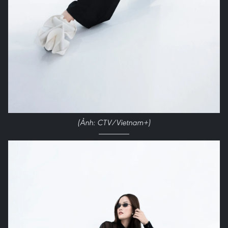
(Ảnh: CTV/Vietnam+)