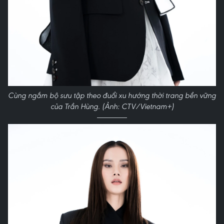
Cùng ngắm bộ sưu tập theo đuổi xu hướng thời trang bền vững
của Trần Hùng. (Ảnh: CTV/Vietnam+)