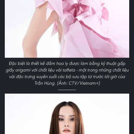
Đặc biệt là thiết kế đầm hoa ly được làm bằng kỹ thuật gấp
giấy origami với chất liệu vải taffeta - một trong những chất liệu
vải đặc trưng xuyên suốt các bộ sưu tập từ trước tới giờ của
Trần Hùng. (Ảnh: CTV/Vietnam+)