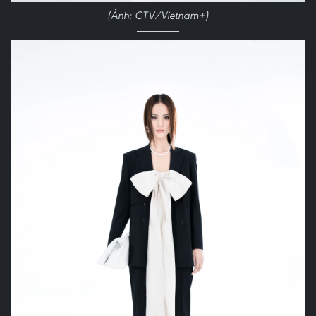
(Ảnh: CTV/Vietnam+)