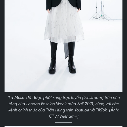
'La Muse' đã được phát sóng trực tuyến (livestream) trên nền
tảng của London Fashion Week mùa Fall 2021, cùng với các
kênh chính thức của Trần Hùng trên Youtube và TikTok. (Ảnh:
CTV/Vietnam+)