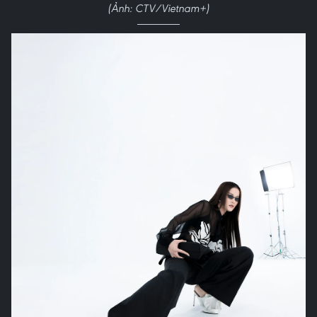
(Ảnh: CTV/Vietnam+)