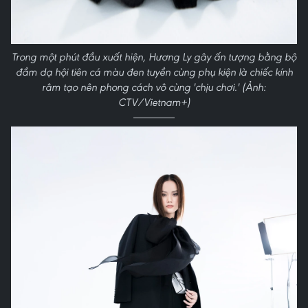
Trong một phút đầu xuất hiện, Hương Ly gây ấn tượng bằng bộ
đầm dạ hội tiên cá màu đen tuyền cùng phụ kiện là chiếc kính
râm tạo nên phong cách vô cùng 'chịu chơi.' (Ảnh:
CTV/Vietnam+)