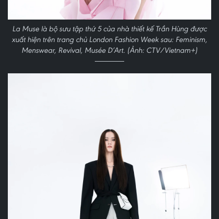
La Muse là bộ sưu tập thứ 5 của nhà thiết kế Trần Hùng được
xuất hiện trên trang chủ London Fashion Week sau: Feminism,
Menswear, Revival, Musée D’Art. (Ảnh: CTV/Vietnam+)