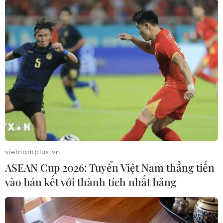
(TTXVN/Vietnam+)
vietnamplus.vn
ASEAN Cup 2026: Tuyển Việt Nam thẳng tiến
vào bán kết với thành tích nhất bảng
#Trần Đại Nghĩa
#Vào lớp 6
#Khảo sát năng lực
#Học sinh
Tp. Hồ Chí Minh