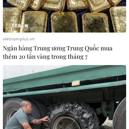
vietnamplus.vn
Ngân hàng Trung ương Trung Quốc mua
thêm 20 tấn vàng trong tháng 7
Tuyển sinh lớp 10: Thí sinh
phải xác nhận nhập học
10/06/2019 08:46
Từ ngày 20 đến 22/6, các thí sinh ở Hà Nội phải thực
hiện thao tác xác nhận nhập học, đây là thủ tục bắt