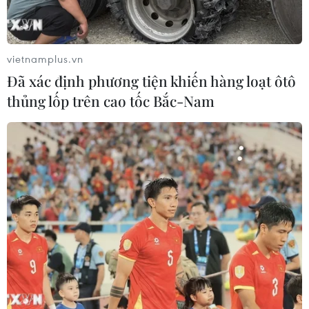
buộc đối với tất cả các học sinh muốn được tiếp tục học
ở bậc cao hơn.
vietnamplus.vn
Đã xác định phương tiện khiến hàng loạt ôtô
thủng lốp trên cao tốc Bắc-Nam
Thi THPT quốc gia 2019: Siết an ninh để