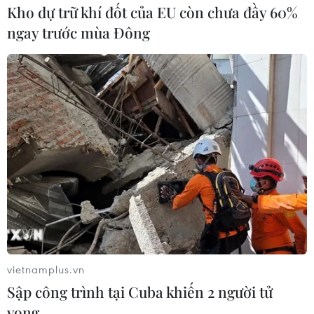
Kho dự trữ khí đốt của EU còn chưa đầy 60%
ngay trước mùa Đông
Hà Nội công bố điểm thi và điểm chuẩn
vào lớp 10 sớm hơn dự kiến
11/06/2019 14:46
Theo Ban Chỉ đạo thi, tuyển sinh Hà Nội, dự kiến ngày
14/6, Sở Giáo dục và Đào tạo Hà Nội sẽ công bố phổ
điểm của các trường và điểm các bài thi của thí sinh
trên các phương tiện thông tin đại chúng.
vietnamplus.vn
Sập công trình tại Cuba khiến 2 người tử
vong