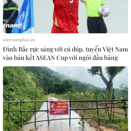
vietnamplus.vn
Đình Bắc rực sáng với cú đúp, tuyển Việt Nam
vào bán kết ASEAN Cup với ngôi đầu bảng