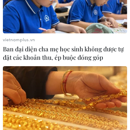
Thi lại ở Tuyên Quang: Thí
sinh vẫn được xét tuyển đại học theo
nguyện vọng đã đăng ký
vietnamplus.vn
05/08/2026 11:02
Ban đại diện cha mẹ học sinh không được tự
đặt các khoản thu, ép buộc đóng góp
Thứ trưởng Bộ GD-ĐT: Thi lại không
phải để xóa bỏ trách nhiệm của thí
sinh
05/08/2026 09:19
Bắc Ninh: Tinh gọn hơn 50% đầu mối
cơ sở giáo dục công lập
05/08/2026 06:53