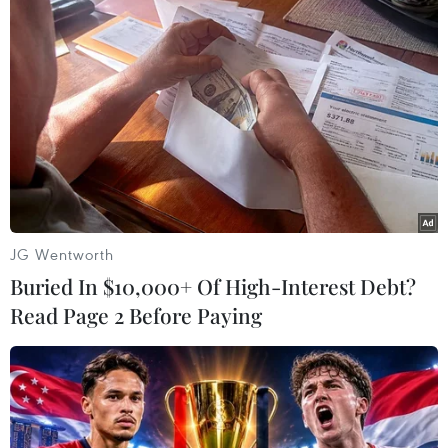
Theo dõi VietnamPlus
TIN LIÊN QUAN
JG Wentworth
Buried In $10,000+ Of High-Interest Debt?
Read Page 2 Before Paying