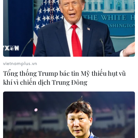
Tình trạng cá chết hàng loạt lại
diễn ra ở Hồ Tây
09/04/2019 01:30
Theo thông tin của người dân hai bên Hồ Tây, vào
khoảng đầu giờ trưa, tình trạng cá chết nổi trắng bắt
đầu dạt vào bờ và bốc mùi hôi thối, khó chịu.
vietnamplus.vn
Tổng thống Trump bác tin Mỹ thiếu hụt vũ
khí vì chiến dịch Trung Đông