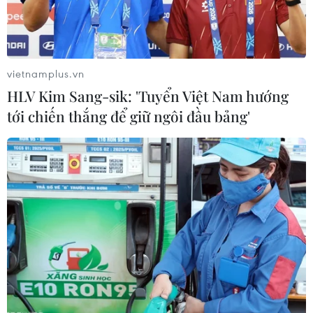
vietnamplus.vn
HLV Kim Sang-sik: 'Tuyển Việt Nam hướng
tới chiến thắng để giữ ngôi đầu bảng'
Yêu cầu xác định nguyên nhân cá chết
trên sông La Ngà
28/05/2019 11:34
Phó Thủ tướng lưu ý trường hợp nguyên nhân cá chết số
lượng lớn trên sông La Ngà là do hành vi vi phạm pháp
luật gây ra thì xử lý nghiêm theo quy định của pháp
luật.