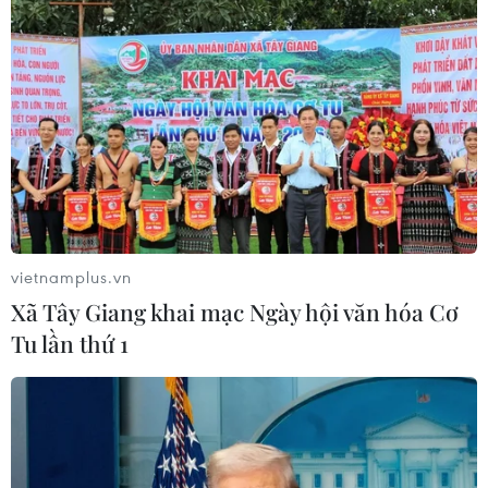
TIN LIÊN QUAN
vietnamplus.vn
Xã Tây Giang khai mạc Ngày hội văn hóa Cơ
Tu lần thứ 1