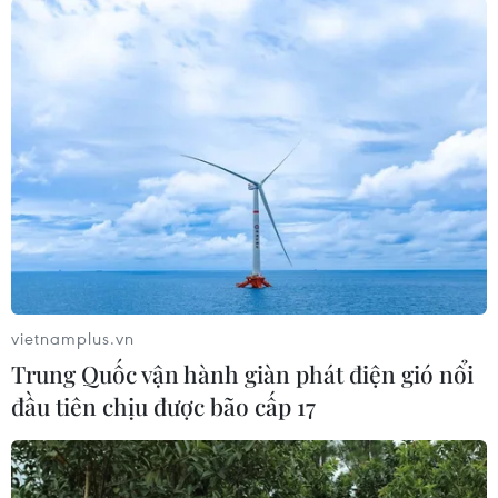
#Đà Nẵng
#Thiếu oxy
#Hồ Thạc Gián
#Cá chết
vietnamplus.vn
#Nước thải dân sinh
TP. Đà Nẵng
Trung Quốc vận hành giàn phát điện gió nổi
đầu tiên chịu được bão cấp 17
Theo dõi VietnamPlus