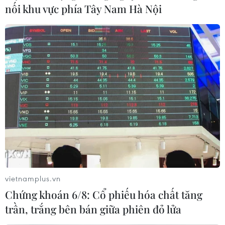
nối khu vực phía Tây Nam Hà Nội
16/06/2019 05:01
Sáng 16/6, tại Hồ điều tiết Thạc Gián-Vĩnh Trung, thành
phố Đà Nẵng lại xảy ra tình trạng cá chết hàng loạt,
bốc mùi hôi thối.
vietnamplus.vn
Chứng khoán 6/8: Cổ phiếu hóa chất tăng
trần, trắng bên bán giữa phiên đỏ lửa