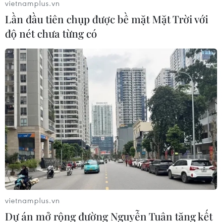
tình trạng cá chết hàng loạt, nổi đầy trên mặt hồ, gây ô
vietnamplus.vn
nhiễm nặng.
Lần đầu tiên chụp được bề mặt Mặt Trời với
độ nét chưa từng có
Cá chết nổi ‘trắng’ hồ điều tiết ở
vietnamplus.vn
thành phố Đà Nẵng
Dự án mở rộng đường Nguyễn Tuân tăng kết