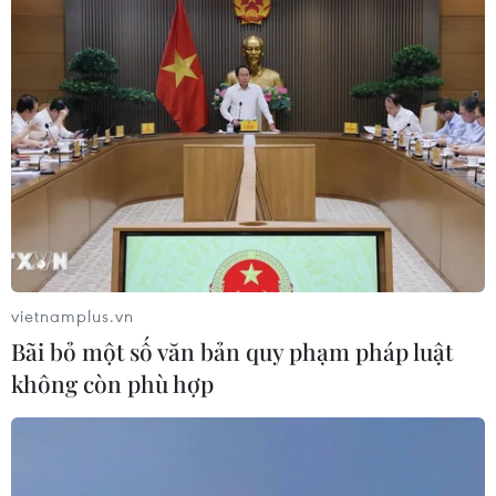
Thời tiết ngày 6/8: Bão số 3 đã di
chuyển ra ngoài Biển Đông
05/08/2026 23:15
Chủ động ứng phó với biến đổi khí
hậu trong thời kỳ mới
05/08/2026 14:57
vietnamplus.vn
Bãi bỏ một số văn bản quy phạm pháp luật
không còn phù hợp
Gần 40 điểm bị sạt lở đất do mưa lớn
tại Lào Cai
05/08/2026 14:56