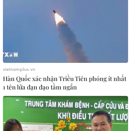
Bão số 3 gây gió mạnh, sóng cao trên
vùng biển phía Đông Nam
05/08/2026 14:55
Thả kỳ đà hoa về rừng đặc dụng
vườn chim Bạc Liêu
vietnamplus.vn
05/08/2026 13:45
Hàn Quốc xác nhận Triều Tiên phóng ít nhất
1 tên lửa đạn đạo tầm ngắn
Đẩy nhanh tiến độ Nhà máy điện rác
ở Thanh Hóa trước áp lực xử lý rác
thải
05/08/2026 13:30