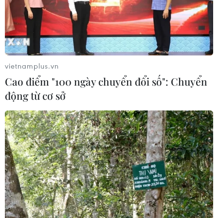
vietnamplus.vn
Cao điểm "100 ngày chuyển đổi số": Chuyển
động từ cơ sở
TIN CÙNG CHUYÊN MỤC