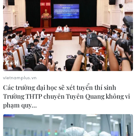
vietnamplus.vn
Các trường đại học sẽ xét tuyển thí sinh
Trường THTP chuyên Tuyên Quang không vi
phạm quy…