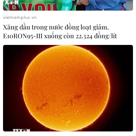
vietnamplus.vn
Xăng dầu trong nước đồng loạt giảm,
E10RON95-III xuống còn 22.324 đồng/lít
Cá chết hàng loạt gây ô nhiễm lòng hồ
cảnh quan thành phố Bảo Lộc
13/06/2019 03:05
Hơn 10 ngày qua, tại hồ Đồng Nai thượng và Đồng Nai
hạ là hồ cảnh quan của thành phố Bảo Lộc đã xảy ra