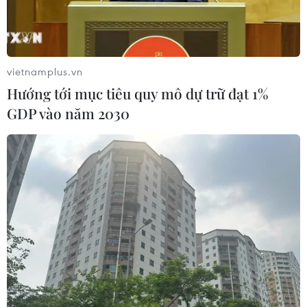
vietnamplus.vn
Hướng tới mục tiêu quy mô dự trữ đạt 1%
GDP vào năm 2030
Công nhân đang vớt cá chết dạt vào bờ hồ. (Ảnh: Quốc
Dũng/TTXVN)
Sáng 16/6, ông Tô Văn Hùng - Giám đốc Sở Tài
nguyên và Môi trường Đà Nẵng, cho biết hiện
tượng cá chết hàng loạt tại hồ Thạc Gián (Thanh
Khê, thành phố Đà Nẵng) những ngày qua là do
chỉ số DO (lượng oxy hòa tan trong nước) trong