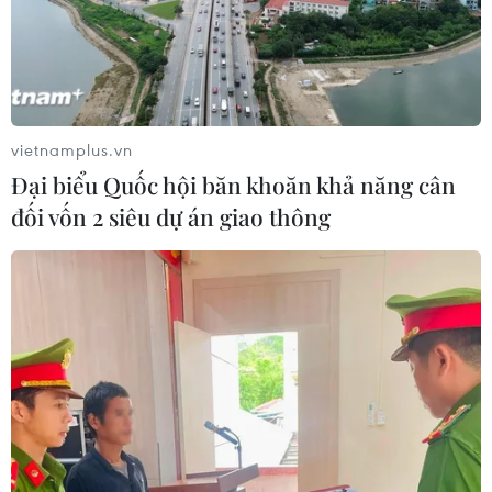
Italy nâng báo động đỏ trên toàn bộ
27 thành phố do nắng nóng kỷ lục
05/08/2026 06:31
vietnamplus.vn
Động đất mạnh làm rung chuyển
Đại biểu Quốc hội băn khoăn khả năng cân
miền Nam Philippines
đối vốn 2 siêu dự án giao thông
05/08/2026 05:29
Thời tiết miền Bắc sẽ ảnh
hưởng ra sao khi bão số 3 Kujira đi
vào Biển Đông?
05/08/2026 04:56
Áp thấp nhiệt đới mạnh lên thành