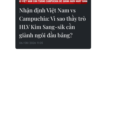
Nhận định Việt Nam vs
Campuchia: Vì sao thầy trò
HLV Kim Sang-sik cần
giành ngôi đầu bảng?
06/08/2026 11:05