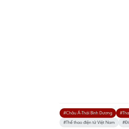
#Châu Á-Thái Bình Dương
#Tha
#Thể thao điện tử Việt Nam
#Đấ