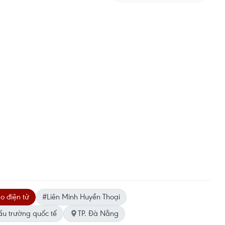
o điện tử
#Liên Minh Huyền Thoại
u trường quốc tế
TP. Đà Nẵng