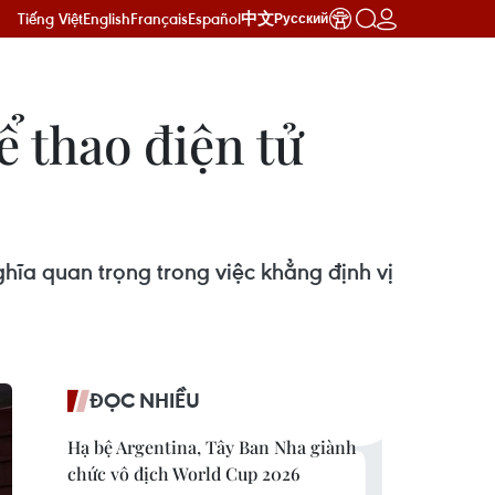
Tiếng Việt
English
Français
Español
中文
Русский
ể thao điện tử
hĩa quan trọng trong việc khẳng định vị
ĐỌC NHIỀU
Hạ bệ Argentina, Tây Ban Nha giành
chức vô địch World Cup 2026