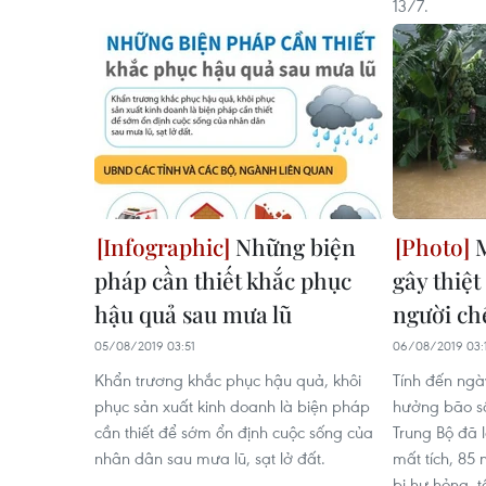
13/7.
Những biện
M
pháp cần thiết khắc phục
gây thiệt
hậu quả sau mưa lũ
người chế
05/08/2019 03:51
06/08/2019 03:
Khẩn trương khắc phục hậu quả, khôi
Tính đến ngà
phục sản xuất kinh doanh là biện pháp
hưởng bão số
cần thiết để sớm ổn định cuộc sống của
Trung Bộ đã l
nhân dân sau mưa lũ, sạt lở đất.
mất tích, 85 
bị hư hỏng, t