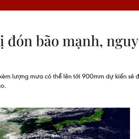
ị đón bão mạnh, nguy 
kèm lượng mưa có thể lên tới 900mm dự kiến sẽ đ
ao.