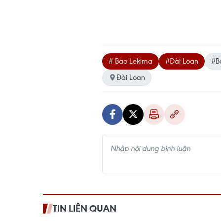
# Bão Lekima
#Đài Loan
#B
Đài Loan
TIN LIÊN QUAN