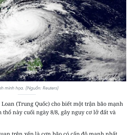
h minh họa. (Nguồn: Reuters)
i Loan (Trung Quốc) cho biết một trận bão mạnh
 thổ này cuối ngày 8/8, gây nguy cơ lở đất và
uan trên xếp là cơn bão có cấp độ mạnh nhất,