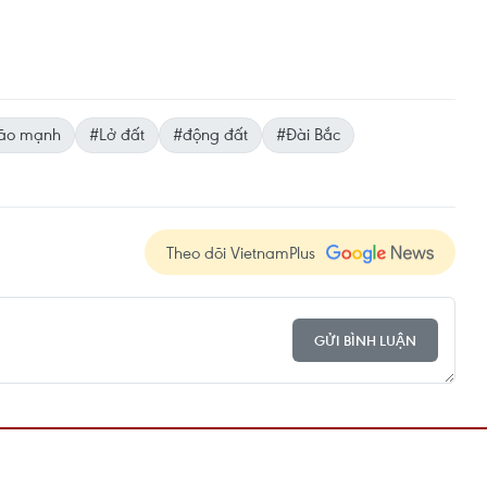
ão mạnh
#Lở đất
#động đất
#Đài Bắc
Theo dõi VietnamPlus
GỬI BÌNH LUẬN