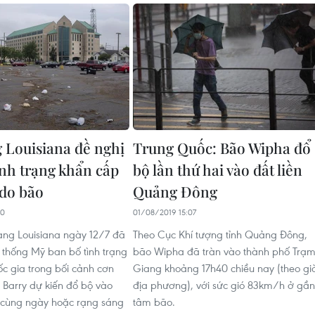
 Louisiana đề nghị
Trung Quốc: Bão Wipha đổ
ình trạng khẩn cấp
bộ lần thứ hai vào đất liền
 do bão
Quảng Đông
00
01/08/2019 15:07
ng Louisiana ngày 12/7 đã
Theo Cục Khí tượng tỉnh Quảng Đông,
 thống Mỹ ban bố tình trạng
bão Wipha đã tràn vào thành phố Trạ
c gia trong bối cảnh cơn
Giang khoảng 17h40 chiều nay (theo gi
i Barry dự kiến đổ bộ vào
địa phương), với sức gió 83km/h ở gần
 cùng ngày hoặc rạng sáng
tâm bão.