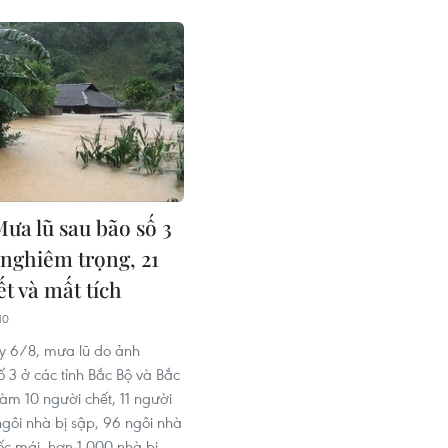
ưa lũ sau bão số 3
 nghiêm trọng, 21
t và mất tích
10
y 6/8, mưa lũ do ảnh
 3 ở các tỉnh Bắc Bộ và Bắc
àm 10 người chết, 11 người
ngôi nhà bị sập, 96 ngôi nhà
ốc mái, hơn 1.000 nhà bị