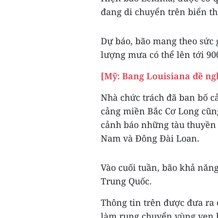
đang di chuyển trên biển th
Dự báo, bão mang theo sức 
lượng mưa có thể lên tới 9
[Mỹ: Bang Louisiana đề ngh
Nhà chức trách đã ban bố cả
cảng miền Bắc Cơ Long cũng
cảnh báo những tàu thuyền 
Nam và Đông Đài Loan.
Vào cuối tuần, bão khả năn
Trung Quốc.
Thông tin trên được đưa ra c
làm rung chuyển vùng ven 