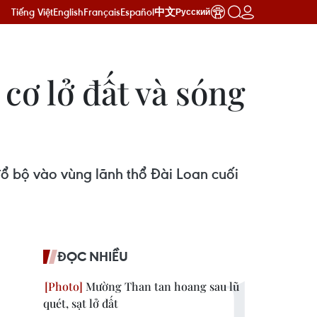
Tiếng Việt
English
Français
Español
中文
Русский
cơ lở đất và sóng
ổ bộ vào vùng lãnh thổ Đài Loan cuối
ĐỌC NHIỀU
Mường Than tan hoang sau lũ
quét, sạt lở đất