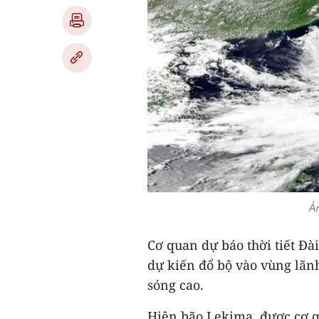
Ản
Cơ quan dự báo thời tiết Đà
dự kiến đổ bộ vào vùng lãnh
sóng cao.
Hiện bão Lekima, được cơ q