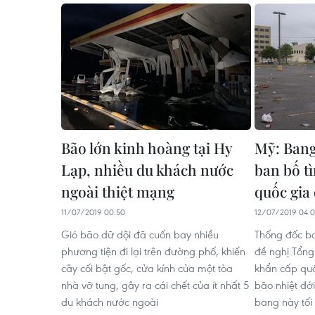
Bão lớn kinh hoàng tại Hy
Mỹ: Bang
Lạp, nhiều du khách nước
ban bố t
ngoài thiệt mạng
quốc gia
11/07/2019 00:50
12/07/2019 04:
Gió bão dữ dội đã cuốn bay nhiều
Thống đốc ba
phương tiện đi lại trên đường phố, khiến
đề nghị Tổng
cây cối bật gốc, cửa kính của một tòa
khẩn cấp quố
nhà vỡ tung, gây ra cái chết của ít nhất 5
bão nhiệt đớ
du khách nước ngoài
bang này tối