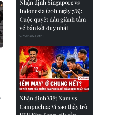
Nhận định Singapore vs
Indonesia (20h ngày 7/8):
Cuộc quyết đấu giành tấm
vé bán kết duy nhất
07/08/2026 08:41
m
Nhận định Việt Nam vs
ờ
Campuchia: Vì sao thầy trò