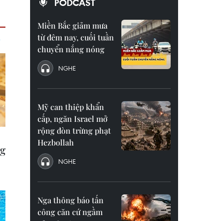
PODCAST
Miền Bắc giảm mưa
từ đêm nay, cuối tuần
chuyển nắng nóng
NGHE
Mỹ can thiệp khẩn
cấp, ngăn Israel mở
rộng đòn trừng phạt
Hezbollah
NGHE
Nga thông báo tấn
công căn cứ ngầm