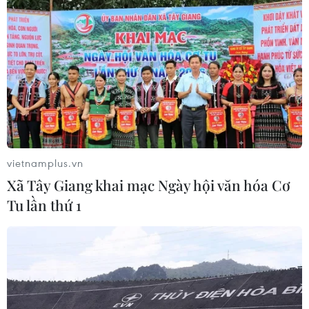
THỦY
Sở hữu trí tuệ
Quy định sử dụng
RSS
Hỗ trợ
Ngôn ngữ
TTXVN
Dịch vụ tin
Quảng cáo
Liên hệ
vietnamplus.vn
Xã Tây Giang khai mạc Ngày hội văn hóa Cơ
Tu lần thứ 1
Giấy phép số: 1374/GP-BTTTT do Bộ Thông tin và Truyền thông
cấp ngày 11/9/2008.
Quảng cáo: Phó TBT Nguyễn Thị Tám: 093.5958688, Email:
tamvna@gmail.com
Điện thoại: (024) 39411349 - (024) 39411348, Fax: (024)
39411348