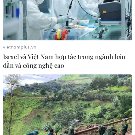
#hữu nghị
#nhạc rap
#Binz
#Wowy
#đại sứ Mỹ
#Tết Nguyên đán
TP. Hà Nội
vietnamplus.vn
Israel và Việt Nam hợp tác trong ngành bán
dẫn và công nghệ cao
Theo dõi VietnamPlus
TIN LIÊN QUAN