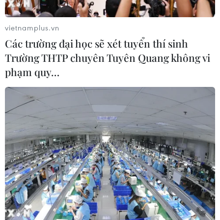
Văn Quang để đặt chiếc khuôn bánh đặc biệt nhân dịp
Rằm tháng Tám này.
vietnamplus.vn
Các trường đại học sẽ xét tuyển thí sinh
Trường THTP chuyên Tuyên Quang không vi
phạm quy…
Mỹ-Việt Nam tăng cường hợp tác về môi
trường, khoa học và y tế