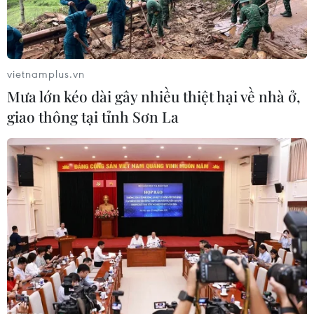
vietnamplus.vn
Mưa lớn kéo dài gây nhiều thiệt hại về nhà ở,
giao thông tại tỉnh Sơn La
Khuôn bánh Trung Thu 25 năm Việt-Mỹ và
nghệ nhân phố cổ cuối cùng
01/10/2020 10:11
Nhân kỷ niệm 25 năm quan hệ Việt Nam-Hoa Kỳ, đại
sứ Mỹ Daniel Kritenbrink đã tìm đến nghệ nhân Phạm