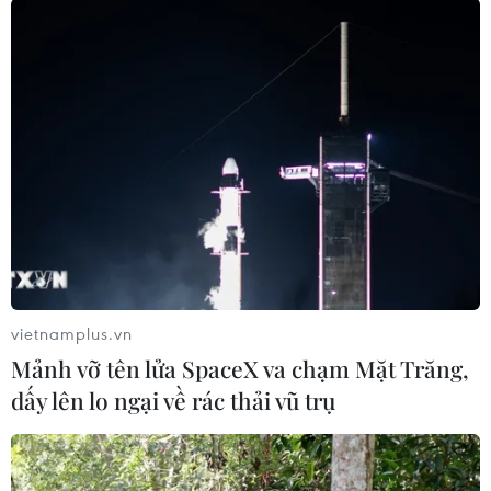
Giang tới Cà Mau. Tết ở Việt Nam là vui nhất!,"
Đại sứ Kritenbrink mở màn bản rap.
Đại sứ Mỹ tại Việt Nam cho biết ông yêu thích
món lẩu nóng, khoái cà phê sữa đá và sẽ mang
theo lì xì cho trẻ em vào dịp Tết Nguyên đán.
vietnamplus.vn
Mảnh vỡ tên lửa SpaceX va chạm Mặt Trăng,
dấy lên lo ngại về rác thải vũ trụ
Đại sứ Mỹ thích cà phê sữa đá Việt Nam. (Ảnh cắt từ clip)