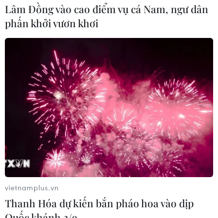
Lâm Đồng vào cao điểm vụ cá Nam, ngư dân
phấn khởi vươn khơi
TIN CÙNG CHUYÊN MỤC
Chương trình nghệ thuật 'Giai điệu
Tổ quốc' - Khắc họa một Việt Nam
vươn mình
vietnamplus.vn
03/08/2026 15:58
Thanh Hóa dự kiến bắn pháo hoa vào dịp
Quốc khánh 2/9