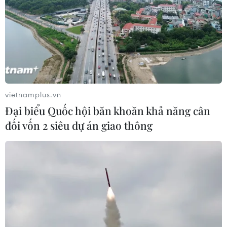
đại ngàn Trường Sơn
15/07/2026 09:42
Thành phố Hồ Chí Minh: Bền bỉ “giữ
lửa” dòng nhạc cổ động trong kỷ
nguyên số
vietnamplus.vn
15/07/2026 07:52
Đại biểu Quốc hội băn khoăn khả năng cân
đối vốn 2 siêu dự án giao thông
Lớp học ca trù miễn phí góp phần
lan tỏa giá trị di sản trong cộng đồng
15/07/2026 03:45
Gala Tổ quốc bình yên - bản trường
ca nghệ thuật về lực lượng An ninh