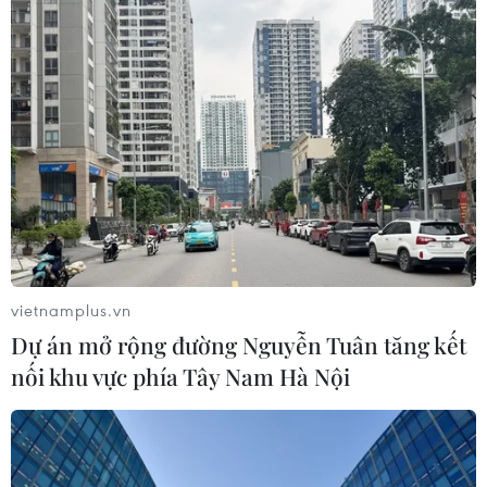
"Giữ trọn lời thề" - Khúc tri ân những
người giữ bình yên cho Tổ quốc
25/07/2026 23:03
NSND Đỗ Quốc Hưng được bổ nhiệm
làm Giám đốc Nhạc viện Thành phố
Hồ Chí Minh
25/07/2026 10:12
vietnamplus.vn
"Lời hứa với Mẹ" - lan tỏa đạo lý tri ân
Dự án mở rộng đường Nguyễn Tuân tăng kết
các Anh hùng liệt sỹ
nối khu vực phía Tây Nam Hà Nội
23/07/2026 23:06
“VPBank tới rồi, mở 'lời' ngay thôi"