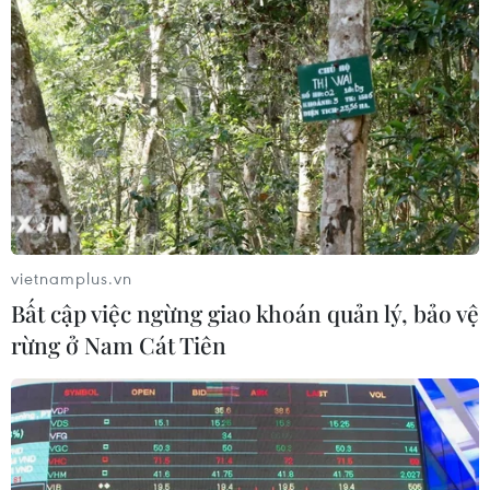
Sau nhiệm kỳ 3 năm qua tại Việt Nam, Đại sứ
Kritenbrink đã nhấn mạnh về quan hệ Việt-Mỹ:
"Từ biên giới nước tôi tới biên giới Việt Nam,
tình đoàn kết bền vững qua năm tháng. Mỹ và
Việt Nam, tình hữu nghị vĩnh cửu. Chúng ta là
đối tác tin cậy, cùng phát triển."
Ông gửi lời chúc bình an tới mọi người nhân
dịp Tết Nguyên đán. "Chúc mừng năm mới! Hãy
vietnamplus.vn
lan tỏa niềm vui này! Chúc mừng năm mới,
Bất cập việc ngừng giao khoán quản lý, bảo vệ
khắp mọi nơi! Tết Tết Tết, Tết đến rồi!"
rừng ở Nam Cát Tiên
Khi Đại sứ Mỹ chúc Tết bằng rap Việt: