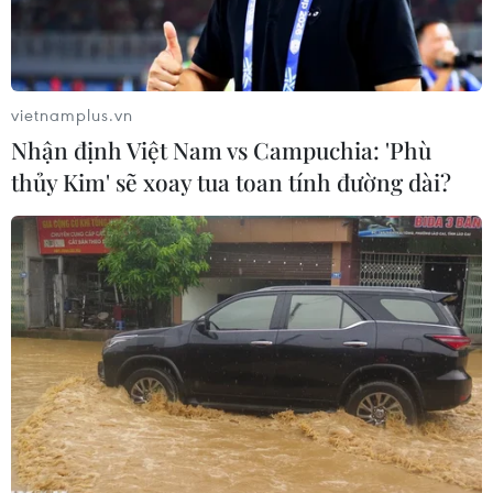
vietnamplus.vn
Nhận định Việt Nam vs Campuchia: 'Phù
thủy Kim' sẽ xoay tua toan tính đường dài?
MV được quay ở nhiều địa điểm nổi tiếng như Hồ Gươm, Nhà
thờ lớn Hà Nội, Bưu điện Thành phố Hồ Chí Minh. (Ảnh cắt từ
clip)
Trang Facebook của Đại sứ quán Mỹ tại Hà Nội
vừa đăng tải video ca nhạc (MV) mang thông
điệp chúc Tết Nguyên đán ấn tượng từ Đại sứ
Daniel Kritenbrink.