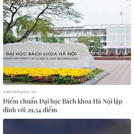
vietnamplus.vn
Điểm chuẩn Đại học Bách khoa Hà Nội lập
Xác minh, làm rõ trách nhiệm trong vụ
đỉnh với 29,54 điểm
phá rừng phòng hộ Lăng Chua
01/06/2020 03:53