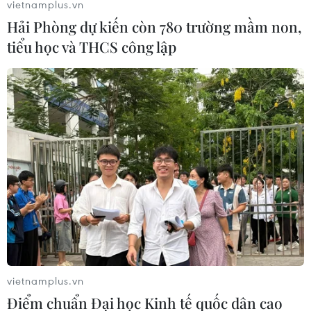
vietnamplus.vn
Hải Phòng dự kiến còn 780 trường mầm non,
tiểu học và THCS công lập
Hình ảnh rừng pơmu tại Đắk Lắk
liên tục bị “thảm sát”
19/05/2020 02:26
Những năm gần đây, tình trạng “thảm sát” rừng pơmu
tại tỉnh Đắk Lắk diễn biến phức tạp, nhiều vụ việc phá
rừng pơmu liên tiếp diễn ra và gầy đây nhất là vụ cưa
hạ 19 cây pơmu xảy ra vào tháng 4/2020.
vietnamplus.vn
Điểm chuẩn Đại học Kinh tế quốc dân cao