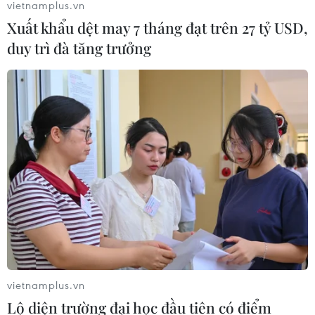
vietnamplus.vn
Xuất khẩu dệt may 7 tháng đạt trên 27 tỷ USD,
duy trì đà tăng trưởng
TIN CÙNG CHUYÊN MỤC
Từ 10-11/8, Bắc Bộ và Trung Bộ có
vietnamplus.vn
nơi nắng nóng gay gắt trên 37 độ C
Lộ diện trường đại học đầu tiên có điểm
09/08/2026 07:57