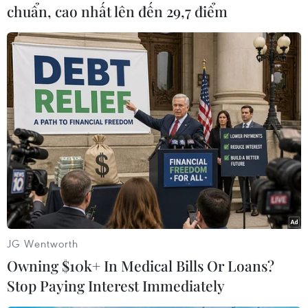
Sở Nông nghiệp và Nông thôn có trách nhiệm
chuẩn, cao nhất lên đến 29,7 điểm
tham mưu, dự thảo chỉ thị tăng cường công tác
quản lý bảo vệ rừng trên địa bàn tỉnh, đặc biệt
là các khu rừng còn các loại cây gỗ quý, hiếm;
gửi về Ủy ban Nhân dântỉnh để báo cáo xin ý
kiến Tỉnh ủy, trước ngày 20/6/2020.
Tỉnh Đắk Lắk cũng yêu cầu Ủy ban Nhân dân
huyện Krông Bông tăng cường trách nhiệm
quản lý nhà nước về rừng và đất lâm nghiệp tại
địa phương.
Ủy ban Nhân dân huyện xác định công tác quản
lý, bảo vệ rừng là nhiệm vụ thường xuyên để
JG Wentworth
lãnh đạo, chỉ đạo, tổ chức triển khai quyết liệt,
Owning $10k+ In Medical Bills Or Loans?
đồng bộ các giải pháp hữu hiệu nhằm xử lý,
Stop Paying Interest Immediately
ngăn chặn tình trạng khai thác gỗ pơ mu tái