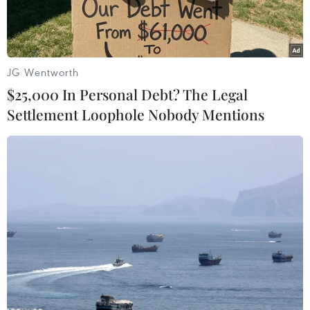
JG Wentworth
$25,000 In Personal Debt? The Legal
Settlement Loophole Nobody Mentions
Hiện trường vụ phá rừng Pơ mu xảy ra vào tháng 4/2020 tại
tiểu khu 1219, thuộc lâm phần quản lý của Công ty Trách nhiệm
hữu hạn Một thành viên Lâm nghiệp Kông Bông. (Ảnh: Tuấn
Anh/TTXVN)
Sau những phản ánh của TTXVN về tình trạng
phá rừng pơmu nhiều năm qua tại lâm phần
quản lý của Công ty trách nhiệm hữu hạn Một
thành viên Lâm nghiệp Krông Bông (huyện