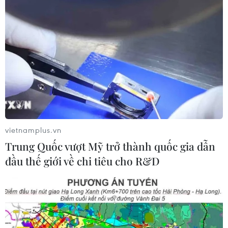
Qua kiểm tra, xác minh tại khu rừng phòng hộ thuộc
thôn Lăng Chua, xã Trung Hà, huyện Chiêm Hóa, việc
khai thác trái phép rừng phòng hộ có xảy ra như nội
dung thông tin Thông tấn xã Việt Nam đã đưa.
vietnamplus.vn
Trung Quốc vượt Mỹ trở thành quốc gia dẫn
đầu thế giới về chi tiêu cho R&D