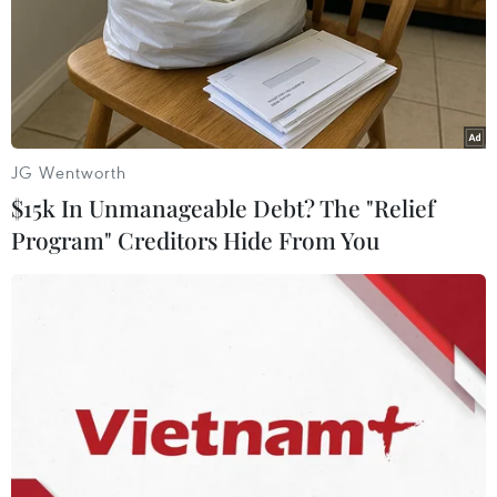
TIN LIÊN QUAN
JG Wentworth
$15k In Unmanageable Debt? The "Relief
Program" Creditors Hide From You
Đắk Lắk: Xử lý nghiêm vụ phá rừng pơmu
tại huyện Krông Bông