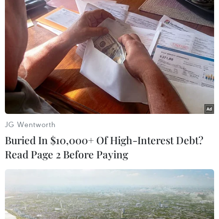
về tình trạng phá rừng pơmu xảy ra trong nhiều
năm liền tại lâm phần quản lý của Công ty
Trách nhiệm hữu hạn Một thành viên Lâm
nghiệp Krông Bông.
Điều đáng nói, hầu hết các vụ phá rừng pơmu
đều được khởi tố, điều tra nhưng đến nay
không có vụ việc nào tìm ra thủ phạm, dẫn đến
rừng pơmu liên tục bị “chảy máu” trong nhiều
JG Wentworth
năm qua./.
Buried In $10,000+ Of High-Interest Debt?
Read Page 2 Before Paying
(TTXVN/Vietnam+)