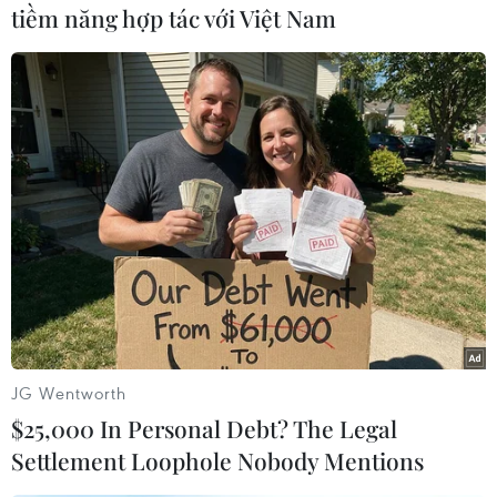
tiềm năng hợp tác với Việt Nam
# Đắk Nông
#Đắk R’Lấp
#Sập cổng trường
#Học sinh tử vong
#Chấn thương
#Trường tiểu học
Lâm Đồng
Đắk Nông
Theo dõi VietnamPlus
JG Wentworth
$25,000 In Personal Debt? The Legal
TIN LIÊN QUAN
Settlement Loophole Nobody Mentions