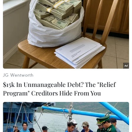
chỗ.
JG Wentworth
$15k In Unmanageable Debt? The "Relief
Program" Creditors Hide From You
Lào Cai: Cánh quạt trần rơi trúng vào một
học sinh tiểu học
10/09/2020 12:35