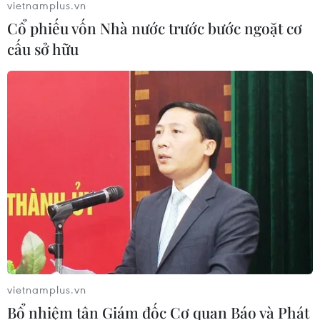
vietnamplus.vn
Cổ phiếu vốn Nhà nước trước bước ngoặt cơ
Giáo dục trước thềm năm học mới:
cấu sở hữu
Tái cấu trúc mạng lưới, đổi mới tư
duy quản trị
09/08/2026 04:23
Hôm nay, các trường đại học bắt đầu
công bố điểm chuẩn năm 2026
09/08/2026 04:21
Olympic Trí tuệ nhân
tạo quốc tế 2026: 7/8 học sinh Việt
Nam đoạt huy chương
vietnamplus.vn
08/08/2026 14:24
Bổ nhiệm tân Giám đốc Cơ quan Báo và Phát