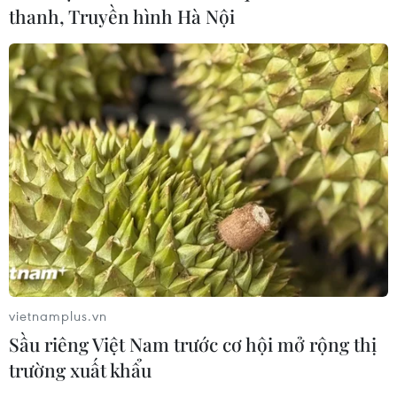
thanh, Truyền hình Hà Nội
Sáp nhập Trường Đại học Văn hóa,
Thể thao và Du lịch Thanh Hóa vào
Trường Đại học Hồng Đức
08/08/2026 06:36
Hà Nội sắp xếp trường học - cuộc
chuyển đổi về tư duy quản trị giáo
dục
08/08/2026 02:51
Xem thêm
vietnamplus.vn
Sầu riêng Việt Nam trước cơ hội mở rộng thị
trường xuất khẩu