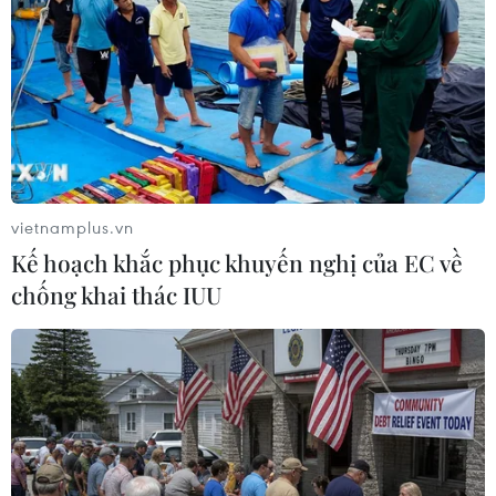
Do ốc vít nối giữa cánh quạt và bầu quạt trần bị gãy
khiến cánh quạt rơi xuống bàn rồi bật ngược trở lại và
quệt vào trán học sinh trong lớp học.
vietnamplus.vn
Kế hoạch khắc phục khuyến nghị của EC về
chống khai thác IUU