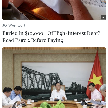
bệnh viện.
JG Wentworth
Buried In $10,000+ Of High-Interest Debt?
Read Page 2 Before Paying
Hiện trường vụ tai nạn. (Ảnh: TTXVN phát)
Chiều 30/12, ông Nguyễn Thành Nên, Bí thư