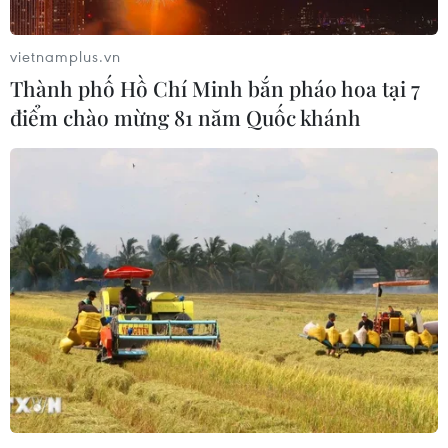
vietnamplus.vn
Thành phố Hồ Chí Minh bắn pháo hoa tại 7
điểm chào mừng 81 năm Quốc khánh
Lại thêm một vụ sập cổng trường làm học
sinh bị thương
04/10/2020 07:16
Chiều 2/10, một học sinh lớp 3, Trường Tiểu học Nguyễn
Trường Tộ (cơ sở 2, xã Hưng Trung, huyện Hưng
Nguyên, tỉnh Nghệ An) đã bị chấn thương ở chân do
cánh cổng trường bị sập.
TIN CÙNG CHUYÊN MỤC