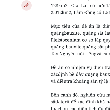
128km2, Gia Lai có hơn4
2.012km2, Lâm Đồng có 1.5
Mục tiêu của đề án là điề
quặngbauxite, quặng sắt la
Pleistocenlàm cơ sở lập qu
quặng bauxite,quặng sắt ph
Tây Nguyên nói riêngvà cả 
Đề án có nhiệm vụ điều tra
xácđịnh bề dày quặng bauxit
và điềutra khoáng sản tỷ lệ 
Bên cạnh đó, nghiên cứu m
sắtlaterit để xác định khả 
lựachọn các diện tích đủ đ