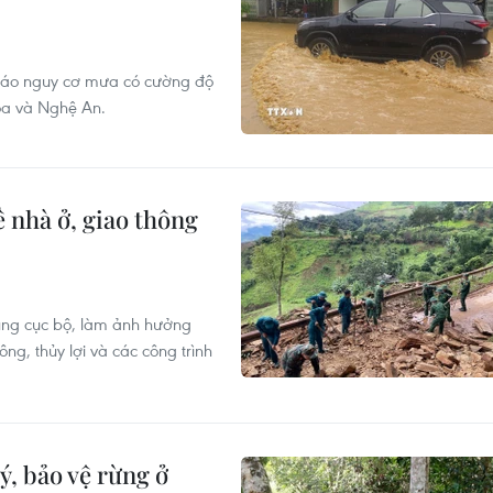
báo nguy cơ mưa có cường độ
óa và Nghệ An.
ề nhà ở, giao thông
p úng cục bộ, làm ảnh hưởng
ng, thủy lợi và các công trình
ý, bảo vệ rừng ở