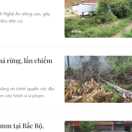
ỉnh Nghệ An dâng cao, gây
 khu dân cư.
phá rừng, lấn chiếm
năng và chính quyền các địa
êm các hành vi vi phạm.
0mm tại Bắc Bộ,