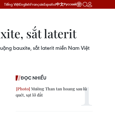
Tiếng Việt
English
Français
Español
中文
Русский
te, sắt laterit
uặng bauxite, sắt laterit miền Nam Việt
ĐỌC NHIỀU
Mường Than tan hoang sau lũ
quét, sạt lở đất