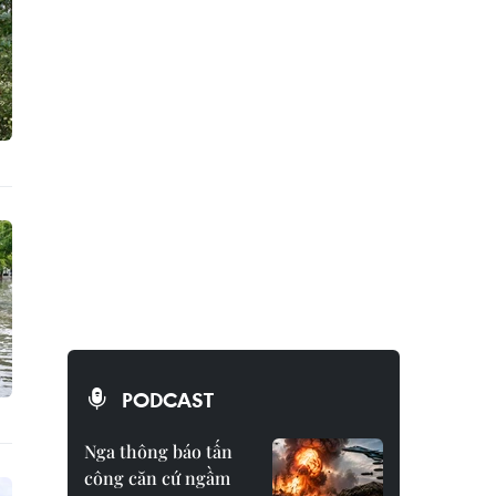
PODCAST
Nga thông báo tấn
công căn cứ ngầm