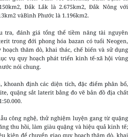
.150km2, Đắk Lắk là 2.675km2, Đắk Nông với
13km2 vàBình Phước là 1.196km2.
u tra, đánh giá tổng thể tiềm năng tài nguyên
terit trong đới phong hóa bazan có tuổi Neogen,
y hoạch thăm dò, khai thác, chế biến và sử dụng
ục vụ quy hoạch phát triển kinh tế-xã hội vùng
nước nói chung.
, khoanh định các diện tích, đặc điểm phân bổ,
e, quặng sắt laterit bằng đo vẽ bản đồ địa chất
1:50.000.
ẫu công nghệ, thử nghiệm luyện gang từ quặng
năng thu hồi, làm giàu quặng và hiệu quả kinh tế;
iều kiện để chuyển giao quy hoạch thăm dò, khai