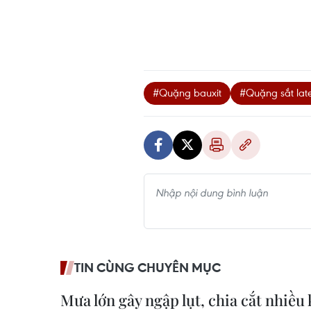
#Quặng bauxit
#Quặng sắt late
TIN CÙNG CHUYÊN MỤC
Mưa lớn gây ngập lụt, chia cắt nhiều