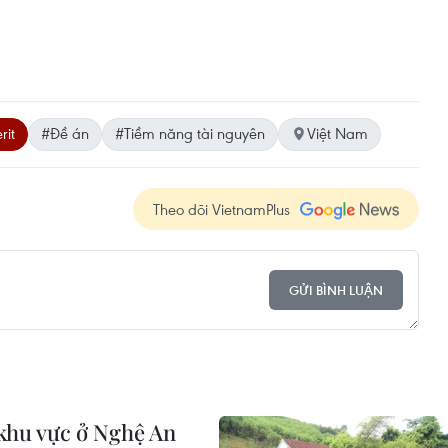
rit
#Đề án
#Tiềm năng tài nguyên
Việt Nam
Theo dõi VietnamPlus
GỬI BÌNH LUẬN
 khu vực ở Nghệ An