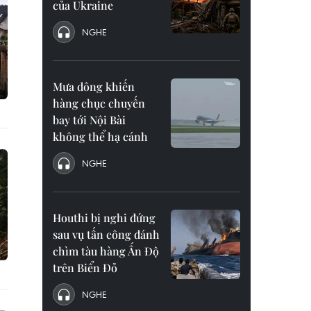
của Ukraine
NGHE
Mưa dông khiến
hàng chục chuyến
bay tới Nội Bài
không thể hạ cánh
NGHE
Houthi bị nghi đứng
sau vụ tấn công đánh
chìm tàu hàng Ấn Độ
trên Biển Đỏ
NGHE