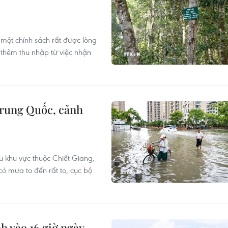
một chính sách rất được lòng
ó thêm thu nhập từ việc nhận
rung Quốc, cảnh
u khu vực thuộc Chiết Giang,
 mưa to đến rất to, cục bộ
h vào 16 giờ ngày