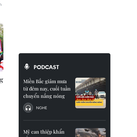
n
PODCAST
ng
Miền Bắc giảm mưa
từ đêm nay, cuối tuần
chuyển nắng nóng
NGHE
Mỹ can thiệp khẩn