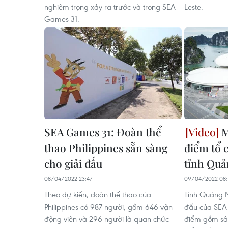
nghiêm trọng xảy ra trước và trong SEA
Leste.
Games 31.
SEA Games 31: Đoàn thể
M
thao Philippines sẵn sàng
điểm tổ 
cho giải đấu
tỉnh Quả
08/04/2022 23:47
09/04/2022 08:
Theo dự kiến, đoàn thể thao của
Tỉnh Quảng N
Philippines có 987 người, gồm 646 vận
đấu của SEA
động viên và 296 người là quan chức
điểm gồm sâ