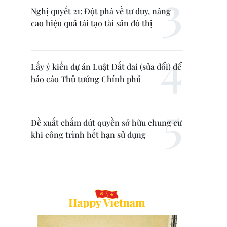
Nghị quyết 21: Đột phá về tư duy, nâng
cao hiệu quả tái tạo tài sản đô thị
Lấy ý kiến dự án Luật Đất đai (sửa đổi) để
báo cáo Thủ tướng Chính phủ
Đề xuất chấm dứt quyền sở hữu chung cư
khi công trình hết hạn sử dụng