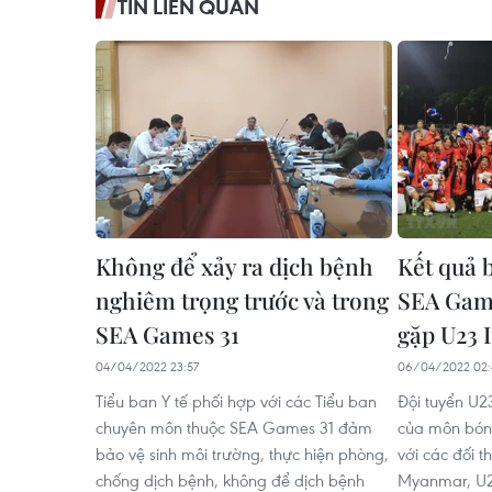
TIN LIÊN QUAN
Không để xảy ra dịch bệnh
Kết quả 
nghiêm trọng trước và trong
SEA Game
SEA Games 31
gặp U23 
04/04/2022 23:57
06/04/2022 02:
Tiểu ban Y tế phối hợp với các Tiểu ban
Đội tuyển U
chuyên môn thuộc SEA Games 31 đảm
của môn bón
bảo vệ sinh môi trường, thực hiện phòng,
với các đối 
chống dịch bệnh, không để dịch bệnh
Myanmar, U23