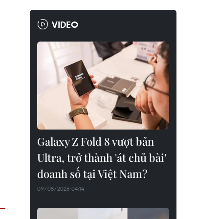
VIDEO
Galaxy Z Fold 8 vượt bản
Ultra, trở thành 'át chủ bài'
doanh số tại Việt Nam?
09/08/2026 04:14