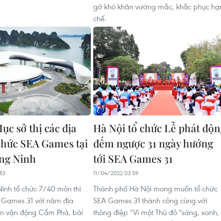
gỡ khó khăn vướng mắc, khắc phục hạ
chế.
ục sở thị các địa
Hà Nội tổ chức Lễ phát độ
chức SEA Games tại
đếm ngược 31 ngày hướng
ng Ninh
tới SEA Games 31
53
11/04/2022 03:59
inh tổ chức 7/40 môn thi
Thành phố Hà Nội mong muốn tổ chức
 Games 31 với năm địa
SEA Games 31 thành công cùng với
n vận động Cẩm Phả, bãi
thông điệp “Vì một Thủ đô "sáng, xanh,