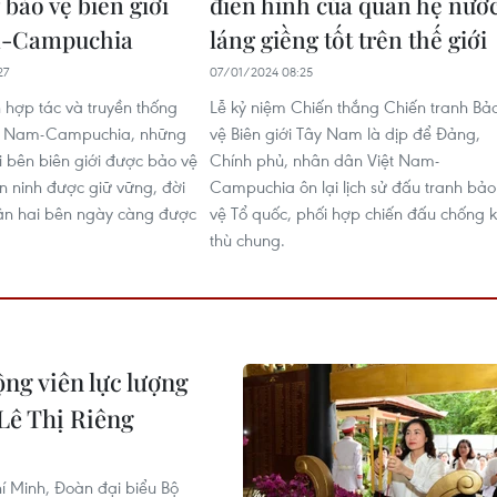
 bảo vệ biên giới
điển hình của quan hệ nướ
m-Campuchia
láng giềng tốt trên thế giới
27
07/01/2024 08:25
n hợp tác và truyền thống
Lễ kỷ niệm Chiến thắng Chiến tranh Bả
ệt Nam-Campuchia, những
vệ Biên giới Tây Nam là dịp để Đảng,
 bên biên giới được bảo vệ
Chính phủ, nhân dân Việt Nam-
n ninh được giữ vững, đời
Campuchia ôn lại lịch sử đấu tranh bảo
ân hai bên ngày càng được
vệ Tổ quốc, phối hợp chiến đấu chống 
thù chung.
ng viên lực lượng
 Lê Thị Riêng
í Minh, Đoàn đại biểu Bộ