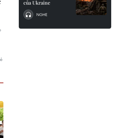
c
của Ukraine
NGHE
o
kẻ