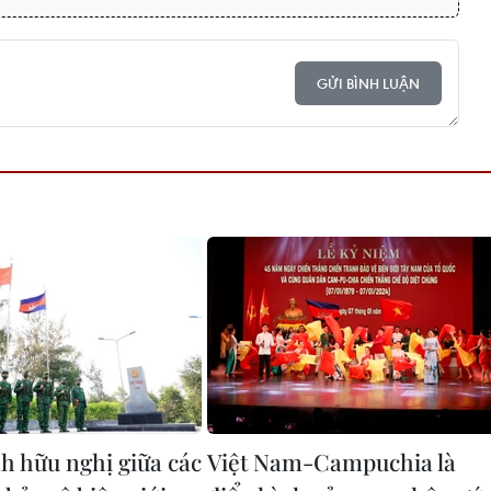
GỬI BÌNH LUẬN
h hữu nghị giữa các
Việt Nam-Campuchia là