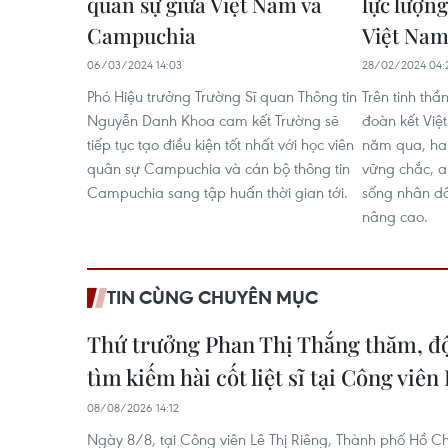
quân sự giữa Việt Nam và
lực lượng
Campuchia
Việt Na
06/03/2024 14:03
28/02/2024 04:
Phó Hiệu trưởng Trường Sĩ quan Thông tin
Trên tinh thầ
Nguyễn Danh Khoa cam kết Trường sẽ
đoàn kết Vi
tiếp tục tạo điều kiện tốt nhất với học viên
năm qua, hai
quân sự Campuchia và cán bộ thông tin
vững chắc, a
Campuchia sang tập huấn thời gian tới.
sống nhân d
nâng cao.
TIN CÙNG CHUYÊN MỤC
Thứ trưởng Phan Thị Thắng thăm, độ
tìm kiếm hài cốt liệt sĩ tại Công viên
08/08/2026 14:12
Ngày 8/8, tại Công viên Lê Thị Riêng, Thành phố Hồ Ch