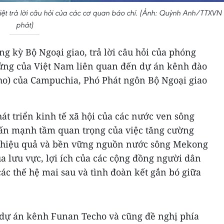
ệt trả lời câu hỏi của các cơ quan báo chí. (Ảnh: Quỳnh Anh/TTXVN
phát)
ng kỳ Bộ Ngoại giao, trả lời câu hỏi của phóng
 ứng của Việt Nam liên quan đến dự án kênh đào
o) của Campuchia, Phó Phát ngôn Bộ Ngoại giao
t triển kinh tế xã hội của các nước ven sông
ấn mạnh tầm quan trọng của việc tăng cường
g hiệu quả và bền vững nguồn nước sông Mekong
ủa lưu vực, lợi ích của các cộng đồng người dân
các thế hệ mai sau và tình đoàn kết gắn bó giữa
dự án kênh Funan Techo và cũng đề nghị phía