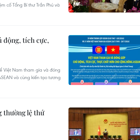
 cố Tổng Bí thư Trần Phú và
 động, tích cực,
N
ể Việt Nam tham gia và đóng
ASEAN và cùng kiến tạo tương
g thường lệ thứ