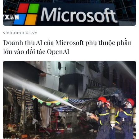
vietnamplus.vn
Doanh thu AI của Microsoft phụ thuộc phần
lớn vào đối tác OpenAI
Ảnh minh họa. (Nguồn: Văn Đạt/TTXVN)
Theo Trung tâm Dự báo khí tượng thủy văn
Quốc gia, đêm 11/1, vịnh Bắc Bộ và vùng biển từ
Quảng Trị đến Quảng Ngãi có mưa rải rác, tầm
nhìn xa trên 10 km, giảm xuống 4-10 km trong