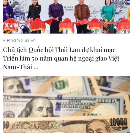
Khánh Hòa có khả năng xuất hiện một đợt lũ, đỉnh lũ
trên các sông ở mức báo động 1 và trên báo động 1, các
sông nhỏ có khả năng lên mức báo động 1-2.
vietnamplus.vn
Chủ tịch Quốc hội Thái Lan dự khai mạc
Triển lãm 50 năm quan hệ ngoại giao Việt
Nam-Thái …
Đề phòng khả năng xảy ra lốc, sét và gió