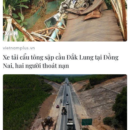
vietnamplus.vn
Xe tải cẩu tông sập cầu Đắk Lung tại Đồng
Nai, hai người thoát nạn