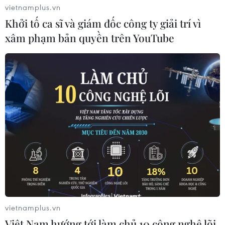
vietnamplus.vn
Khởi tố ca sĩ và giám đốc công ty giải trí vì
xâm phạm bản quyền trên YouTube
Hầu hết các khu vực có mưa, Thủ đô Hà
Nội mưa nhỏ, trời rét
10/01/2023 23:41
Ngày 11/1, Bắc Bộ và Hà Nội nhiều mây, có mưa, mưa
nhỏ rải rác, trong khi Nam Bộ có mưa rào vài nơi; riêng
miền Tây chiều tối có mưa rào rải rác và có nơi có
dông.
vietnamplus.vn
Việt Nam hướng tới làm chủ 10 công nghệ lõi