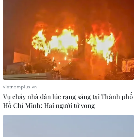
#Gió Đông Bắc
#Dự báo thời tiết
#Rét đậm
#Rét hại
Theo dõi VietnamPlus
vietnamplus.vn
Vụ cháy nhà dân lúc rạng sáng tại Thành phố
TIN LIÊN QUAN
Hồ Chí Minh: Hai người tử vong