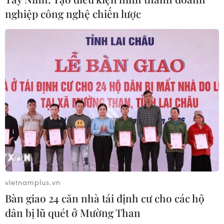
nghiệp công nghệ chiến lược
Sơn La hỗ trợ người dân di dời khỏi
nơi nguy hiểm do mưa lũ
06/08/2026 02:50
Thời tiết ngày 6/8: Bão số 3 đã di
chuyển ra ngoài Biển Đông
05/08/2026 23:15
Chủ động ứng phó với biến đổi khí
vietnamplus.vn
hậu trong thời kỳ mới
Bàn giao 24 căn nhà tái định cư cho các hộ
05/08/2026 14:57
dân bị lũ quét ở Mường Than