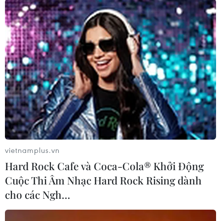
gió giật mạnh. Gió Đông Bắc cấp 2-3. Nhiệt độ
thấp nhất 22-25 độ C. Nhiệt độ cao nhất 27-30 độ
C, có nơi trên 30 độ C./.
(TTXVN/Vietnam+)
vietnamplus.vn
Hard Rock Cafe và Coca-Cola® Khởi Động
Cuộc Thi Âm Nhạc Hard Rock Rising dành
cho các Ngh…