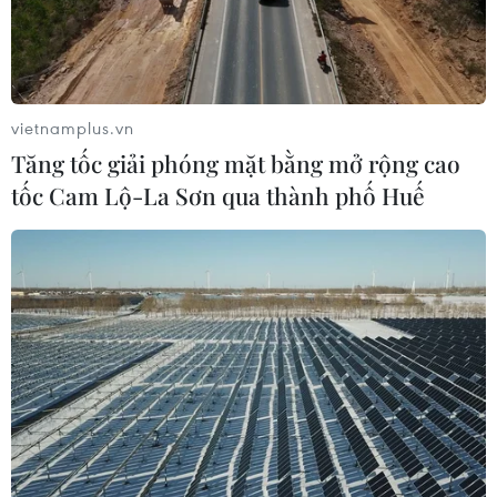
vietnamplus.vn
Tăng tốc giải phóng mặt bằng mở rộng cao
tốc Cam Lộ-La Sơn qua thành phố Huế
TIN CÙNG CHUYÊN MỤC
Mở 1 cửa xả đáy hồ thủy điện Hòa
Bình vào 16 giờ ngày 6/8
06/08/2026 06:28
Quảng Trị: Mùa mưa lũ cận kề,
thường trực nỗi lo bờ sông 'nuốt' đất
06/08/2026 05:14