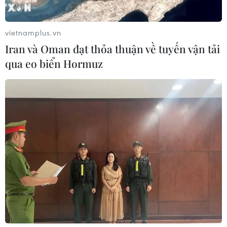
vietnamplus.vn
Các tỉnh Bắc Bộ và Thủ đô Hà Nội có
Iran và Oman đạt thỏa thuận về tuyến vận tải
sương mù vào sáng sớm
qua eo biển Hormuz
09/01/2023 00:01
Theo dự báo, ngày 9/1, Bắc Bộ nhiều mây, có mưa nhỏ
vài nơi, sáng sớm có sương mù và sương mù nhẹ rải
rác; riêng khu vực đồng bằng và ven biển có mưa nhỏ
rải rác.