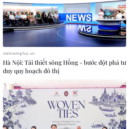
vietnamplus.vn
Hà Nội: Tái thiết sông Hồng - bước đột phá tư
duy quy hoạch đô thị
Từ 5-8/1, các sông từ Thừa Thiên-Huế đến
Khánh Hòa có thể xuất hiện lũ
04/01/2023 11:33
Từ ngày 5-8/1, trên các sông từ Thừa Thiên-Huế đến